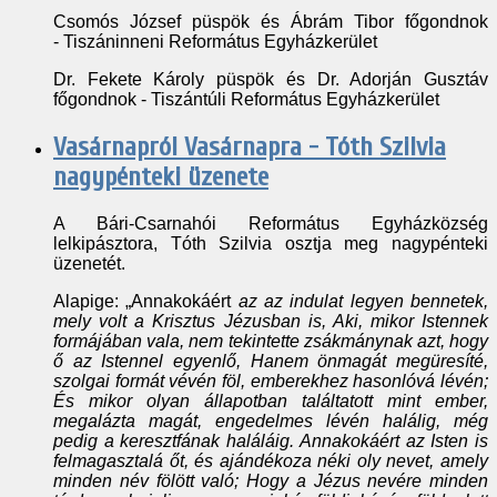
Csomós József püspök és Ábrám Tibor főgondnok
- Tiszáninneni Református Egyházkerület
Dr. Fekete Károly püspök és Dr. Adorján Gusztáv
főgondnok - Tiszántúli Református Egyházkerület
Vasárnapról Vasárnapra - Tóth Szilvia
nagypénteki üzenete
A Bári-Csarnahói Református Egyházközség
lelkipásztora, Tóth Szilvia osztja meg nagypénteki
üzenetét.
Alapige: „Annakokáért
az az indulat legyen bennetek,
mely volt a Krisztus Jézusban is, Aki, mikor Istennek
formájában vala, nem tekintette zsákmánynak azt, hogy
ő az Istennel egyenlő, Hanem önmagát megüresíté,
szolgai formát vévén föl, emberekhez hasonlóvá lévén;
És mikor olyan állapotban találtatott mint ember,
megalázta magát, engedelmes lévén halálig, még
pedig a keresztfának haláláig. Annakokáért az Isten is
felmagasztalá őt, és ajándékoza néki oly nevet, amely
minden név fölött való; Hogy a Jézus nevére minden