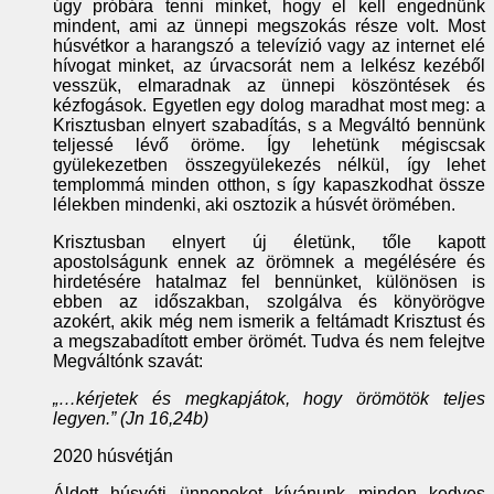
úgy próbára tenni minket, hogy el kell engednünk
mindent, ami az ünnepi megszokás része volt. Most
húsvétkor a harangszó a televízió vagy az internet elé
hívogat minket, az úrvacsorát nem a lelkész kezéből
vesszük, elmaradnak az ünnepi köszöntések és
kézfogások. Egyetlen egy dolog maradhat most meg: a
Krisztusban elnyert szabadítás, s a Megváltó bennünk
teljessé lévő öröme. Így lehetünk mégiscsak
gyülekezetben összegyülekezés nélkül, így lehet
templommá minden otthon, s így kapaszkodhat össze
lélekben mindenki, aki osztozik a húsvét örömében.
Krisztusban elnyert új életünk, tőle kapott
apostolságunk ennek az örömnek a megélésére és
hirdetésére hatalmaz fel bennünket, különösen is
ebben az időszakban, szolgálva és könyörögve
azokért, akik még nem ismerik a feltámadt Krisztust és
a megszabadított ember örömét. Tudva és nem felejtve
Megváltónk szavát:
„…kérjetek és megkapjátok, hogy örömötök teljes
legyen.” (Jn 16,24b)
2020 húsvétján
Áldott húsvéti ünnepeket kívánunk minden kedves