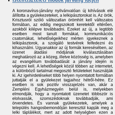
A koronavírus-járvány nyilvánvalóan új kihívások elé
állította a gyülekezeteket, a lelkipásztorokat is. Az örök,
Krisztusról szóló változatlan örömhírt kell változatos
formában, az eddig megszokott keretektől eltérően,
azokból kilépve továbbadni. Ezeket az új, a legtöbb
esetben most tanult formákat, kommunikációs
csatornákat, lehetőségeikhez mérten igyekeznek a
lelkipásztorok, a szolgáló testvérek felfedezni és
kihasználni. Ugyanakkor az új formák keresésében, az
üzenet átadási módjának kiválasztásában
meghatározó az a közeg, illetve közösség is, amelyben
az evangélium továbbadását a járvány idején is
végezni kell. A lehetőségek közül többen az internetet,
a különböző tartalmat megosztó felületeket használják
ki. Az igehirdetéseket több helyen nyomtatott formában
juttatják el a gyülekezet tagjaihoz
hétről-hétre
. Ez
esetben is sok pozitív visszajelzés van, akár a
Zempléni Egyházmegyén belül is, melyekben
elmondják, hogy a nyomtatott üzenetet többször is
elolvassák, szomszédoknak továbbadják, ami
örvendetes. És vannak gyülekezetek, amelyek a
település hangosbemondóján keresztül kapják meg a
lelki táplálékot, mert az adott helységben ezen a