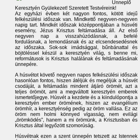
Ünneplő
Keresztyén Gyülekezet! Szeretett Testvéreink!
Az egyházi évben két nagyon fontos, kötött idejű
felkészülési időszak van. Mindkettő negyven-negyven
napig tart. Mindkét időszak középpontjában a húsvéti
esemény, Jézus Krisztus feltámadása áll. Az első
negyven nap a visszahúzódásnak, a befelé
fordulásnak, a lemondásnak és az elcsendesedésnek
az időszaka. Sok-sok imádsággal, bűnbánattal és
böjtöléssel készül a keresztyén világ, s benne mi,
reformátusok is Krisztus halálának és feltámadásának
ünnepére.
A húsvétot követő negyven napos felkészülési időszak
hasonlóan fontos, hiszen átéljük és megéljük a húsvét
csodáját, a feltámadás mindent átjáró örömét, azt a
teljes örömöt, ami a megváltott keresztyén emberek
ismertetőjegye. Húsvét a kezdete és a kiindulópontja a
keresztyén ember örömének, hiszen az evangélium
örömhír, a keresztyénség pedig az öröm vallása. Ez az
öröm nem holmi könnyed vígasság, nem evilági
„örömködés”, hanem a mi örömünk, a Krisztusban és
Krisztus által legyőzött szomorúság.
Húsvétnak ezen a szent ünnepén tetszett az Istennek