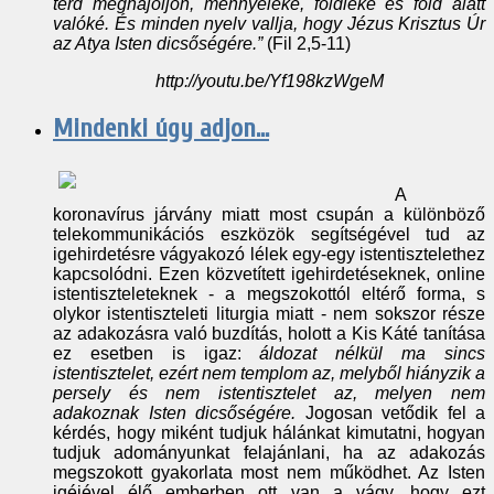
térd meghajoljon, mennyeieké, földieké és föld alatt
valóké. És minden nyelv vallja, hogy Jézus Krisztus Úr
az Atya Isten dicsőségére.”
(Fil 2,5-11)
http://youtu.be/Yf198kzWgeM
Mindenki úgy adjon...
A
koronavírus járvány miatt most csupán a különböző
telekommunikációs eszközök segítségével tud az
igehirdetésre vágyakozó lélek egy-egy istentisztelethez
kapcsolódni. Ezen közvetített igehirdetéseknek, online
istentiszteleteknek - a megszokottól eltérő forma, s
olykor istentiszteleti liturgia miatt - nem sokszor része
az adakozásra való buzdítás, holott a Kis Káté tanítása
ez esetben is igaz:
áldozat nélkül ma sincs
istentisztelet, ezért nem templom az, melyből hiányzik a
persely és nem istentisztelet az, melyen nem
adakoznak Isten dicsőségére.
Jogosan vetődik fel a
kérdés, hogy miként tudjuk hálánkat kimutatni, hogyan
tudjuk adományunkat felajánlani, ha az adakozás
megszokott gyakorlata most nem működhet. Az Isten
igéjével élő emberben ott van a vágy, hogy ezt