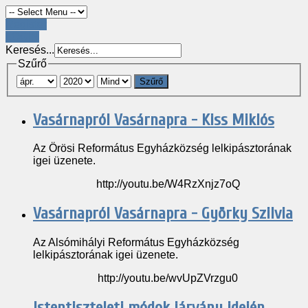
Register
LOGIN
Keresés...
Szűrő
Szűrő
Vasárnapról Vasárnapra - Kiss Miklós
Az Örösi Református Egyházközség lelkipásztorának
igei üzenete.
http://youtu.be/W4RzXnjz7oQ
Vasárnapról Vasárnapra - Györky Szilvia
Az Alsómihályi Református Egyházközség
lelkipásztorának igei üzenete.
http://youtu.be/wvUpZVrzgu0
Istentiszteleti módok járvány idején