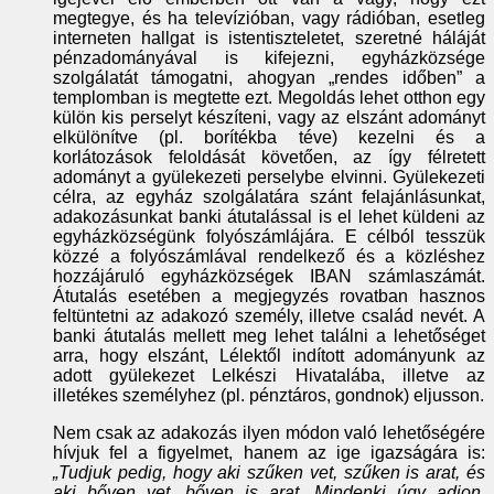
megtegye, és ha televízióban, vagy rádióban, esetleg
interneten hallgat is istentiszteletet, szeretné háláját
pénzadományával is kifejezni, egyházközsége
szolgálatát támogatni, ahogyan „rendes időben” a
templomban is megtette ezt. Megoldás lehet otthon egy
külön kis perselyt készíteni, vagy az elszánt adományt
elkülönítve (pl. borítékba téve) kezelni és a
korlátozások feloldását követően, az így félretett
adományt a gyülekezeti perselybe elvinni. Gyülekezeti
célra, az egyház szolgálatára szánt felajánlásunkat,
adakozásunkat banki átutalással is el lehet küldeni az
egyházközségünk folyószámlájára. E célból tesszük
közzé a folyószámlával rendelkező és a közléshez
hozzájáruló egyházközségek IBAN számlaszámát.
Átutalás esetében a megjegyzés rovatban hasznos
feltüntetni az adakozó személy, illetve család nevét. A
banki átutalás mellett meg lehet találni a lehetőséget
arra, hogy elszánt, Lélektől indított adományunk az
adott gyülekezet Lelkészi Hivatalába, illetve az
illetékes személyhez (pl. pénztáros, gondnok) eljusson.
Nem csak az adakozás ilyen módon való lehetőségére
hívjuk fel a figyelmet, hanem az ige igazságára is:
„Tudjuk pedig, hogy aki szűken vet, szűken is arat, és
aki bőven vet, bőven is arat. Mindenki úgy adjon,