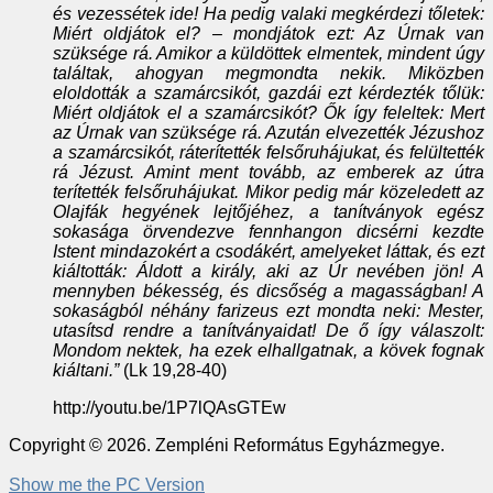
és vezessétek ide! Ha pedig valaki megkérdezi tőletek:
Miért oldjátok el? – mondjátok ezt: Az Úrnak van
szüksége rá. Amikor a küldöttek elmentek, mindent úgy
találtak, ahogyan megmondta nekik. Miközben
eloldották a szamárcsikót, gazdái ezt kérdezték tőlük:
Miért oldjátok el a szamárcsikót? Ők így feleltek: Mert
az Úrnak van szüksége rá. Azután elvezették Jézushoz
a szamárcsikót, ráterítették felsőruhájukat, és felültették
rá Jézust. Amint ment tovább, az emberek az útra
terítették felsőruhájukat. Mikor pedig már közeledett az
Olajfák hegyének lejtőjéhez, a tanítványok egész
sokasága örvendezve fennhangon dicsérni kezdte
Istent mindazokért a csodákért, amelyeket láttak, és ezt
kiáltották: Áldott a király, aki az Úr nevében jön! A
mennyben békesség, és dicsőség a magasságban! A
sokaságból néhány farizeus ezt mondta neki: Mester,
utasítsd rendre a tanítványaidat! De ő így válaszolt:
Mondom nektek, ha ezek elhallgatnak, a kövek fognak
kiáltani.”
(Lk 19,28-40)
http://youtu.be/1P7lQAsGTEw
Copyright © 2026. Zempléni Református Egyházmegye.
Show me the PC Version