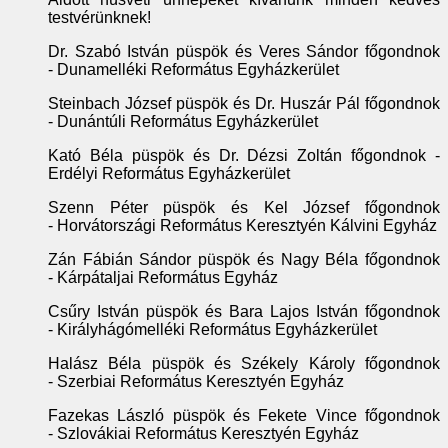
testvérünknek!
Dr. Szabó István püspök és Veres Sándor főgondnok
- Dunamelléki Református Egyházkerület
Steinbach József püspök és Dr. Huszár Pál főgondnok
- Dunántúli Református Egyházkerület
Kató Béla püspök és Dr. Dézsi Zoltán főgondnok -
Erdélyi Református Egyházkerület
Szenn Péter püspök és Kel József főgondnok
- Horvátországi Református Keresztyén Kálvini Egyház
Zán Fábián Sándor püspök és Nagy Béla főgondnok
- Kárpátaljai Református Egyház
Csűry István püspök és Bara Lajos István főgondnok
- Királyhágómelléki Református Egyházkerület
Halász Béla püspök és Székely Károly főgondnok
- Szerbiai Református Keresztyén Egyház
Fazekas László püspök és Fekete Vince főgondnok
- Szlovákiai Református Keresztyén Egyház