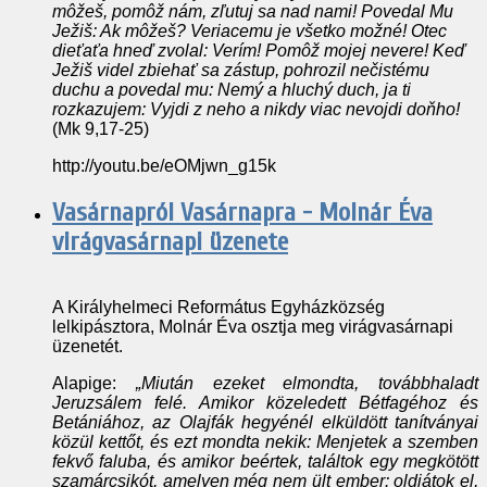
môžeš, pomôž nám, zľutuj sa nad nami! Povedal Mu
Ježiš: Ak môžeš? Veriacemu je všetko možné! Otec
dieťaťa hneď zvolal: Verím! Pomôž mojej nevere! Keď
Ježiš videl zbiehať sa zástup, pohrozil nečistému
duchu a povedal mu: Nemý a hluchý duch, ja ti
rozkazujem: Vyjdi z neho a nikdy viac nevojdi doňho!
(Mk 9,17-25)
http://youtu.be/eOMjwn_g15k
Vasárnapról Vasárnapra - Molnár Éva
virágvasárnapi üzenete
A Királyhelmeci Református Egyházközség
lelkipásztora, Molnár Éva osztja meg virágvasárnapi
üzenetét.
Alapige:
„Miután ezeket elmondta, továbbhaladt
Jeruzsálem felé. Amikor közeledett Bétfagéhoz és
Betániához, az Olajfák hegyénél elküldött tanítványai
közül kettőt, és ezt mondta nekik: Menjetek a szemben
fekvő faluba, és amikor beértek, találtok egy megkötött
szamárcsikót, amelyen még nem ült ember: oldjátok el,