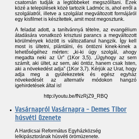
csatornán tudják a legtöbbeket megszólítani. Ezek
közé a települések közé tartozik Ladmóc is, ahol erről a
szolgálatról, illetve a szolgálat megváltozott formájáról
egy kisfilmet is készítettek, amit most megosztunk.
A feladat adott, a tanítvánnyá tételre, az evangélium
átadására vonatkozó krisztusi parancs a megváltozott
körülmények között is változatlanul hangzik. Így kell
most is ültetni, plántálni, és öntözni kinek-kinek a
lehetőségéhez mérten: „ki-ki úgy szolgál, ahogy
megadta neki az Úr” (1Kor 3,5).
„
Úgyhogy az sem
számít, aki ültet, az sem, aki öntöz, hanem csak Isten,
aki a növekedést adja” (1Kor 3,7). Kérjük az Urat, hogy
adja meg a gyülekezetek és egész egyház
növekedését az alternatív módokon hangzó
igehirdetések által is!
http://youtu.be/fNzRjZ9_RBQ
Vasárnapról Vasárnapra - Demes Tibor
húsvéti üzenete
A Hardicsai Református Egyházközség
lelkipásztorának húsvéti örömüzenete.