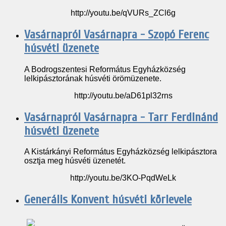
http://youtu.be/qVURs_ZCl6g
Vasárnapról Vasárnapra - Szopó Ferenc
húsvéti üzenete
A Bodrogszentesi Református Egyházközség
lelkipásztorának húsvéti örömüzenete.
http://youtu.be/aD61pl32rns
Vasárnapról Vasárnapra - Tarr Ferdinánd
húsvéti üzenete
A Kistárkányi Református Egyházközség lelkipásztora
osztja meg húsvéti üzenetét.
http://youtu.be/3KO-PqdWeLk
Generális Konvent húsvéti körlevele