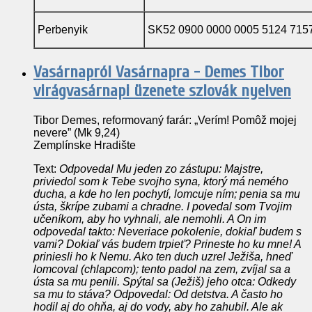
Perbenyik
SK52 0900 0000 0005 5124 715
Vasárnapról Vasárnapra - Demes Tibor
virágvasárnapi üzenete szlovák nyelven
Tibor Demes, reformovaný farár: „Verím! Pomôž mojej
nevere” (Mk 9,24)
Zemplínske Hradište
Text:
Odpovedal Mu jeden zo zástupu: Majstre,
priviedol som k Tebe svojho syna, ktorý má nemého
ducha, a kde ho len pochytí, lomcuje ním; penia sa mu
ústa, škrípe zubami a chradne. I povedal som Tvojim
učeníkom, aby ho vyhnali, ale nemohli. A On im
odpovedal takto: Neveriace pokolenie, dokiaľ budem s
vami? Dokiaľ vás budem trpieť? Prineste ho ku mne! A
priniesli ho k Nemu. Ako ten duch uzrel Ježiša, hneď
lomcoval (chlapcom); tento padol na zem, zvíjal sa a
ústa sa mu penili. Spýtal sa (Ježiš) jeho otca: Odkedy
sa mu to stáva? Odpovedal: Od detstva. A často ho
hodil aj do ohňa, aj do vody, aby ho zahubil. Ale ak