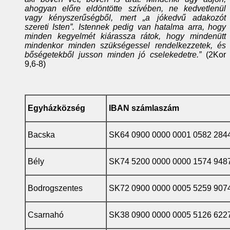
ahogyan előre eldöntötte szívében, ne kedvetlenül
vagy kényszerűségből, mert „a jókedvű adakozót
szereti Isten”. Istennek pedig van hatalma arra, hogy
minden kegyelmét kiárassza rátok, hogy mindenütt
mindenkor minden szükségessel rendelkezzetek, és
bőségetekből jusson minden jó cselekedetre.”
(2Kor
9,6-8)
Egyházközség
IBAN számlaszám
Bacska
SK64 0900 0000 0001 0582 284
Bély
SK74 5200 0000 0000 1574 948
Bodrogszentes
SK72 0900 0000 0005 5259 907
Csarnahó
SK38 0900 0000 0005 5126 622