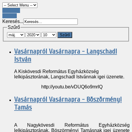
Register
LOGIN
Keresés...
Szűrő
Szűrő
Vasárnapról Vasárnapra - Langschadl
István
A Kiskövesdi Református Egyházközség
lelkipásztorának, Langschadl Istvánnak igei üzenete.
http://youtu.be/vDUQ6o9mrIQ
Vasárnapról Vasárnapra - Böszörményi
Tamás
A Nagykövesdi Református Egyházközség
lelkipásztorának, Böszörményi Tamásnak igei üzenete