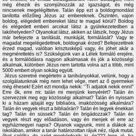
még éhezik és szomjúhozzák az igazságot, és még
nincsenek megelégíttetve. Talán épp ezt a boldogmondást
tanította előzőleg Jézus az embereknek. Őszintén, vajon
boldog, elégedett embereket látsz te magad körül? Boldog
és elégedett emberi arcokat látsz a gyülekezetedben a
lakóhelyeden? Olyanokat látsz, akiken az látszik, hogy Jézus
már befejezte a tanítását, munkáját, formálását? Vagy te
magadat megelégedettnek, boldognak érzed? Befejezettnek
érzed magad, valóban krisztusképű vagy, és jöhet akár a
megmérettetés is? Szükségünk van a Lélek formáló erejére,
és a formálódásra nagyon alkalmasak és jók a közösségi
alkalmak, különben Jézus nem tartotta volna azt a több, mint
5000 embert olyan sokáig együtt.
Jézus szeretné megértetni a tanítványokkal, velünk, hogy a
szolgálatunknak még nem lehet vége, mert az ő gyermekei
még éhesek! Ezért ezt mondja nekik: ’’Ti adjatok nekik enni!”
Erre ők, erre mi: talán mi menjünk kenyérért? Talán én
szervezzek meg egy közösségi alkalmat? Talán én nyissam
ki a házam ajtaját egy bibliaóra, imaközösség alkalmára?
Talán én vegyek részt a bibliaórán? Talán én legyek énekkari
tag? Talán én süssek? Talán én brigádozzak? Talán én
vegyek részt egy előadáson, vagy én menjek el erre az
egyházmegyei napra? Olyanok vagyunk, mint a diákok az
iskolában, amikor a tanár határozottan rájuk néz, rájuk mutat,
őket szólítja, de azért megkérdezik: ki, én??? Igen, jó, ha