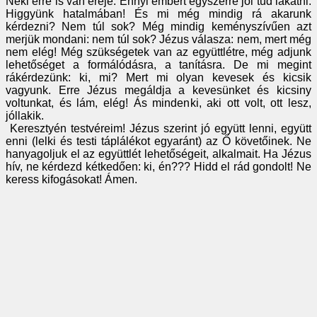
Neki erre is van ereje. Ennyi embert egyszerre jól tud lakatni.
Higgyünk hatalmában! És mi még mindig rá akarunk
kérdezni? Nem túl sok? Még mindig keményszívűen azt
merjük mondani: nem túl sok? Jézus válasza: nem, mert még
nem elég! Még szükségetek van az együttlétre, még adjunk
lehetőséget a formálódásra, a tanításra. De mi megint
rákérdezünk: ki, mi? Mert mi olyan kevesek és kicsik
vagyunk. Erre Jézus megáldja a kevesünket és kicsiny
voltunkat, és lám, elég! Ás mindenki, aki ott volt, ott lesz,
jóllakik.
Keresztyén testvéreim! Jézus szerint jó együtt lenni, együtt
enni (lelki és testi táplálékot egyaránt) az Ő követőinek. Ne
hanyagoljuk el az együttlét lehetőségeit, alkalmait. Ha Jézus
hív, ne kérdezd kétkedően: ki, én??? Hidd el rád gondolt! Ne
keress kifogásokat! Ámen.