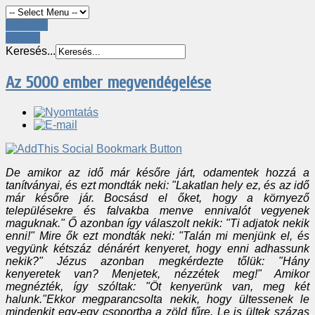
Register
LOGIN
Keresés...
Az 5000 ember megvendégelése
De amikor az idő már későre járt, odamentek hozzá a
tanítványai, és ezt mondták neki: "Lakatlan hely ez, és az idő
már későre jár. Bocsásd el őket, hogy a környező
településekre és falvakba menve ennivalót vegyenek
maguknak." Ő azonban így válaszolt nekik: "Ti adjatok nekik
enni!" Mire ők ezt mondták neki: "Talán mi menjünk el, és
vegyünk kétszáz dénárért kenyeret, hogy enni adhassunk
nekik?" Jézus azonban megkérdezte tőlük: "Hány
kenyeretek van? Menjetek, nézzétek meg!" Amikor
megnézték, így szóltak: "Öt kenyerünk van, meg két
halunk."Ekkor megparancsolta nekik, hogy ültessenek le
mindenkit egy-egy csoportba a zöld fűre. Le is ültek százas