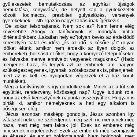
gyülekezetek bemutatkozása az egyházi újságok
bemutatása, könyvvásár, de helyett kap a gyülekezetek
közötti focimeccs, presbiteri gulyásfőzés, versenyek
gyerekeknek….stb. Igazán nagyszabásúnak ígérkezik.
De sokan felsóhajtanak. Nem sok ez? Nem lenne elég
kevesebb? Ahogy a tanítványok is mondják bibliai
történetünkben: „Lakatlan hely ez”(olyan kevés az érdeklődő
keresztyén fiatal és idős) „és az idő is későre jár” (olyan
időket élünk, amikor nem érdeklik az ilyen dolgok az
embereket) „bocsásd el őket, hogy a környező településekre
és falvakba menve ennivalót vegyenek maguknak.” (Hadd
menjenek haza, és tegyék azt az emberek, ami nagyon
szükséges: egyenek, igyanak, szórakozzanak is, pihenjenek,
mert az is kell, és nyugodtan végezzék el a ház körüli
munkákat).
Még a tanítványok is így gondolkoznak. Minek az a túl sok
együttlét, rendezvény, közösségi nap? Ugye tudunk róla,
hogy az első keresztyének naponta összegyűltek. Hogyan is
bírták ki, amikor némelyeknek a heti egy alkalom is
bőségesen elég.
Jézus azonban másképp gondolja, Jézus azonban így
válaszolt nekik: ne széledjenek még szét, ne menjenek még
haza, mert még nem laktak jól! Ezek az emberek még
nincsenek megelégedve! Ezek az emberek még szomjasok
és éhesek, és emiatt boldogtalanok. Nem boldogok, mert