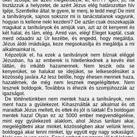
tisztázzuk a helyzetet, de azért Jézus elég határozottan hív
Igéje, Szentlelke által: te gyere, te menj, te tedd meg! De mint
a tanítványok, sajnos sokszor mi is tanácstalanok vagyunk,
hogyan is kellene neki kezdeni? De aztán csak összekapják
magukat a tanítványok és amijük van, azt az öt kenyeret és
két halat, és lám, elég. Amid van, elég! Eleget kaptál, csak
merd odaadni az Úr kezébe, és engedd, hogy megáldja.
Jézus áldó imádsága, keze megsokasítja és megáldja a mi
alkalmainkat is.
Képzeljük el, ha ezek a tanítványok nem bíznak eléggé
Jézusban, ha az emberek is hitetlenkednek a kevés étel
láttán, és inkább hazamennek. Nem teszik oda se
kenyerüket, se halukat se idejüket, se lelkesedésüket a
közösség javára. Az lesz belőle, hogy éhesen mennek haza,
hazatérnek, de még nem lesznek megelégíttetve. Nem
lesznek boldogok. Továbbra is éhezik és szomjúhozzák az
igazságot.
De történetünkben nem mentek haza a tanítványok, nem
ment haza a gyülekezet. Kihasználták az alkalmat és ott
maradtak Jézus mellett, és ettek és jól is laktak! És boldogan
mentek haza! Olyan ez az 5000 ember megvendégelése,
mint egy gyülekezeti alaklom, ahol Jézus tanítani akar,
megelégíttetni akar minket, közösségben akar velünk lenni,
boldoggá akar tenni minket, így együtt egy nagy sokaságot.