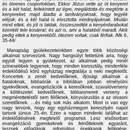
és ötvenes csoportokban. Ekkor Jézus vette az öt kenyeret
és a két halat, feltekintett az égre, megáldotta és megtörte a
kenyereket, majd átadta a tanítványoknak, hogy tegyék
eléjük; és a két halat is elosztotta mindnyájuknak. Miután
mind ettek, és jól is laktak, összeszedték a kenyérdarabokat
tizenkét tele kosárral; és azt is, ami a halakból maradt. Akik
pedig ettek a kenyerekből, ötezren voltak, csak férfiak.
/Mk 6,
35-44/
Manapság gyülekezeteinkben egyre több közösségi
alkalmat szervezünk. Nagy hangsúlyt fektetünk arra, hogy
együtt legyen a gyülekezet, az alkalmak pedig minél
színesebbek legyenek, hogy minden korosztály, mindenféle
érdeklődésű körű egyháztag megtalálja a neki megfelelőt.
Koncertek a zenét kedvelőknek, ifjúsági alkalmak a
fiataloknak, bibliaórák a bibliában jobban elmélyülni
igyekvőknek, evangelizációk a keresőknek, szavalóverseny
a költészetet kedvelőknek, bibliaismereti verseny a
megmérettetéstől sem félőknek, könyvárusítás a az olvasni
szeretőknek. …és még sok más alkalom. Most is van egy
nagy tervünk, hogy egy egyházmegyei keresztyén napot
tartunk június 25.-én. Ezen a napon mindenki találhat az
érdeklődésének megfelelő programot. Lesz elsősorban
evangelizáció gyerekeknek és felnőtteknek egyaránt,
lesznek előadások, református énekkarok fellépése,