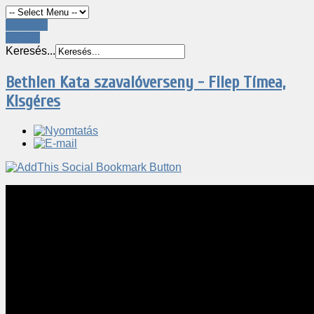
Register
LOGIN
Keresés...
Bethlen Kata szavalóverseny - Filep Tímea,
Kisgéres