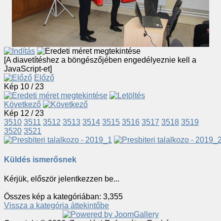
[A diavetítéshez a böngészőjében engedélyeznie kell a
JavaScript-et]
Előző
Kép 10 / 23
Következő
Kép 12 / 23
3510
3511
3512
3513
3514
3515
3516
3517
3518
3519
3520
3521
Küldés ismerősnek
Kérjük, először jelentkezzen be...
Összes kép a kategóriában: 3,355
Vissza a kategória áttekintőbe