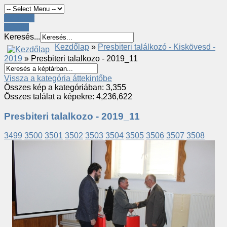
Register
LOGIN
Keresés...
Kezdőlap
»
Presbiteri találkozó - Kiskövesd -
2019
» Presbiteri talalkozo - 2019_11
Vissza a kategória áttekintőbe
Összes kép a kategóriában: 3,355
Összes találat a képekre: 4,236,622
Presbiteri talalkozo - 2019_11
3499
3500
3501
3502
3503
3504
3505
3506
3507
3508