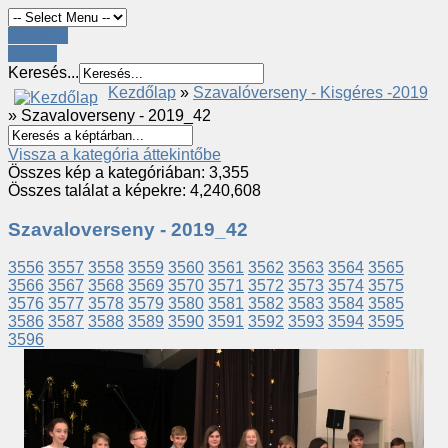
Register
LOGIN
Keresés...
Kezdőlap
»
Szavalóverseny - Kisgéres -2019
» Szavaloverseny - 2019_42
Vissza a kategória áttekintőbe
Összes kép a kategóriában: 3,355
Összes találat a képekre: 4,240,608
Szavaloverseny - 2019_42
3556
3557
3558
3559
3560
3561
3562
3563
3564
3565
3566
3567
3568
3569
3570
3571
3572
3573
3574
3575
3576
3577
3578
3579
3580
3581
3582
3583
3584
3585
3586
3587
3588
3589
3590
3591
3592
3593
3594
3595
3596