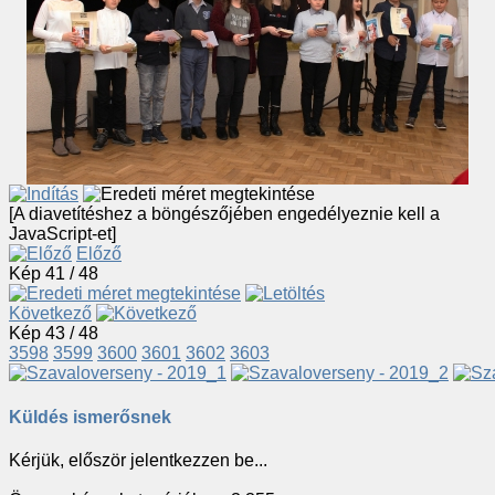
[A diavetítéshez a böngészőjében engedélyeznie kell a
JavaScript-et]
Előző
Kép 41 / 48
Következő
Kép 43 / 48
3598
3599
3600
3601
3602
3603
Küldés ismerősnek
Kérjük, először jelentkezzen be...