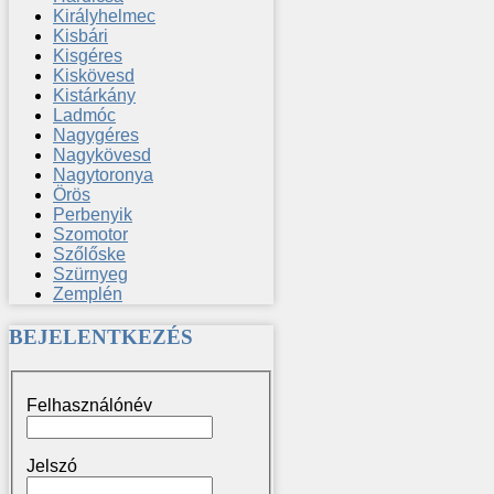
Királyhelmec
Kisbári
Kisgéres
Kiskövesd
Kistárkány
Ladmóc
Nagygéres
Nagykövesd
Nagytoronya
Örös
Perbenyik
Szomotor
Szőlőske
Szürnyeg
Zemplén
BEJELENTKEZÉS
Felhasználónév
Jelszó