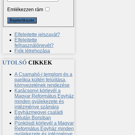
Emlékezzen rám
Elfelejtette jelszavát?
Elfelejtette
felhasználónevét?
Fiók létrehozása
UTOLSÓ
CIKKEK
A Csarnahó-i templom és a
parókia kültéri felújítása,
környezetének rendezése
Karácsonyi körlevél a
Magyar Református Egyház
minden gyülekezete és
intézménye számára
Egyházmegyei családi
délután Borsiban
Pünkösdi körlevél a Magyar
Református Egyház minden
gyülekezete és intézménye