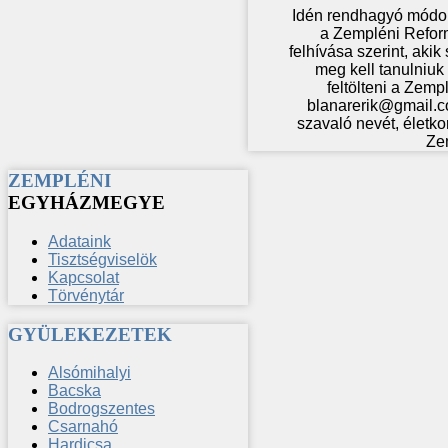
Idén rendhagyó módon
a Zempléni Refor
felhívása szerint, aki
meg kell tanulniuk 
feltölteni a Zem
blanarerik@gmail.co
szavaló nevét, életko
Ze
ZEMPLÉNI
EGYHÁZMEGYE
Adataink
Tisztségviselök
Kapcsolat
Törvénytár
GYÜLEKEZETEK
Alsómihalyi
Bacska
Bodrogszentes
Csarnahó
Hardicsa