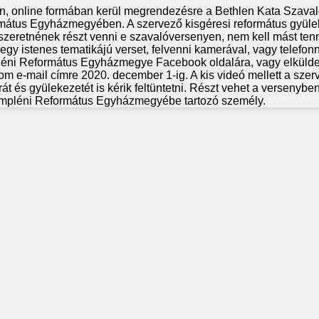
, online formában kerül megrendezésre a Bethlen Kata Szava
mátus Egyházmegyében. A szervező kisgéresi református gyüle
k szeretnének részt venni e szavalóversenyen, nem kell mást ten
egy istenes tematikájú verset, felvenni kamerával, vagy telefonn
pléni Református Egyházmegye Facebook oldalára, vagy elkülde
m e-mail címre 2020. december 1-ig. A kis videó mellett a szer
rát és gyülekezetét is kérik feltüntetni. Részt vehet a versenyb
mpléni Református Egyházmegyébe tartozó személy.