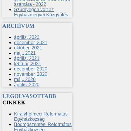
számára - 2022
Szürnyegen volt az
Egyházmegyei Közgyűlés
ARCHÍVUM
április, 2023
december, 2021
október, 2021
máj., 2021
április, 2021
február, 2021
december, 2020
november, 2020
máj., 2020
április, 2020
LEGOLVASOTTABB
CIKKEK
Királyhelmeci Református
Egyházközség
Bodrogszentesi Református
Egyházközség