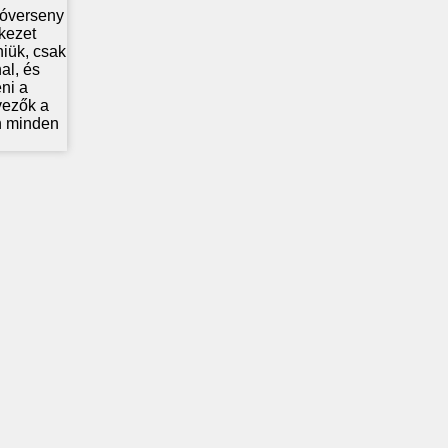
lóverseny
kezet
niük, csak
al, és
ni a
vezők a
en minden