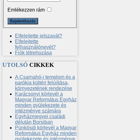
Emlékezzen rám
Elfelejtette jelszavát?
Elfelejtette
felhasználónevét?
Fiók létrehozása
UTOLSÓ
CIKKEK
A Csarnahó-i templom és a
parókia kültéri felújítása,
környezetének rendezése
Karácsonyi körlevél a
Magyar Református Egyház
minden gyülekezete és
intézménye számára
Egyházmegyei családi
délután Borsiban
Pünkösdi körlevél a Magyar
Református Egyház minden
gyülekezete és intézménye