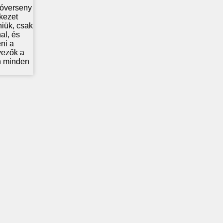
lóverseny
kezet
niük, csak
al, és
ni a
vezők a
en minden