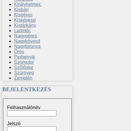
Királyhelmec
Kisbári
Kisgéres
Kiskövesd
Kistárkány
Ladmóc
Nagygéres
Nagykövesd
Nagytoronya
Örös
Perbenyik
Szomotor
Szőlőske
Szürnyeg
Zemplén
BEJELENTKEZÉS
Felhasználónév
Jelszó