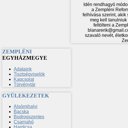
Idén rendhagyó módon
a Zempléni Refor
felhívása szerint, aki
meg kell tanulniuk 
feltölteni a Zem
blanarerik@gmail.co
szavaló nevét, életko
Ze
ZEMPLÉNI
EGYHÁZMEGYE
Adataink
Tisztségviselök
Kapcsolat
Törvénytár
GYÜLEKEZETEK
Alsómihalyi
Bacska
Bodrogszentes
Csarnahó
Hardicsa