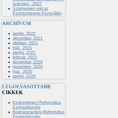
számára - 2022
Szürnyegen volt az
Egyházmegyei Közgyűlés
ARCHÍVUM
április, 2023
december, 2021
október, 2021
máj., 2021
április, 2021
február, 2021
december, 2020
november, 2020
máj., 2020
április, 2020
LEGOLVASOTTABB
CIKKEK
Királyhelmeci Református
Egyházközség
Bodrogszentesi Református
Egyházközség