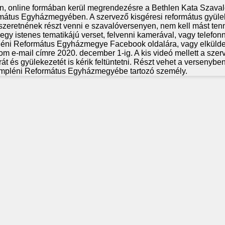
, online formában kerül megrendezésre a Bethlen Kata Szava
mátus Egyházmegyében. A szervező kisgéresi református gyüle
k szeretnének részt venni e szavalóversenyen, nem kell mást ten
egy istenes tematikájú verset, felvenni kamerával, vagy telefonn
pléni Református Egyházmegye Facebook oldalára, vagy elkülde
m e-mail címre 2020. december 1-ig. A kis videó mellett a szer
rát és gyülekezetét is kérik feltüntetni. Részt vehet a versenyb
mpléni Református Egyházmegyébe tartozó személy.