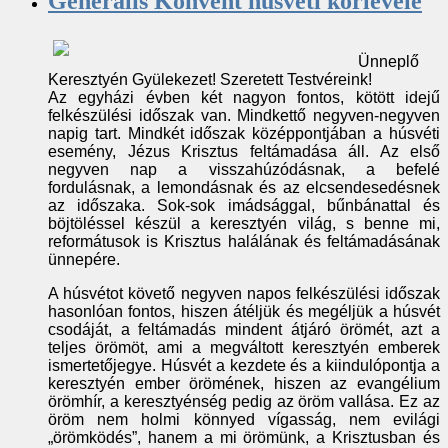
Generális Konvent húsvéti körlevele
Ünneplő
Keresztyén Gyülekezet! Szeretett Testvéreink!
Az egyházi évben két nagyon fontos, kötött idejű
felkészülési időszak van. Mindkettő negyven-negyven
napig tart. Mindkét időszak középpontjában a húsvéti
esemény, Jézus Krisztus feltámadása áll. Az első
negyven nap a visszahúzódásnak, a befelé
fordulásnak, a lemondásnak és az elcsendesedésnek
az időszaka. Sok-sok imádsággal, bűnbánattal és
böjtöléssel készül a keresztyén világ, s benne mi,
reformátusok is Krisztus halálának és feltámadásának
ünnepére.
A húsvétot követő negyven napos felkészülési időszak
hasonlóan fontos, hiszen átéljük és megéljük a húsvét
csodáját, a feltámadás mindent átjáró örömét, azt a
teljes örömöt, ami a megváltott keresztyén emberek
ismertetőjegye. Húsvét a kezdete és a kiindulópontja a
keresztyén ember örömének, hiszen az evangélium
örömhír, a keresztyénség pedig az öröm vallása. Ez az
öröm nem holmi könnyed vígasság, nem evilági
„örömködés”, hanem a mi örömünk, a Krisztusban és