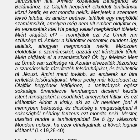
Jeruzsálem felé. Amikor közeledett Bétfagéhoz és
Betániához, az Olajfák hegyénél elküldött tanítványai
közül kettőt, és ezt mondta nekik: Menjetek a szemben
fekvő faluba, és amikor beértek, találtok egy megkötött
szamárcsikót, amelyen még nem ült ember: oldjátok el,
és vezessétek ide! Ha pedig valaki megkérdezi tőletek:
Miért oldjátok el? – mondjátok ezt: Az Úrnak van
szüksége rá. Amikor a küldöttek elmentek, mindent úgy
találtak, ahogyan megmondta nekik. Miközben
eloldották a szamárcsikót, gazdái ezt kérdezték tőlük:
Miért oldjátok el a szamárcsikót? Ők így feleltek: Mert
az Úrnak van szüksége rá. Azután elvezették Jézushoz
a szamárcsikót, ráterítették felsőruhájukat, és felültették
rá Jézust. Amint ment tovább, az emberek az útra
terítették felsőruhájukat. Mikor pedig már közeledett az
Olajfák hegyének lejtőjéhez, a tanítványok egész
sokasága örvendezve fennhangon dicsérni kezdte
Istent mindazokért a csodákért, amelyeket láttak, és ezt
kiáltották: Áldott a király, aki az Úr nevében jön! A
mennyben békesség, és dicsőség a magasságban! A
sokaságból néhány farizeus ezt mondta neki: Mester,
utasítsd rendre a tanítványaidat! De ő így válaszolt:
Mondom nektek, ha ezek elhallgatnak, a kövek fognak
kiáltani.”
(Lk 19,28-40)