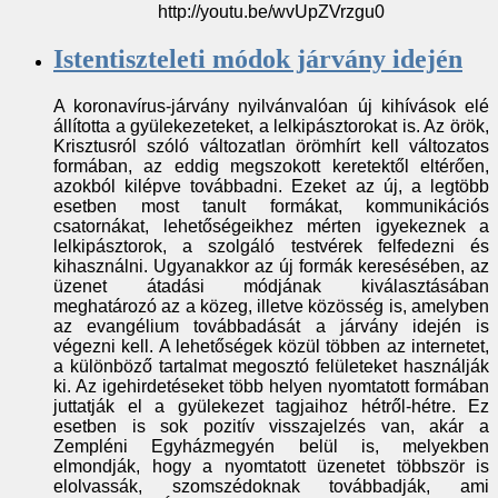
http://youtu.be/wvUpZVrzgu0
Istentiszteleti módok járvány idején
A koronavírus-járvány nyilvánvalóan új kihívások elé
állította a gyülekezeteket, a lelkipásztorokat is. Az örök,
Krisztusról szóló változatlan örömhírt kell változatos
formában, az eddig megszokott keretektől eltérően,
azokból kilépve továbbadni. Ezeket az új, a legtöbb
esetben most tanult formákat, kommunikációs
csatornákat, lehetőségeikhez mérten igyekeznek a
lelkipásztorok, a szolgáló testvérek felfedezni és
kihasználni. Ugyanakkor az új formák keresésében, az
üzenet átadási módjának kiválasztásában
meghatározó az a közeg, illetve közösség is, amelyben
az evangélium továbbadását a járvány idején is
végezni kell. A lehetőségek közül többen az internetet,
a különböző tartalmat megosztó felületeket használják
ki. Az igehirdetéseket több helyen nyomtatott formában
juttatják el a gyülekezet tagjaihoz
hétről-hétre
. Ez
esetben is sok pozitív visszajelzés van, akár a
Zempléni Egyházmegyén belül is, melyekben
elmondják, hogy a nyomtatott üzenetet többször is
elolvassák, szomszédoknak továbbadják, ami