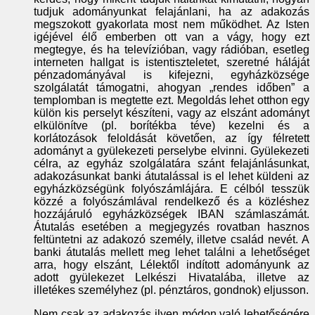
tudjuk adományunkat felajánlani, ha az adakozás
megszokott gyakorlata most nem működhet. Az Isten
igéjével élő emberben ott van a vágy, hogy ezt
megtegye, és ha televízióban, vagy rádióban, esetleg
interneten hallgat is istentiszteletet, szeretné háláját
pénzadományával is kifejezni, egyházközsége
szolgálatát támogatni, ahogyan „rendes időben” a
templomban is megtette ezt. Megoldás lehet otthon egy
külön kis perselyt készíteni, vagy az elszánt adományt
elkülönítve (pl. borítékba téve) kezelni és a
korlátozások feloldását követően, az így félretett
adományt a gyülekezeti perselybe elvinni. Gyülekezeti
célra, az egyház szolgálatára szánt felajánlásunkat,
adakozásunkat banki átutalással is el lehet küldeni az
egyházközségünk folyószámlájára. E célból tesszük
közzé a folyószámlával rendelkező és a közléshez
hozzájáruló egyházközségek IBAN számlaszámát.
Átutalás esetében a megjegyzés rovatban hasznos
feltüntetni az adakozó személy, illetve család nevét. A
banki átutalás mellett meg lehet találni a lehetőséget
arra, hogy elszánt, Lélektől indított adományunk az
adott gyülekezet Lelkészi Hivatalába, illetve az
illetékes személyhez (pl. pénztáros, gondnok) eljusson.
Nem csak az adakozás ilyen módon való lehetőségére