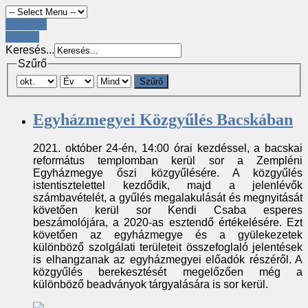
Register
LOGIN
Keresés...
Szűrő
Szűrő
Egyházmegyei Közgyűlés Bacskában
2021. október 24-én, 14:00 órai kezdéssel, a bacskai
református templomban kerül sor a Zempléni
Egyházmegye őszi közgyűlésére. A közgyűlés
istentisztelettel kezdődik, majd a jelenlévők
számbavételét, a gyűlés megalakulását és megnyitását
követően kerül sor Kendi Csaba esperes
beszámolójára, a 2020-as esztendő értékelésére. Ezt
követően az egyházmegye és a gyülekezetek
különböző szolgálati területeit összefoglaló jelentések
is elhangzanak az egyházmegyei előadók részéről. A
közgyűlés berekesztését megelőzően még a
különböző beadványok tárgyalására is sor kerül.