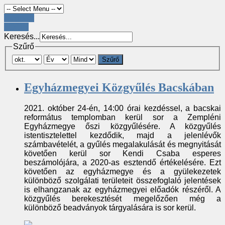
Register
LOGIN
Keresés...
Szűrő
Szűrő
Egyházmegyei Közgyűlés Bacskában
2021. október 24-én, 14:00 órai kezdéssel, a bacskai
református templomban kerül sor a Zempléni
Egyházmegye őszi közgyűlésére. A közgyűlés
istentisztelettel kezdődik, majd a jelenlévők
számbavételét, a gyűlés megalakulását és megnyitását
követően kerül sor Kendi Csaba esperes
beszámolójára, a 2020-as esztendő értékelésére. Ezt
követően az egyházmegye és a gyülekezetek
különböző szolgálati területeit összefoglaló jelentések
is elhangzanak az egyházmegyei előadók részéről. A
közgyűlés berekesztését megelőzően még a
különböző beadványok tárgyalására is sor kerül.