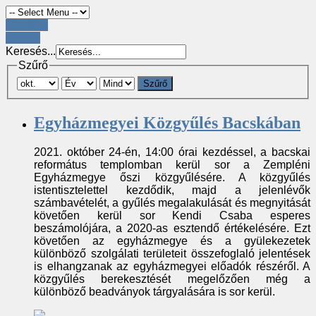
Register
LOGIN
Keresés...
Szűrő
Szűrő
Egyházmegyei Közgyűlés Bacskában
2021. október 24-én, 14:00 órai kezdéssel, a bacskai
református templomban kerül sor a Zempléni
Egyházmegye őszi közgyűlésére. A közgyűlés
istentisztelettel kezdődik, majd a jelenlévők
számbavételét, a gyűlés megalakulását és megnyitását
követően kerül sor Kendi Csaba esperes
beszámolójára, a 2020-as esztendő értékelésére. Ezt
követően az egyházmegye és a gyülekezetek
különböző szolgálati területeit összefoglaló jelentések
is elhangzanak az egyházmegyei előadók részéről. A
közgyűlés berekesztését megelőzően még a
különböző beadványok tárgyalására is sor kerül.