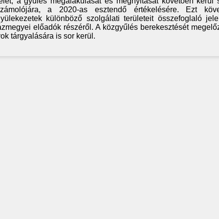
elét, a gyűlés megalakulását és megnyitását követően kerül 
ámolójára, a 2020-as esztendő értékelésére. Ezt köv
lekezetek különböző szolgálati területeit összefoglaló jele
zmegyei előadók részéről. A közgyűlés berekesztését megel
 tárgyalására is sor kerül.