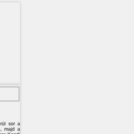
rül sor a
k, majd a