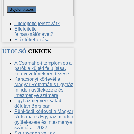
Elfelejtette jelszavát?
Elfelejtette
felhasználónevét?
Fiók létrehozása
UTOLSÓ
CIKKEK
A Csarnahó-i templom és a
parókia kültéri felújítása,
környezetének rendezése
Karácsonyi körlevél a
Magyar Református Egyház
minden gyülekezete és
intézménye számára
Egyházmegyei családi
délután Borsiban
Pünkösdi körlevél a Magyar
Református Egyház minden
gyülekezete és intézménye
számára - 2022
Szürnyegen volt az