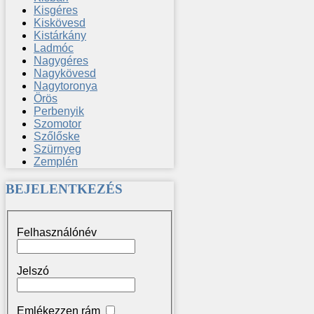
Kisgéres
Kiskövesd
Kistárkány
Ladmóc
Nagygéres
Nagykövesd
Nagytoronya
Örös
Perbenyik
Szomotor
Szőlőske
Szürnyeg
Zemplén
BEJELENTKEZÉS
Felhasználónév
Jelszó
Emlékezzen rám