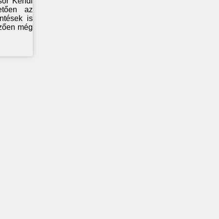
sor Kendi
etően az
ntések is
őzően még