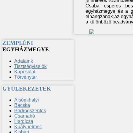
jelenlévők számbavét
Csaba esperes besz
egyházmegye és a gyü
elhangzanak az egyhá
a különböző beadványok
ZEMPLÉNI
EGYHÁZMEGYE
Adataink
Tisztségviselök
Kapcsolat
Törvénytár
GYÜLEKEZETEK
Alsómihalyi
Bacska
Bodrogszentes
Csarnahó
Hardicsa
Királyhelmec
Kisbári