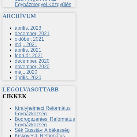
Egyházmegyei Közgyűlés
ARCHÍVUM
április, 2023
december, 2021
október, 2021
máj., 2021
április, 2021
február, 2021
december, 2020
november, 2020
máj., 2020
április, 2020
LEGOLVASOTTABB
CIKKEK
Királyhelmeci Református
Egyházközség
Bodrogszentesi Református
Egyházközség
Sék Gusztáv: A békesség
Kiskövesdi Református