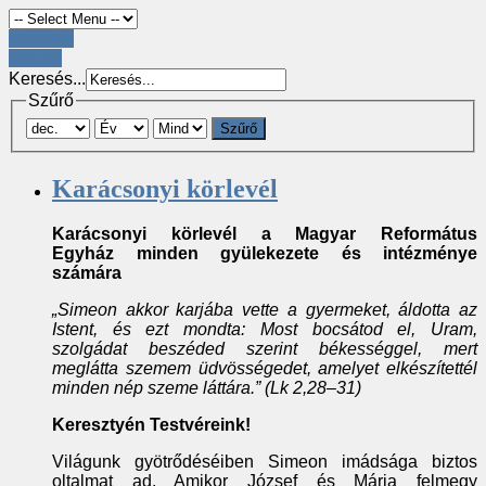
Register
LOGIN
Keresés...
Szűrő
Szűrő
Karácsonyi körlevél
Karácsonyi körlevél a Magyar Református
Egyház
minden gyülekezete és intézménye
számára
„Simeon akkor karjába vette a gyermeket, áldotta az
Istent, és ezt mondta: Most bocsátod el, Uram,
szolgádat beszéded szerint békességgel, mert
meglátta szemem üdvösségedet, amelyet elkészítettél
minden nép szeme láttára.” (Lk 2,28–31)
Keresztyén Testvéreink!
Világunk gyötrődéséiben Simeon imádsága biztos
oltalmat ad. Amikor József és Mária felmegy