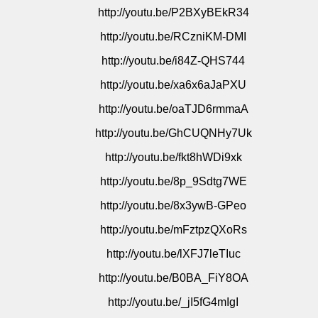
http
://youtu.be/P2BXyBEkR34
http://youtu.be/RCzniKM-DMI
http://youtu.be/i84Z-QHS744
http://youtu.be/xa6x6aJaPXU
http://youtu.be/oaTJD6rmmaA
http://youtu.be/GhCUQNHy7Uk
http://youtu.be/fkt8hWDi9xk
http://youtu.be/8p_9Sdtg7WE
http://youtu.be/8x3ywB-GPeo
http://youtu.be/mFztpzQXoRs
http://youtu.be/lXFJ7leTIuc
http://youtu.be/B0BA_FiY8OA
http://youtu.be/_jI5fG4mIgI