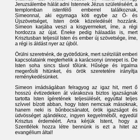
Jeruzsálembe hálát adni Istennek Jézus születéséért, a
templomban istenfélő emberrel találkoznak,
Simeonnal, aki egymaga köti egybe az Ó- és
Újszövetséget, Isten örök közeledését hozzánk.
Simeon karjába veszi a kisgyermeket, íme, a régi
hordozza az újat. Éneke pedig hálaadás is, mert
Krisztusban teljesül Isten és ember új szövetsége, íme,
a régi is áldást nyer az újból.
Örülni szeretnénk, de gyötrődünk, mert szétzilált emberi
kapcsolataink megterhelik a karácsonyi ünnepet is. De
Isten soha sincs távol tőlünk. Hűsége és irgalma
megerősíti hitünket, és örök szeretetére irányítja
reménykedésünket.
Simeon imádságában felragyog az igaz hit, mert ő
hosszú évtizedeken át várakozva biztos igazságnak
tartotta Isten ígéretének teljesülését, egyúttal teljes
szívvel bízott abban, hogy Isten nemcsak másoknak,
hanem neki is bűnbocsánatot, örök igazságot és
üdvösséget ajándékoz, ingyen kegyelméből, egyedül
Krisztus érdeméért. Arra kérjük Istent, hogy a
Szentlélek hozza létre bennünk is ezt a hitet az
evangélium által!