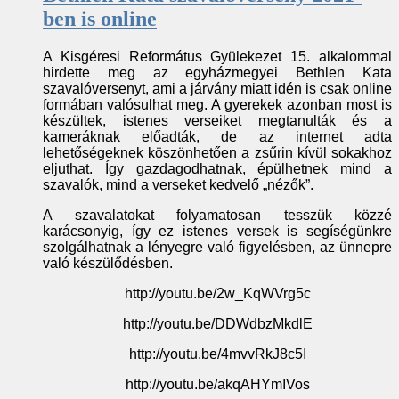
ben is online
A Kisgéresi Református Gyülekezet 15. alkalommal
hirdette meg az egyházmegyei Bethlen Kata
szavalóversenyt, ami a járvány miatt idén is csak online
formában valósulhat meg. A gyerekek azonban most is
készültek, istenes verseiket megtanulták és a
kameráknak előadták, de az internet adta
lehetőségeknek köszönhetően a zsűrin kívül sokakhoz
eljuthat. Így gazdagodhatnak, épülhetnek mind a
szavalók, mind a verseket kedvelő „nézők”.
A szavalatokat folyamatosan tesszük közzé
karácsonyig, így ez istenes versek is segíségünkre
szolgálhatnak a lényegre való figyelésben, az ünnepre
való készülődésben.
http://youtu.be/2w_KqWVrg5c
http://youtu.be/DDWdbzMkdlE
http://youtu.be/4mvvRkJ8c5I
http://youtu.be/akqAHYmIVos