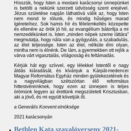
Hisszük, hogy Isten a mostani karácsonyi ünnepünket
is betölti a nekünk szerzett üdvösség szent erejével.
Jézus születése napján láthatóvá válik az, hogy Isten
nem mond le rólunk, és mindig hűséges marad
ígéreteihez. Sok hamis hír és félelemkeltés közepette
és ellenére az örök jó hír, az evangélium bátorítja a mi
nemzedékünket is. Isten „minden népek szeme láttára”
megmutatja, hogy nála van a gyógyulás, a szabadulás,
az élet teljessége. Isten az élet, nélküle élni olyan,
mintha nem is élnénk. De lám, a gyermekben ott rejlik a
várva várt vigasztalás, világosság és feltámadás.
Kérjük hát egy szívvel, egy lélekkel Istentől e nagy
áldás kiáradását, és kívánjuk a Kárpát-medencei
Magyar Református Egyház minden gyülekezetének és
a nagyvilágban szétszórtan élő református
hittestvéreinknek, hogy ezen az ünnepen is teljes
örömünk legyen az érettünk megszületett Krisztusban,
aki a jövő, és mi együtt követjük őt.
a Generális Konvent elnöksége
2021 karácsonyán
Bethlen Kata szavalóverseny 2021-