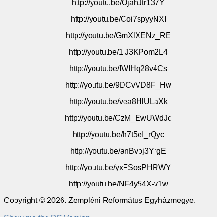
http://youtu.be/OjahJtr137Y
http://youtu.be/Coi7spyyNXI
http://youtu.be/GmXlXENz_RE
http://youtu.be/1IJ3KPom2L4
http://youtu.be/IWIHq28v4Cs
http://youtu.be/9DCvVD8F_Hw
http://youtu.be/vea8HlULaXk
http://youtu.be/CzM_EwUWdJc
http://youtu.be/h7t5eI_rQyc
http://youtu.be/anBvpj3YrgE
http://youtu.be/yxFSosPHRWY
http://youtu.be/NF4y54X-v1w
Copyright © 2026. Zempléni Református Egyházmegye.