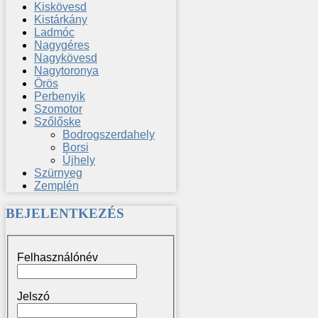
Kiskövesd
Kistárkány
Ladmóc
Nagygéres
Nagykövesd
Nagytoronya
Örös
Perbenyik
Szomotor
Szőlőske
Bodrogszerdahely
Borsi
Újhely
Szürnyeg
Zemplén
BEJELENTKEZÉS
Felhasználónév
Jelszó