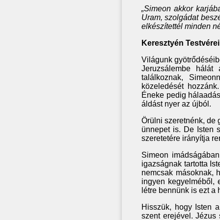
„Simeon akkor karjába
Uram, szolgádat besz
elkészítettél minden n
Keresztyén Testvérei
Világunk gyötrődéséib
Jeruzsálembe hálát 
találkoznak, Simeon
közeledését hozzánk.
Éneke pedig hálaadás i
áldást nyer az újból.
Örülni szeretnénk, de 
ünnepet is. De Isten 
szeretetére irányítja 
Simeon imádságában f
igazságnak tartotta Ist
nemcsak másoknak, ha
ingyen kegyelméből, e
létre bennünk is ezt a 
Hisszük, hogy Isten a
szent erejével. Jézus