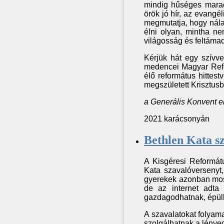
mindig hűséges marad 
örök jó hír, az evangé
megmutatja, hogy nála 
élni olyan, mintha ne
világosság és feltáma
Kérjük hát egy szívve
medencei Magyar Refo
élő református hittes
megszületett Krisztusba
a Generális Konvent 
2021 karácsonyán
Bethlen Kata sz
A Kisgéresi Reformát
Kata szavalóversenyt
gyerekek azonban most
de az internet adta 
gazdagodhatnak, épülh
A szavalatokat folyam
szolgálhatnak a lénye