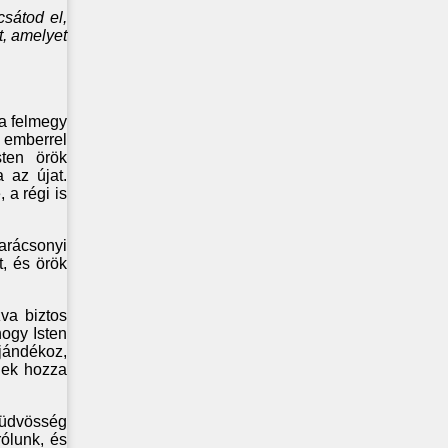
csátod el,
, amelyet
a felmegy
 emberrel
sten örök
 az újat.
 a régi is
karácsonyi
t, és örök
va biztos
hogy Isten
jándékoz,
élek hozza
 üdvösség
rólunk, és