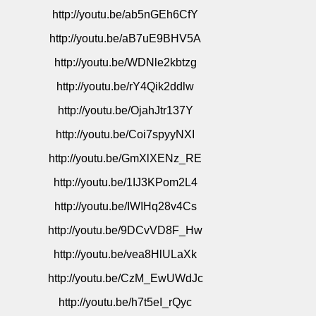
http://youtu.be/ab5nGEh6CfY
http://youtu.be/aB7uE9BHV5A
http://youtu.be/WDNle2kbtzg
http://youtu.be/rY4Qik2ddlw
http://youtu.be/OjahJtr137Y
http://youtu.be/Coi7spyyNXI
http://youtu.be/GmXlXENz_RE
http://youtu.be/1IJ3KPom2L4
http://youtu.be/IWIHq28v4Cs
http://youtu.be/9DCvVD8F_Hw
http://youtu.be/vea8HlULaXk
http://youtu.be/CzM_EwUWdJc
http://youtu.be/h7t5eI_rQyc