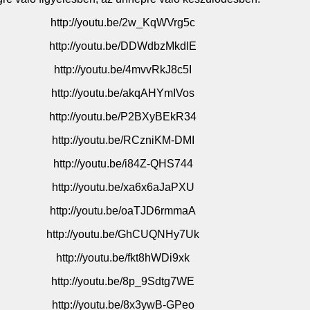
http://youtu.be/2w_KqWVrg5c
http://youtu.be/DDWdbzMkdlE
http://youtu.be/4mvvRkJ8c5I
http://youtu.be/akqAHYmIVos
http
://youtu.be/P2BXyBEkR34
http://youtu.be/RCzniKM-DMI
http://youtu.be/i84Z-QHS744
http://youtu.be/xa6x6aJaPXU
http://youtu.be/oaTJD6rmmaA
http://youtu.be/GhCUQNHy7Uk
http://youtu.be/fkt8hWDi9xk
http://youtu.be/8p_9Sdtg7WE
http://youtu.be/8x3ywB-GPeo