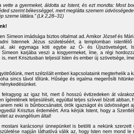
 vette a gyermeket, áldotta az Istent, és ezt mondta: Most bo
éded szerint békességgel, mert meglátta szemem üdvösségedet
ép szeme láttára.” (Lk 2,28–31)
nk!
en Simeon imádsága biztos oltalmat ad. Amikor József és Mári
adni Istennek Jézus születéséért, a templomban istenfélő
nal, aki egymaga köti egybe az Ó- és Újszövetséget, I
 Simeon karjába veszi a kisgyermeket, íme, a régi hordozza
s, mert Krisztusban teljesül Isten és ember új szövetsége, íme,
gyötrődünk, mert szétzilált emberi kapcsolataink megterhelik a 
soha sincs távol tőlünk. Hűsége és irgalma megerősíti hitünke
reménykedésünket.
elragyog az igaz hit, mert ő hosszú évtizedeken át várakoz
en ígéretének teljesülését, egyúttal teljes szívvel bízott abban, 
nem neki is bűnbocsánatot, örök igazságot és üdvösséget a
gyedül Krisztus érdeméért. Arra kérjük Istent, hogy a Szentl
hitet az evangélium által!
 mostani karácsonyi ünnepünket is betölti a nekünk szerzett
 születése napján láthatóvá válik az, hogy Isten nem mond le 