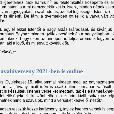
ígéreteihez. Sok hamis hír és félelemkeltés közepette és el
lium bátorítja a mi nemzedékünket is. Isten „minden népek szem
van a gyógyulás, a szabadulás, az élet teljessége. Isten az éle
m is élnénk. De lám, a gyermekben ott rejlik a várva várt vi
dás.
l, egy lélekkel Istentől e nagy áldás kiáradását, és kívánjuk
rmátus Egyház minden gyülekezetének és a nagyvilágban sz
tvéreinknek, hogy ezen az ünnepen is teljes örömünk legyen a
n, aki a jövő, és mi együtt követjük őt.
elnöksége
avalóverseny 2021-ben is online
us Gyülekezet 15. alkalommal hirdette meg az egyházmegye
, ami a járvány miatt idén is csak online formában valósulh
 is készültek, istenes verseiket megtanulták és a kameráknak
lehetőségeknek köszönhetően a zsűrin kívül sokakhoz elju
etnek mind a szavalók, mind a verseket kedvelő „nézők”.
atosan tesszük közzé karácsonyig, így ez istenes versek is se
gre való figyelésben, az ünnepre való készülődésben.