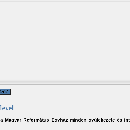
Szűrő
levél
l a Magyar Református Egyház
minden gyülekezete és in