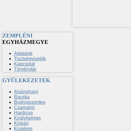
ZEMPLÉNI
EGYHÁZMEGYE
Adataink
Tisztségviselök
Kapcsolat
Törvénytár
GYÜLEKEZETEK
Alsómihalyi
Bacska
Bodrogszentes
Csarnahó
Hardicsa
Királyhelmec
Kisbári
Kisgéres