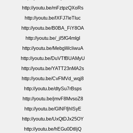
http://youtu.be/mFztpzQXoRs
http://youtu.be/lXFJ7leTIuc
http://youtu.be/B0BA_FiY8OA
http://youtu.be/_jI5fG4mIgI
http://youtu.be/MebgWcliwuA
http://youtu.be/DuVTfBUAMyU
http://youtu.be/YATT23nMA2s
http://youtu.be/CvFMVd_wqj8
http://youtu.be/dtySu7rBsps
http://youtu.be/jmvF8MvsoZ8
http://youtu.be/GINFfjhISyE
http://youtu.be/UxQtDJx25OY
http://youtu.be/hEGu0DtlljQ