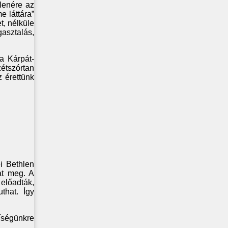
lenére az
e láttára”
t, nélküle
gasztalás,
 a Kárpát-
étszórtan
z érettünk
i Bethlen
at meg. A
 előadták,
that. Így
gíségünkre