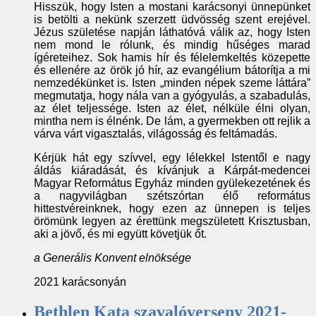
Hisszük, hogy Isten a mostani karácsonyi ünnepünket
is betölti a nekünk szerzett üdvösség szent erejével.
Jézus születése napján láthatóvá válik az, hogy Isten
nem mond le rólunk, és mindig hűséges marad
ígéreteihez. Sok hamis hír és félelemkeltés közepette
és ellenére az örök jó hír, az evangélium bátorítja a mi
nemzedékünket is. Isten „minden népek szeme láttára”
megmutatja, hogy nála van a gyógyulás, a szabadulás,
az élet teljessége. Isten az élet, nélküle élni olyan,
mintha nem is élnénk. De lám, a gyermekben ott rejlik a
várva várt vigasztalás, világosság és feltámadás.
Kérjük hát egy szívvel, egy lélekkel Istentől e nagy
áldás kiáradását, és kívánjuk a Kárpát-medencei
Magyar Református Egyház minden gyülekezetének és
a nagyvilágban szétszórtan élő református
hittestvéreinknek, hogy ezen az ünnepen is teljes
örömünk legyen az érettünk megszületett Krisztusban,
aki a jövő, és mi együtt követjük őt.
a Generális Konvent elnöksége
2021 karácsonyán
Bethlen Kata szavalóverseny 2021-