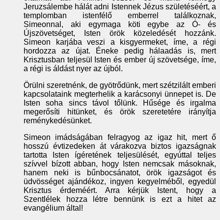
Jeruzsálembe hálát adni Istennek Jézus születéséért, a
templomban istenfélő emberrel találkoznak,
Simeonnal, aki egymaga köti egybe az Ó- és
Újszövetséget, Isten örök közeledését hozzánk.
Simeon karjába veszi a kisgyermeket, íme, a régi
hordozza az újat. Éneke pedig hálaadás is, mert
Krisztusban teljesül Isten és ember új szövetsége, íme,
a régi is áldást nyer az újból.
Örülni szeretnénk, de gyötrődünk, mert szétzilált emberi
kapcsolataink megterhelik a karácsonyi ünnepet is. De
Isten soha sincs távol tőlünk. Hűsége és irgalma
megerősíti hitünket, és örök szeretetére irányítja
reménykedésünket.
Simeon imádságában felragyog az igaz hit, mert ő
hosszú évtizedeken át várakozva biztos igazságnak
tartotta Isten ígéretének teljesülését, egyúttal teljes
szívvel bízott abban, hogy Isten nemcsak másoknak,
hanem neki is bűnbocsánatot, örök igazságot és
üdvösséget ajándékoz, ingyen kegyelméből, egyedül
Krisztus érdeméért. Arra kérjük Istent, hogy a
Szentlélek hozza létre bennünk is ezt a hitet az
evangélium által!