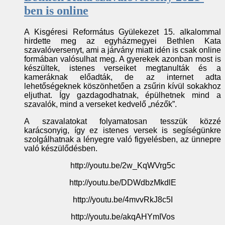
ben is online
A Kisgéresi Református Gyülekezet 15. alkalommal
hirdette meg az egyházmegyei Bethlen Kata
szavalóversenyt, ami a járvány miatt idén is csak online
formában valósulhat meg. A gyerekek azonban most is
készültek, istenes verseiket megtanulták és a
kameráknak előadták, de az internet adta
lehetőségeknek köszönhetően a zsűrin kívül sokakhoz
eljuthat. Így gazdagodhatnak, épülhetnek mind a
szavalók, mind a verseket kedvelő „nézők”.
A szavalatokat folyamatosan tesszük közzé
karácsonyig, így ez istenes versek is segíségünkre
szolgálhatnak a lényegre való figyelésben, az ünnepre
való készülődésben.
http://youtu.be/2w_KqWVrg5c
http://youtu.be/DDWdbzMkdlE
http://youtu.be/4mvvRkJ8c5I
http://youtu.be/akqAHYmIVos