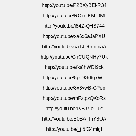
http
://youtu.be/P2BXyBEkR34
http://youtu.be/RCzniKM-DMI
http://youtu.be/i84Z-QHS744
http://youtu.be/xa6x6aJaPXU
http://youtu.be/oaTJD6rmmaA
http://youtu.be/GhCUQNHy7Uk
http://youtu.be/fkt8hWDi9xk
http://youtu.be/8p_9Sdtg7WE
http://youtu.be/8x3ywB-GPeo
http://youtu.be/mFztpzQXoRs
http://youtu.be/lXFJ7leTIuc
http://youtu.be/B0BA_FiY8OA
http://youtu.be/_jI5fG4mIgI