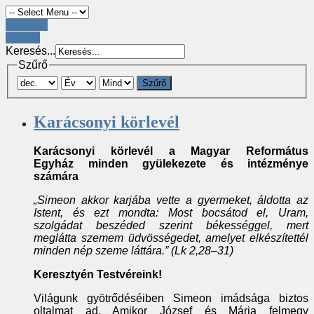
Register
LOGIN
Keresés...
Szűrő
Szűrő
Karácsonyi körlevél
Karácsonyi körlevél a Magyar Református
Egyház
minden gyülekezete és intézménye
számára
„Simeon akkor karjába vette a gyermeket, áldotta az
Istent, és ezt mondta: Most bocsátod el, Uram,
szolgádat beszéded szerint békességgel, mert
meglátta szemem üdvösségedet, amelyet elkészítettél
minden nép szeme láttára.” (Lk 2,28–31)
Keresztyén Testvéreink!
Világunk gyötrődéséiben Simeon imádsága biztos
oltalmat ad. Amikor József és Mária felmegy