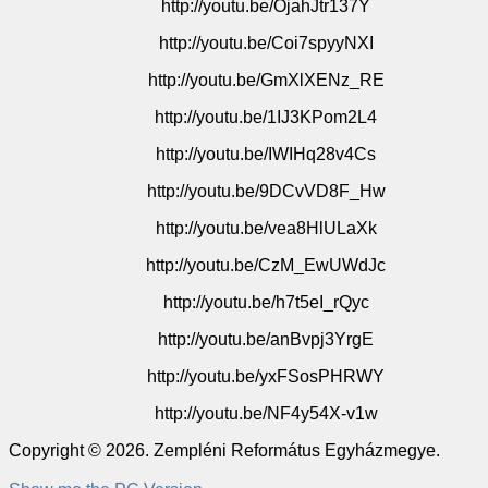
http://youtu.be/OjahJtr137Y
http://youtu.be/Coi7spyyNXI
http://youtu.be/GmXlXENz_RE
http://youtu.be/1IJ3KPom2L4
http://youtu.be/IWIHq28v4Cs
http://youtu.be/9DCvVD8F_Hw
http://youtu.be/vea8HlULaXk
http://youtu.be/CzM_EwUWdJc
http://youtu.be/h7t5eI_rQyc
http://youtu.be/anBvpj3YrgE
http://youtu.be/yxFSosPHRWY
http://youtu.be/NF4y54X-v1w
Copyright © 2026. Zempléni Református Egyházmegye.