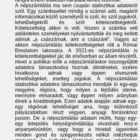
A népszámlálás ma sem csupán statisztikai adatokról
szól. Egy számbavétel mindig a számot adó, magáról
információkat közlő személyről is szól, és szól jogokról,
lehetőségekről és szól kötelezettségekről.
Kötelezettség akkor is volt, hiszen a számba vett
adóköteles személyeket nyilvántartották és meg kellett
adniuk „a császárnak, ami a császáré”. Vagyis az
akkori népszámlálás kötelezettségeket rótt a Római
Birodalom lakosaira. A 2021-es népszámlálás is
kötelezettségekkel jár, de elsősorban az állam részéről,
mivel a politikai erők a népszámláláskor összegyűjtött
adatokra támaszkodva hoznak döntéseket, ezekre
hivatkozva adnak vagy éppen elvesznek
lehetőségeket, esetleg jogokat. A népszámlálási
statisztikai adatokra támaszkodva mondják ki egy-egy
megyére, régióra, hogy milyen a fejlődés üteme,
mennyire elmaradott, vagy éppen milyen arányban
élnek a kisebbségek. Ezen adatok alapján adnak egy-
egy régiónak lehetőséget arra, hogy különböző
pályázatokban részt vegyen, anyagi forrásokhoz
jusson. De a népszámlálás adatain múlik, hogy egy-
egy település helységnévtáblája olvasható lesz-e
anyanyelvünkön, vagy hogy a hivatali ügyeinket
minden gond és szégyenkezés nélkül intézhetjük