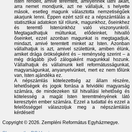
Isten rendelt, amivé teremtett, amilyennek látni akart,
arra nemet mondjunk, azt ne vállaljuk, s helyette
mások, esetleg magunk választotta nemzetiségűek
akarjunk lenni. Éppen ezért szól ez a népszámlálás a
statisztikai adatokon túl rólunk, magunkhoz, őseinkhez
és teremtő Istenünkhöz való viszonyunkról.
Megtagadhatjuk múltunkat, elődeinket, hitvalló
őseinket, ezzel azonban magunkat is megtagadjuk,
mindazt, amivé teremtett minket az Isten. Azonban
vállalhatjuk is azt, amivel születtünk, amiben élünk,
amiket drága örökségként és – reménység szerint – a
még drágább jövő zálogaként magunkkal hozunk.
Vállalhatjuk és vállalnunk kell reformátusságunkat,
magyarságunkat, anyanyelvünket, mert ez nem tőlünk
van, Isten ajándéka ez.
A népszámlás kötelezettség az állam részére,
lehetőségek és jogok forrása a felvidéki magyarság
számára, de mindezeken túl hitvallási lehetőség és
kötelesség a magát Isten teremtményének látó
keresztyén ember számára. Ezzel a tudattal és ezzel a
felelősséggel válaszoljuk meg a népszámlálás
kérdéseit!
Copyright © 2026. Zempléni Református Egyházmegye.