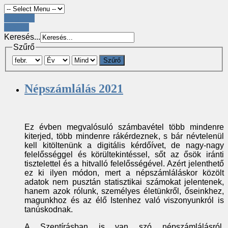
Register
LOGIN
Keresés...
Szűrő
Szűrő
Népszámlálás 2021
Ez évben megvalósuló számbavétel több mindenre
kiterjed, több mindenre rákérdeznek, s bár névtelenül
kell kitöltenünk a digitális kérdőívet, de nagy-nagy
felelősséggel és körültekintéssel, sőt az ősök iránti
tisztelettel és a hitvalló felelősségével. Azért jelenthető
ez ki ilyen módon, mert a népszámláláskor közölt
adatok nem pusztán statisztikai számokat jelentenek,
hanem azok rólunk, személyes életünkről, őseinkhez,
magunkhoz és az élő Istenhez való viszonyunkról is
tanúskodnak.
A Szentírásban is van szó népszámlálásról,