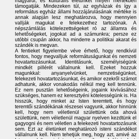
magyarul, és kulturális életünket milyen mértékben
támogatják. Mindezeken túl, az egyházak és így a
református egyház állami hozzájárulásának mértéke is
annak alapján lesz meghatározva, hogy mennyien
vallják magukat e felekezethez tartozónak. A
népszámlálás kötelezettségeket ró az államra és
lehetőségeket, jogokat ad a számunkra; persze ez
utóbbi csupán akkor, ha minderre a politikai akarat és
szándék is megvan.
A fentieket figyelembe véve érhető, hogy rendkívül
fontos, hogy megvalljuk reformátuságunkat és nemzeti
hovatartozásunkat. Identitásunk, személyiségünk
mindkét pillérét vállalnunk kell. Ezeket hozzuk
magunkkal: anyanyelvünket, nemzetiségünket,
felekezeti hovatartozásunkat, és amikor ezekről számot
adhatunk, akkor vonakodás nélkül meg kell tennünk.
Ez nem pusztán lehetőségeink, jogaink kivívásához
szükséges, hanem ez keresztyéni kötelességünk is. Ha
hisszük, hogy minket az Isten teremtett, és hogy
teremtői szándékának részesei vagyunk, akkor hinnünk
kell, hogy nem véletlenül születtünk oda ahová
születtünk, nem véletlenül magyar nyelven kezdtünk el
gagyogni és nem véletlen a felekezeti hovatartozásunk
sem. Ezt az életünket meghatározó isteni szándékot
vállalnunk kell. Nem tehetjük meg, hogy azt, amivé az