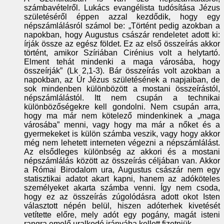
számbavételről. Lukács evangélista tudósítása Jézus
születéséről éppen azzal kezdődik, hogy egy
népszámlálásról számol be: „Történt pedig azokban a
napokban, hogy Augustus császár rendeletet adott ki:
írják össze az egész földet. Ez az első összeírás akkor
történt, amikor Szíriában Cirénius volt a helytartó.
Elment tehát mindenki a maga városába, hogy
összeírják” (Lk 2,1-3). Bár összeírás volt azokban a
napokban, az Úr Jézus születésének a napjaiban, de
sok mindenben különbözött a mostani összeírástól,
népszámlálástól. Itt nem csupán a technikai
különbözőségekre kell gondolni. Nem csupán arra,
hogy ma már nem kötelező mindenkinek a „maga
városába” menni, vagy hogy ma már a nőket és a
gyermekeket is külön számba veszik, vagy hogy akkor
még nem lehetett interneten végezni a népszámlálást.
Az elsődleges különbség az akkori és a mostani
népszámlálás között az összeírás céljában van. Akkor
a Római Birodalom ura, Augustus császár nem egy
statisztikai adatot akart kapni, hanem az adóköteles
személyeket akarta számba venni. Így nem csoda,
hogy ez az összeírás zúgolódásra adott okot Isten
választott népén belül, hiszen adóterhek kivetését
vetítette előre, mely adót egy pogány, magát isteni
rangra emelő uralkodó irányába kellett fizetniük.