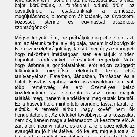
baját körülöttünk, s felhőtlenül tudunk örülni az
együttlétnek, a családunknak, a természet
megújulásának, a templom áhítatának, az úrvacsorai
közösség Istennel és egymással összekötő
szentségének?
Mégse tegyük félre, ne próbáljuk meg elfelejteni azt,
ami az életünk terhe, a világ baja, hanem inkább vigyük
Isten színe elé! Várjuk úgy, tartsuk meg úgy az ünnepet,
hogy miközben imádságban Isten elé tárjuk minden
bajunkat, kérdésünket, kérésünket, engedjük Neki,
hogy átformálja gondolatainkat, erőt adjon csüggedt
lelkünknek, megújítsa életünket! Jézus első
tanítványaiban, Péterben, Jánosban, Tamásban és a
halott Krisztus sírjához siető asszonyokban sem volt
több reménység és erő. Személyes belső
küzdelmükben az életmentő választ nem maguk
találták meg, hanem ajándékként megkapták Istentől.
Ez a húsvéti titok, mint éltető ajándék, lassan tárult fel
előttük. A temetői sírbolt „nagy kövét” nem ők
hengerítették el. Az életüket továbbvivő találkozásokat
nem ők, hanem maga a feltámadott Úr készítette elő. A
zárt ajtók megnyílhattak, és ők újra fellélegezhettek az
evangélium jó hírét átélve. Idő kellett, míg eljutott a jó
hír mind a tizenkét apostolhoz, újra találkozhattak az