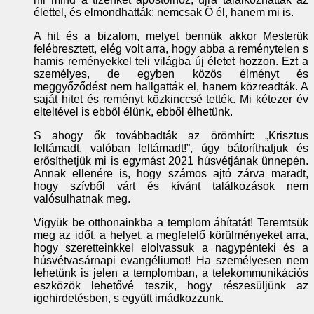
élettel, és elmondhatták: nemcsak Ő él, hanem mi is.
A hit és a bizalom, melyet bennük akkor Mesterük
felébresztett, elég volt arra, hogy abba a reménytelen s
hamis reményekkel teli világba új életet hozzon. Ezt a
személyes, de egyben közös élményt és
meggyőződést nem hallgatták el, hanem közreadták. A
saját hitet és reményt közkinccsé tették. Mi kétezer év
elteltével is ebből élünk, ebből élhetünk.
S ahogy ők továbbadták az örömhírt: „Krisztus
feltámadt, valóban feltámadt!”, úgy bátoríthatjuk és
erősíthetjük mi is egymást 2021 húsvétjának ünnepén.
Annak ellenére is, hogy számos ajtó zárva maradt,
hogy szívből várt és kívánt találkozások nem
valósulhatnak meg.
Vigyük be otthonainkba a templom áhítatát! Teremtsük
meg az időt, a helyet, a megfelelő körülményeket arra,
hogy szeretteinkkel elolvassuk a nagypénteki és a
húsvétvasárnapi evangéliumot! Ha személyesen nem
lehetünk is jelen a templomban, a telekommunikációs
eszközök lehetővé teszik, hogy részesüljünk az
igehirdetésben, s együtt imádkozzunk.