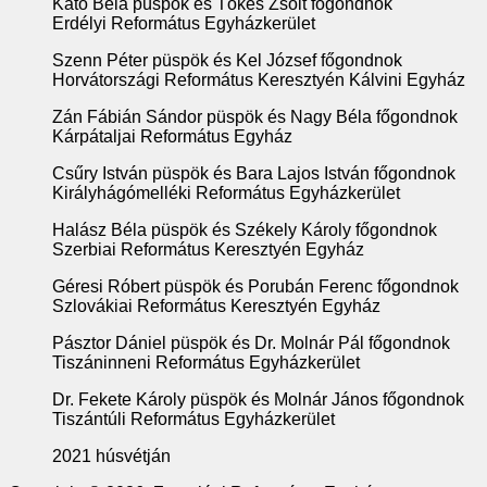
Kató Béla püspök és Tőkés Zsolt főgondnok
Erdélyi Református Egyházkerület
Szenn Péter püspök és Kel József főgondnok
Horvátországi Református Keresztyén Kálvini Egyház
Zán Fábián Sándor püspök és Nagy Béla főgondnok
Kárpátaljai Református Egyház
Csűry István püspök és Bara Lajos István főgondnok
Királyhágómelléki Református Egyházkerület
Halász Béla püspök és Székely Károly főgondnok
Szerbiai Református Keresztyén Egyház
Géresi Róbert püspök és Porubán Ferenc főgondnok
Szlovákiai Református Keresztyén Egyház
Pásztor Dániel püspök és Dr. Molnár Pál főgondnok
Tiszáninneni Református Egyházkerület
Dr. Fekete Károly püspök és Molnár János főgondnok
Tiszántúli Református Egyházkerület
2021 húsvétján