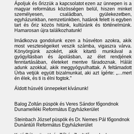
Ápoljuk és őrizzük a kapcsolatot ezen az ünnepen is a
magyar református közösségen belül, hiszen minket
személyesen, családban, gyülekezetben,
egyházunkban, nemzetünkben, határok felett is egyben
tart és őriz közös hitünk, kultúránk és történelmünk.
Hamarosan újra találkozhatunk!
Imádkozva gondolunk ezen a húsvéton azokra, akik
most veszteségeiket veszik számba, vigaszra várva.
Könyörgünk azokért, akik kitartó munkával a
gyógyításban és ápolásban, az élet rendjének
fenntartásában, életeket mentve fáradoznak. Hálát
adunk azokkal, akik meggyógyulhattak. A feltámadott
Úrba vetjük együtt bizalmunkat, aki azt ígérte: „…mert
én élek, és ti is élni fogtok.”
Áldott húsvéti ünnepeket kívánunk!
Balog Zoltán püspök és Veres Sándor főgondnok
Dunamelléki Református Egyházkerület
Steinbach József püspök és Dr. Nemes Pál főgondnok
Dunántúli Református Egyházkerület