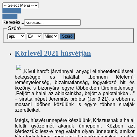
Register
LOGIN
Keresés...
Szűrő
Szűrő
Körlevél 2021 húsvétján
„Kívül harc”: járvánnyal, anyagi ellehetetlenüléssel,
betegséggel és halállal; „bennem félelem”:
reménytelenség, bizalmatlanság, fogyatkozó hit és
közöny, s bizonyára egyre többekben türelmetlenség.
„Feljött a halál az ablakainkba, bejött a palotáinkba…”
– siratta népét Jeremiás próféta (Jer 9,21), s ebben a
mostani időben közülünk is egyre többen siratják
szeretteiket.
Mégis, húsvét ünnepére készülünk, Krisztusnak a halál
feletti győzelmét akarjuk ünnepelni. Közben azt
kérdezzük: lesz-e még valaha olyan ünnepünk, amikor
félre tudjuk tenni gondjainkat, nehézségeinket, a világ