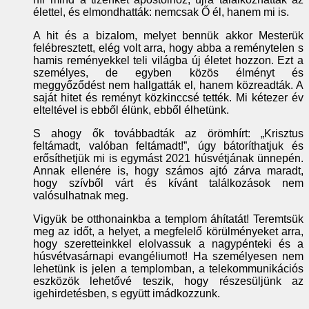
élettel, és elmondhatták: nemcsak Ő él, hanem mi is.
A hit és a bizalom, melyet bennük akkor Mesterük
felébresztett, elég volt arra, hogy abba a reménytelen s
hamis reményekkel teli világba új életet hozzon. Ezt a
személyes, de egyben közös élményt és
meggyőződést nem hallgatták el, hanem közreadták. A
saját hitet és reményt közkinccsé tették. Mi kétezer év
elteltével is ebből élünk, ebből élhetünk.
S ahogy ők továbbadták az örömhírt: „Krisztus
feltámadt, valóban feltámadt!”, úgy bátoríthatjuk és
erősíthetjük mi is egymást 2021 húsvétjának ünnepén.
Annak ellenére is, hogy számos ajtó zárva maradt,
hogy szívből várt és kívánt találkozások nem
valósulhatnak meg.
Vigyük be otthonainkba a templom áhítatát! Teremtsük
meg az időt, a helyet, a megfelelő körülményeket arra,
hogy szeretteinkkel elolvassuk a nagypénteki és a
húsvétvasárnapi evangéliumot! Ha személyesen nem
lehetünk is jelen a templomban, a telekommunikációs
eszközök lehetővé teszik, hogy részesüljünk az
igehirdetésben, s együtt imádkozzunk.