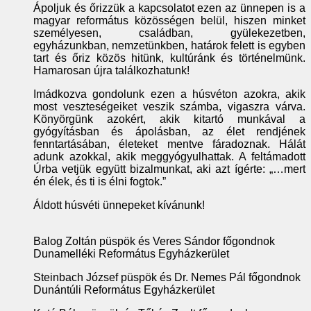
Ápoljuk és őrizzük a kapcsolatot ezen az ünnepen is a
magyar református közösségen belül, hiszen minket
személyesen, családban, gyülekezetben,
egyházunkban, nemzetünkben, határok felett is egyben
tart és őriz közös hitünk, kultúránk és történelmünk.
Hamarosan újra találkozhatunk!
Imádkozva gondolunk ezen a húsvéton azokra, akik
most veszteségeiket veszik számba, vigaszra várva.
Könyörgünk azokért, akik kitartó munkával a
gyógyításban és ápolásban, az élet rendjének
fenntartásában, életeket mentve fáradoznak. Hálát
adunk azokkal, akik meggyógyulhattak. A feltámadott
Úrba vetjük együtt bizalmunkat, aki azt ígérte: „…mert
én élek, és ti is élni fogtok.”
Áldott húsvéti ünnepeket kívánunk!
Balog Zoltán püspök és Veres Sándor főgondnok
Dunamelléki Református Egyházkerület
Steinbach József püspök és Dr. Nemes Pál főgondnok
Dunántúli Református Egyházkerület