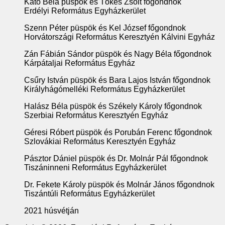
Kató Béla püspök és Tőkés Zsolt főgondnok
Erdélyi Református Egyházkerület
Szenn Péter püspök és Kel József főgondnok
Horvátországi Református Keresztyén Kálvini Egyház
Zán Fábián Sándor püspök és Nagy Béla főgondnok
Kárpátaljai Református Egyház
Csűry István püspök és Bara Lajos István főgondnok
Királyhágómelléki Református Egyházkerület
Halász Béla püspök és Székely Károly főgondnok
Szerbiai Református Keresztyén Egyház
Géresi Róbert püspök és Porubán Ferenc főgondnok
Szlovákiai Református Keresztyén Egyház
Pásztor Dániel püspök és Dr. Molnár Pál főgondnok
Tiszáninneni Református Egyházkerület
Dr. Fekete Károly püspök és Molnár János főgondnok
Tiszántúli Református Egyházkerület
2021 húsvétján