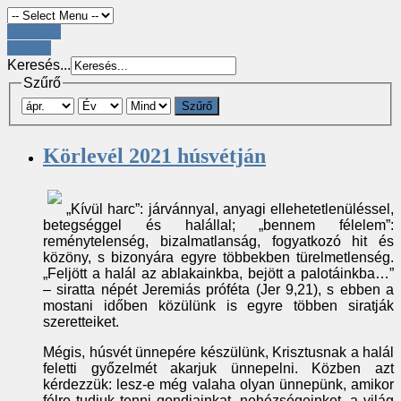
Register
LOGIN
Keresés...
Szűrő
Szűrő
Körlevél 2021 húsvétján
„Kívül harc”: járvánnyal, anyagi ellehetetlenüléssel,
betegséggel és halállal; „bennem félelem”:
reménytelenség, bizalmatlanság, fogyatkozó hit és
közöny, s bizonyára egyre többekben türelmetlenség.
„Feljött a halál az ablakainkba, bejött a palotáinkba…”
– siratta népét Jeremiás próféta (Jer 9,21), s ebben a
mostani időben közülünk is egyre többen siratják
szeretteiket.
Mégis, húsvét ünnepére készülünk, Krisztusnak a halál
feletti győzelmét akarjuk ünnepelni. Közben azt
kérdezzük: lesz-e még valaha olyan ünnepünk, amikor
félre tudjuk tenni gondjainkat, nehézségeinket, a világ