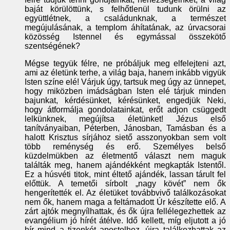
baját körülöttünk, s felhőtlenül tudunk örülni az
együttlétnek, a családunknak, a természet
megújulásának, a templom áhítatának, az úrvacsorai
közösség Istennel és egymással összekötő
szentségének?
Mégse tegyük félre, ne próbáljuk meg elfelejteni azt,
ami az életünk terhe, a világ baja, hanem inkább vigyük
Isten színe elé! Várjuk úgy, tartsuk meg úgy az ünnepet,
hogy miközben imádságban Isten elé tárjuk minden
bajunkat, kérdésünket, kérésünket, engedjük Neki,
hogy átformálja gondolatainkat, erőt adjon csüggedt
lelkünknek, megújítsa életünket! Jézus első
tanítványaiban, Péterben, Jánosban, Tamásban és a
halott Krisztus sírjához siető asszonyokban sem volt
több reménység és erő. Személyes belső
küzdelmükben az életmentő választ nem maguk
találták meg, hanem ajándékként megkapták Istentől.
Ez a húsvéti titok, mint éltető ajándék, lassan tárult fel
előttük. A temetői sírbolt „nagy kövét” nem ők
hengerítették el. Az életüket továbbvivő találkozásokat
nem ők, hanem maga a feltámadott Úr készítette elő. A
zárt ajtók megnyílhattak, és ők újra fellélegezhettek az
evangélium jó hírét átélve. Idő kellett, míg eljutott a jó
hír mind a tizenkét apostolhoz, újra találkozhattak az