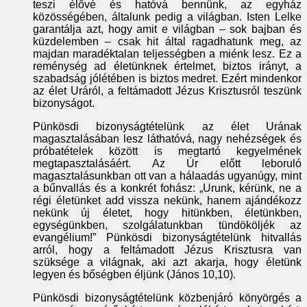
teszi élővé és hatóvá bennünk, az egyház
közösségében, általunk pedig a világban. Isten Lelke
garantálja azt, hogy amit e világban – sok bajban és
küzdelemben – csak hit által ragadhatunk meg, az
majdan maradéktalan teljességben a miénk lesz. Ez a
reménység ad életünknek értelmet, biztos irányt, a
szabadság jólétében is biztos medret. Ezért mindenkor
az élet Uráról, a feltámadott Jézus Krisztusról teszünk
bizonyságot.
Pünkösdi bizonyságtételünk az élet Urának
magasztalásában lesz láthatóvá, nagy nehézségek és
próbatételek között is megtartó kegyelmének
megtapasztalásáért. Az Úr előtt leboruló
magasztalásunkban ott van a hálaadás ugyanúgy, mint
a bűnvallás és a konkrét fohász: „Urunk, kérünk, ne a
régi életünket add vissza nekünk, hanem ajándékozz
nekünk új életet, hogy hitünkben, életünkben,
egységünkben, szolgálatunkban tündököljék az
evangélium!” Pünkösdi bizonyságtételünk hitvallás
arról, hogy a feltámadott Jézus Krisztusra van
szüksége a világnak, aki azt akarja, hogy életünk
legyen és bőségben éljünk (János 10,10).
Pünkösdi bizonyságtételünk közbenjáró könyörgés a