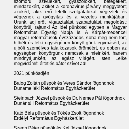
szomorú szívűekért, gyászolókért, betegekért,
mindazokért, akiket a koronavírus-járvány meggyötört;
azokért, akik erő feletti szolgálatokat végeztek és
végeznek a gyógyítás és a vezetés munkájában.
Urunk, adj erőt, vigasztalást, szabadulást, megoldást;
könyörülj rajtunk! Az idei pünkösd egyben a Magyar
Református Egység Napja is. A Kárpát-medencei
magyar reformátusok évszázados, soha meg nem tört,
hitbéli és lelki egységében könyörgünk egymásért, az
újbóli személyes találkozások öröméért, és ebben az
egységben könyörgünk nemcsak a mieinkért, hanem
mindnyájunkért, az egész világért. Isten Lelke
megvidámít, éltet és bátor szívet ad!
2021 pünkösdjén
Balog Zoltán püspök és Veres Sándor főgondnok
Dunamelléki Református Egyházkerület
Steinbach József püspök és Dr. Nemes Pál főgondnok
Dunántúli Református Egyházkerület
Kató Béla püspök és Tőkés Zsolt főgondnok
Erdélyi Református Egyházkerület
Szenn Péter püspök és Kel József főgondnok