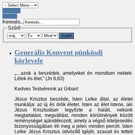
Register
LOGIN
Keresés...
Szűrő
Szűrő
Generális Konvent pünkösdi
körlevele
„…azok a beszédek, amelyeket én mondtam nektek:
Lélek és élet.” (Jn 6,63)
Kedves Testvéreink az Úrban!
Jézus Krisztus beszéde, Isten Lelke által, az életet
munkálja: az új és örök életet. Isten az élet Istene, aki
Jézus Krisztusban legyőzte a halált, nekünk
megtartatást, megváltást, minden körülmények között
reménységet ajándékozott, amely a végső kiteljesedés
bizonyosságában éli meg a jelen minden percét. Isten
Lelke Jézus Krisztus üdvözítő Igéjét, szavait és tetteit