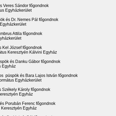
és Veres Sándor főgondnok
us Egyházkerület
pök és Dr. Nemes Pál főgondnok
 Egyházkerület
mbrus Attila főgondnok
yházkerület
s Kel József főgondnok
tus Keresztyén Kálvini Egyház
üspök és Danku Gábor főgondnok
us Egyház
s püspök és Bara Lajos István főgondnok
ormátus Egyházkerület
és Székely Károly főgondnok
Keresztyén Egyház
 és Porubán Ferenc főgondnok
s Keresztyén Egyház