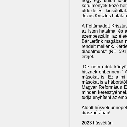
hogy egy külön földré
körülmények közé hely
üldöztetés, kicsúfolta
Jézus Krisztus halálá
A Feltámadott Krisztus
az Isten hatalma, és 
szembeszállni az élet
Bár „erőnk magában mi
rendelt mellénk. Kérde
diadalmunk” (RÉ 591).
erejét.
„De nem értük könyör
hisznek énbennem.” A F
másokat is. Ez a mi 
másokat is a háborútól,
Magyar Református Eg
minden keresztyénnel,
tudja enyhíteni az emb
Áldott húsvéti ünnep
diaszpórában!
2023 húsvétján