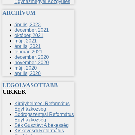
Egyházmegyei Közgyűlés
ARCHÍVUM
április, 2023
december, 2021
október, 2021
máj., 2021
április, 2021
február, 2021
december, 2020
november, 2020
máj., 2020
április, 2020
LEGOLVASOTTABB
CIKKEK
Királyhelmeci Református
Egyházközség
Bodrogszentesi Református
Egyházközség
Sék Gusztáv: A békesség
Kiskövesdi Református