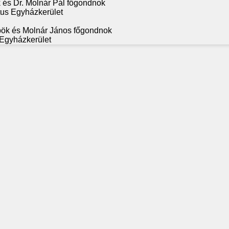
k és Dr. Molnár Pál főgondnok
tus Egyházkerület
pök és Molnár János főgondnok
 Egyházkerület