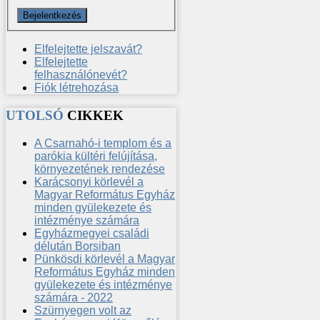
Elfelejtette jelszavát?
Elfelejtette
felhasználónevét?
Fiók létrehozása
UTOLSÓ
CIKKEK
A Csarnahó-i templom és a
parókia kültéri felújítása,
környezetének rendezése
Karácsonyi körlevél a
Magyar Református Egyház
minden gyülekezete és
intézménye számára
Egyházmegyei családi
délután Borsiban
Pünkösdi körlevél a Magyar
Református Egyház minden
gyülekezete és intézménye
számára - 2022
Szürnyegen volt az