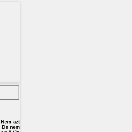
. Nem azt
l. De nem