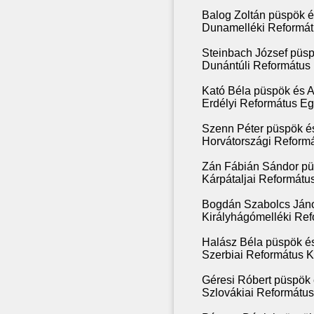
Balog Zoltán püspök 
Dunamelléki Reformát
Steinbach József püs
Dunántúli Református
Kató Béla püspök és A
Erdélyi Református Eg
Szenn Péter püspök é
Horvátországi Reformá
Zán Fábián Sándor p
Kárpátaljai Reformát
Bogdán Szabolcs Jáno
Királyhágómelléki Ref
Halász Béla püspök 
Szerbiai Református 
Géresi Róbert püspök
Szlovákiai Reformátu