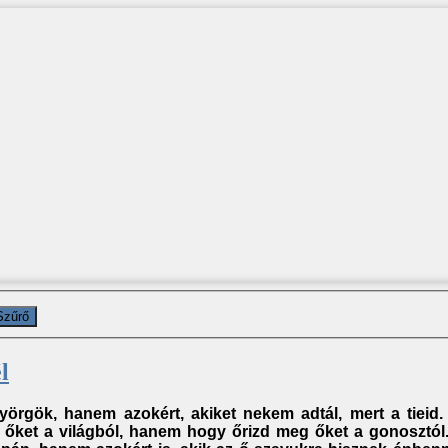
Szűrő
l
yörgök, hanem azokért, akiket nekem adtál, mert a tieid
 őket a világból, hanem hogy őrizd meg őket a gonosztó