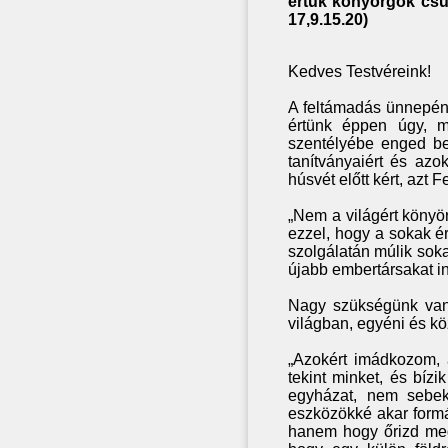
értük könyörgök csu
17,9.15.20)
Kedves Testvéreink!
A feltámadás ünnepén 
értünk éppen úgy, m
szentélyébe enged be
tanítványaiért és azo
húsvét előtt kért, azt 
„Nem a világért könyör
ezzel, hogy a sokak é
szolgálatán múlik soka
újabb embertársakat in
Nagy szükségünk van 
világban, egyéni és kö
„Azokért imádkozom, 
tekint minket, és bí
egyházat, nem sebek
eszközökké akar formá
hanem hogy őrizd meg 