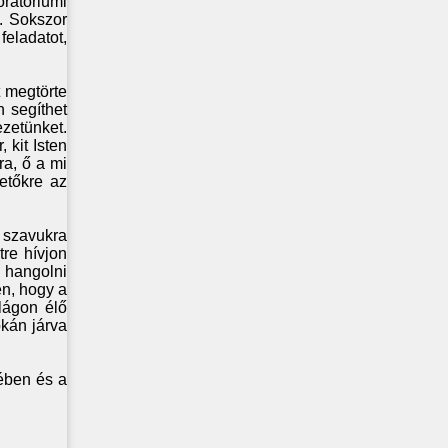
ratóriumi
. Sokszor
feladatot,
t megtörte
n segíthet
ezetünket.
 kit Isten
ra, ő a mi
etőkre az
 szavukra
tre hívjon
 hangolni
en, hogy a
lágon élő
okán járva
ében és a