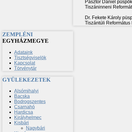
Pásztor Dániel püspö
Tiszáninneni Reformá
Dr. Fekete Károly püs
Tiszántúli Református
ZEMPLÉNI
EGYHÁZMEGYE
Adataink
Tisztségviselök
Kapcsolat
Törvénytár
GYÜLEKEZETEK
Alsómihalyi
Bacska
Bodrogszentes
Csarnahó
Hardicsa
Királyhelmec
Kisbári
Nagybári