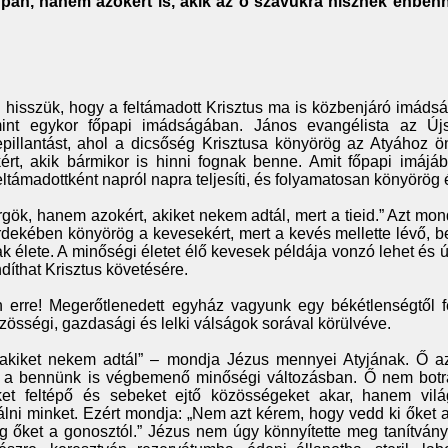
pán, hanem azokért is, akik az ő szavukra hisznek énben
hisszük, hogy a feltámadott Krisztus ma is közbenjáró imáds
int egykor főpapi imádságában. János evangélista az Új
pillantást, ahol a dicsőség Krisztusa könyörög az Atyához ö
kért, akik bármikor is hinni fognak benne. Amit főpapi imájá
Feltámadottként napról napra teljesíti, és folyamatosan könyörög 
gök, hanem azokért, akiket nekem adtál, mert a tieid.” Azt mo
rdekében könyörög a kevesekért, mert a kevés mellette lévő, 
k élete. A minőségi életet élő kevesek példája vonzó lehet és
díthat Krisztus követésére.
erre! Megerőtlenedett egyház vagyunk egy békétlenségtől fe
zösségi, gazdasági és lelki válságok sorával körülvéve.
akiket nekem adtál” – mondja Jézus mennyei Atyjának. Ő a
zik a bennünk is végbemenő minőségi változásban. Ő nem botr
et feltépő és sebeket ejtő közösségeket akar, hanem vilá
lni minket. Ezért mondja: „Nem azt kérem, hogy vedd ki őket a
őket a gonosztól.” Jézus nem úgy könnyítette meg tanítványa