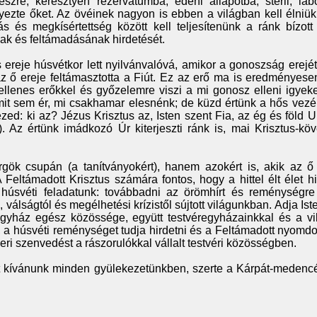
szre, keresztyén rezervátumba, édeni állapotba, steril, labo
ezte őket. Az övéinek nagyon is ebben a világban kell élniük
tás és megkísértettség között kell teljesítenünk a ránk bízott 
nak és feltámadásának hirdetését.
 ereje húsvétkor lett nyilvánvalóvá, amikor a gonoszság erejé
az ő ereje feltámasztotta a Fiút. Ez az erő ma is eredményese
ellenes erőkkel és győzelemre viszi a mi gonosz elleni igyek
t sem ér, mi csakhamar elesnénk; de küzd értünk a hős vezér,
zed: ki az? Jézus Krisztus az, Isten szent Fia, az ég és föld U
 Az értünk imádkozó Úr kiterjeszti ránk is, mai Krisztus-köv
gök csupán (a tanítványokért), hanem azokért is, akik az ő
eltámadott Krisztus számára fontos, hogy a hittel élt élet hi
húsvéti feladatunk: továbbadni az örömhírt és reménységre
 válságtól és megélhetési krízistől sújtott világunkban. Adja Ist
yház egész közössége, együtt testvéregyházainkkal és a vi
 a húsvéti reménységet tudja hirdetni és a Feltámadott nyomd
eri szenvedést a rászorulókkal vállalt testvéri közösségben.
et kívánunk minden gyülekezetünkben, szerte a Kárpát-medenc