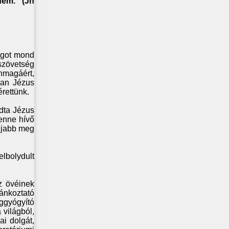
nem.” (Jn
ágot mond
szövetség
nmagáért,
ban Jézus
érettünk.
ndta Jézus
benne hívő
 újabb meg
lbolydult
z övéinek
ánkoztató
ggyógyító
 világból,
i dolgát,