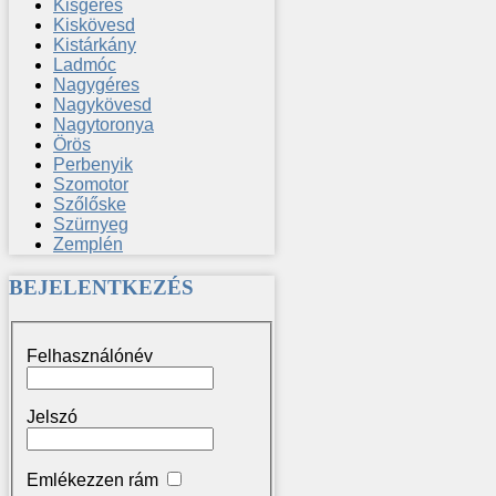
Kisgéres
Kiskövesd
Kistárkány
Ladmóc
Nagygéres
Nagykövesd
Nagytoronya
Örös
Perbenyik
Szomotor
Szőlőske
Szürnyeg
Zemplén
BEJELENTKEZÉS
Felhasználónév
Jelszó
Emlékezzen rám