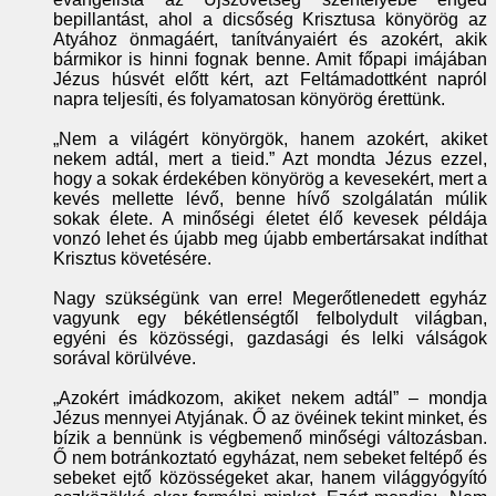
bepillantást, ahol a dicsőség Krisztusa könyörög az
Atyához önmagáért, tanítványaiért és azokért, akik
bármikor is hinni fognak benne. Amit főpapi imájában
Jézus húsvét előtt kért, azt Feltámadottként napról
napra teljesíti, és folyamatosan könyörög érettünk.
„Nem a világért könyörgök, hanem azokért, akiket
nekem adtál, mert a tieid.” Azt mondta Jézus ezzel,
hogy a sokak érdekében könyörög a kevesekért, mert a
kevés mellette lévő, benne hívő szolgálatán múlik
sokak élete. A minőségi életet élő kevesek példája
vonzó lehet és újabb meg újabb embertársakat indíthat
Krisztus követésére.
Nagy szükségünk van erre! Megerőtlenedett egyház
vagyunk egy békétlenségtől felbolydult világban,
egyéni és közösségi, gazdasági és lelki válságok
sorával körülvéve.
„Azokért imádkozom, akiket nekem adtál” – mondja
Jézus mennyei Atyjának. Ő az övéinek tekint minket, és
bízik a bennünk is végbemenő minőségi változásban.
Ő nem botránkoztató egyházat, nem sebeket feltépő és
sebeket ejtő közösségeket akar, hanem világgyógyító