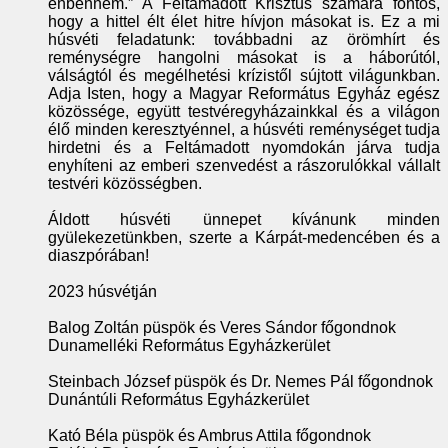
énbennem.” A Feltámadott Krisztus számára fontos,
hogy a hittel élt élet hitre hívjon másokat is. Ez a mi
húsvéti feladatunk: továbbadni az örömhírt és
reménységre hangolni másokat is a háborútól,
válságtól és megélhetési krízistől sújtott világunkban.
Adja Isten, hogy a Magyar Református Egyház egész
közössége, együtt testvéregyházainkkal és a világon
élő minden keresztyénnel, a húsvéti reménységet tudja
hirdetni és a Feltámadott nyomdokán járva tudja
enyhíteni az emberi szenvedést a rászorulókkal vállalt
testvéri közösségben.
Áldott húsvéti ünnepet kívánunk minden
gyülekezetünkben, szerte a Kárpát-medencében és a
diaszpórában!
2023 húsvétján
Balog Zoltán püspök és Veres Sándor főgondnok
Dunamelléki Református Egyházkerület
Steinbach József püspök és Dr. Nemes Pál főgondnok
Dunántúli Református Egyházkerület
Kató Béla püspök és Ambrus Attila főgondnok