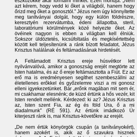
eszközökké akar formálni minket. Ezért mondja: „Nem
azt kérem, hogy vedd ki őket a világból, hanem hogy
őrizd meg őket a gonosztól.” Jézus nem úgy könnyítette
meg tanítványai dolgát, hogy egy külön földrészre,
keresztyén rezervátumba, édeni állapotba, steril,
laboratóriumi körülmények közé helyezte őket. Az
övéinek nagyon is ebben a világban kell élniük.
Sokszor üldöztetés, kicsúfoltatás és megkísértettség
között kell teljesítenünk a ránk bízott feladatot, Jézus
Krisztus halálának és feltámadásának hirdetését.
A Feltámadott Krisztus ereje húsvétkor lett
nyilvánvalóvá, amikor a gonoszság erejét megtörte az
Isten hatalma, és az ő ereje feltámasztotta a Fiút. Ez az
erő ma is eredményesen segíthet szembeszállni az
életellenes erőkkel és győzelemre viszi a mi gonosz
elleni igyekezetünket. Bár „erőnk magában mit sem ér,
mi csakhamar elesnénk; de küzd értünk a hős vezér, kit
Isten rendelt mellénk. Kérdezed: ki az? Jézus Krisztus
az, Isten szent Fia, az ég és föld Ura, ő a mi
diadalmunk” (RÉ 591). Az értünk imádkozó Úr
kiterjeszti ránk is, mai Krisztus-követőkre az erejét.
„De nem értük könyörgök csupán (a tanítványokért),
hanem azokért is, akik az ő szavukra hisznek