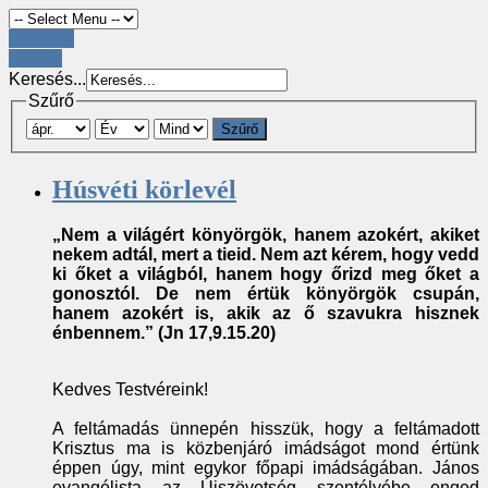
Register
LOGIN
Keresés...
Szűrő
Szűrő
Húsvéti körlevél
„Nem a világért könyörgök, hanem azokért, akiket
nekem adtál, mert a tieid. Nem azt kérem, hogy vedd
ki őket a világból, hanem hogy őrizd meg őket a
gonosztól. De nem értük könyörgök csupán,
hanem azokért is, akik az ő szavukra hisznek
énbennem.” (Jn 17,9.15.20)
Kedves Testvéreink!
A feltámadás ünnepén hisszük, hogy a feltámadott
Krisztus ma is közbenjáró imádságot mond értünk
éppen úgy, mint egykor főpapi imádságában. János
evangélista az Újszövetség szentélyébe enged