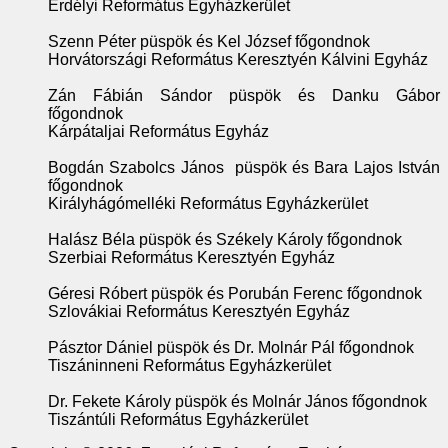
Erdélyi Református Egyházkerület
Szenn Péter püspök és Kel József főgondnok
Horvátországi Református Keresztyén Kálvini Egyház
Zán Fábián Sándor püspök és Danku Gábor
főgondnok
Kárpátaljai Református Egyház
Bogdán Szabolcs János püspök és Bara Lajos István
főgondnok
Királyhágómelléki Református Egyházkerület
Halász Béla püspök és Székely Károly főgondnok
Szerbiai Református Keresztyén Egyház
Géresi Róbert püspök és Porubán Ferenc főgondnok
Szlovákiai Református Keresztyén Egyház
Pásztor Dániel püspök és Dr. Molnár Pál főgondnok
Tiszáninneni Református Egyházkerület
Dr. Fekete Károly püspök és Molnár János főgondnok
Tiszántúli Református Egyházkerület