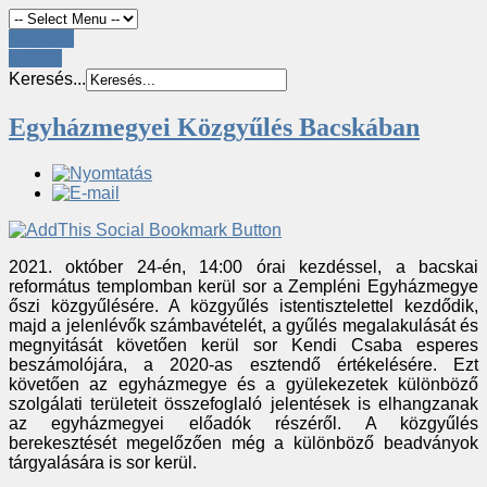
Register
LOGIN
Keresés...
Egyházmegyei Közgyűlés Bacskában
2021. október 24-én, 14:00 órai kezdéssel, a bacskai
református templomban kerül sor a Zempléni Egyházmegye
őszi közgyűlésére. A közgyűlés istentisztelettel kezdődik,
majd a jelenlévők számbavételét, a gyűlés megalakulását és
megnyitását követően kerül sor Kendi Csaba esperes
beszámolójára, a 2020-as esztendő értékelésére. Ezt
követően az egyházmegye és a gyülekezetek különböző
szolgálati területeit összefoglaló jelentések is elhangzanak
az egyházmegyei előadók részéről. A közgyűlés
berekesztését megelőzően még a különböző beadványok
tárgyalására is sor kerül.