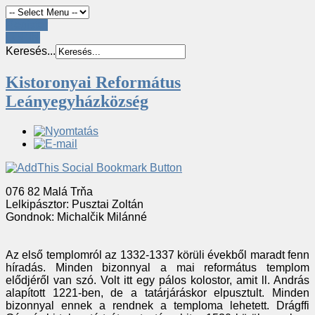
Register
LOGIN
Keresés...
Kistoronyai Református
Leányegyházközség
076 82 Malá Trňa
Lelkipásztor: Pusztai Zoltán
Gondnok: Michalčik Milánné
Az első templomról az 1332-1337 körüli évekből maradt fenn
híradás. Minden bizonnyal a mai református templom
elődjéről van szó. Volt itt egy pálos kolostor, amit ll. András
alapított 1221-ben, de a tatárjáráskor elpusztult. Minden
bizonnyal ennek a rendnek a temploma lehetett. Drágffi