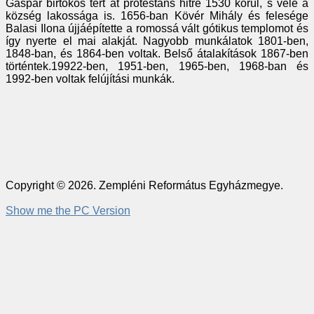
Gáspár birtokos tért át protestáns hitre 1530 körül, s vele a
község lakossága is. 1656-ban Kövér Mihály és felesége
Balasi Ilona újjáépítette a romossá vált gótikus templomot és
így nyerte el mai alakját. Nagyobb munkálatok 1801-ben,
1848-ban, és 1864-ben voltak. Belső átalakítások 1867-ben
történtek.19922-ben, 1951-ben, 1965-ben, 1968-ban és
1992-ben voltak felújítási munkák.
Copyright © 2026. Zempléni Református Egyházmegye.
Show me the PC Version