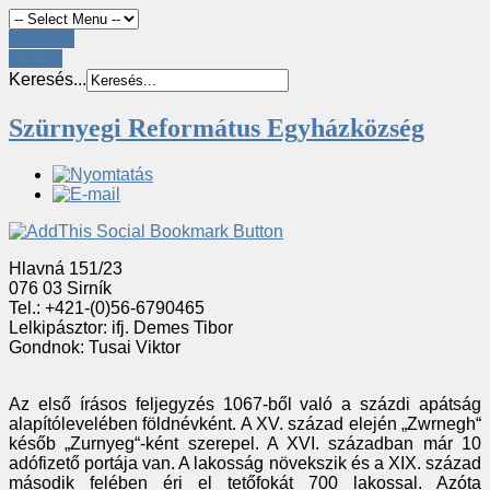
Register
LOGIN
Keresés...
Szürnyegi Református Egyházközség
Hlavná 151/23
076 03 Sirník
Tel.: +421-(0)56-6790465
Lelkipásztor: ifj. Demes Tibor
Gondnok: Tusai Viktor
Az első írásos feljegyzés 1067-ből való a százdi apátság
alapítólevelében földnévként. A XV. század elején „Zwrnegh“
későb „Zurnyeg“-ként szerepel. A XVI. században már 10
adófizető portája van. A lakosság növekszik és a XIX. század
második felében éri el tetőfokát 700 lakossal. Azóta