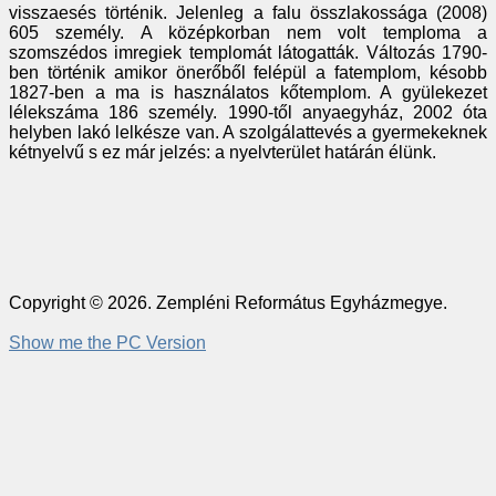
visszaesés történik. Jelenleg a falu összlakossága (2008)
605 személy. A középkorban nem volt temploma a
szomszédos imregiek templomát látogatták. Változás 1790-
ben történik amikor önerőből felépül a fatemplom, késobb
1827-ben a ma is használatos kőtemplom. A gyülekezet
lélekszáma 186 személy. 1990-től anyaegyház, 2002 óta
helyben lakó lelkésze van. A szolgálattevés a gyermekeknek
kétnyelvű s ez már jelzés: a nyelvterület határán élünk.
Copyright © 2026. Zempléni Református Egyházmegye.
Show me the PC Version