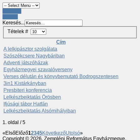
Register
LOGIN
Keresés...
Tételek #
Cím
A lelkipásztor szolgálata
Szószékcsere Nagybáriban
Adventi játszóházak
Egyházmegyei szavalóverseny
Verses délután és könyvbemutató Bodrogszentesen
3in1 Kistárkányban
Presbiteri konferencia
Lelkészbeiktatás Örösben
Ifjúsági tábor Hatfán
Lelkészbeiktatás Alsómihályiban
1. oldal / 5
«
Első
Előző
1
2
3
4
5
Következő
Utolsó
»
Copyright © 2026. Zempléni Református Egyházmegye.