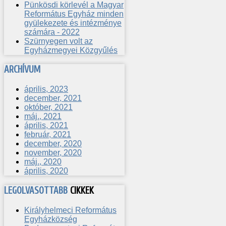
Pünkösdi körlevél a Magyar
Református Egyház minden
gyülekezete és intézménye
számára - 2022
Szürnyegen volt az
Egyházmegyei Közgyűlés
ARCHÍVUM
április, 2023
december, 2021
október, 2021
máj., 2021
április, 2021
február, 2021
december, 2020
november, 2020
máj., 2020
április, 2020
LEGOLVASOTTABB
CIKKEK
Királyhelmeci Református
Egyházközség