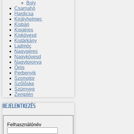
Boly
Csarnahó
Hardicsa
Királyhelmec
Kisbári
Kisgéres
Kiskövesd
Kistárkány
Ladmóc
Nagygéres
Nagykövesd
Nagytoronya
Örös
Perbenyik
Szomotor
Szőlőske
Szürnyeg
Zemplén
BEJELENTKEZÉS
Felhasználónév