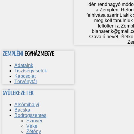
Idén rendhagyó módon
a Zempléni Refor
felhívása szerint, aki
meg kell tanulniuk 
feltölteni a Zem
blanarerik@gmail.co
szavaló nevét, életko
Ze
ZEMPLÉNI
EGYHÁZMEGYE
Adataink
Tisztségviselök
Kapcsolat
Törvénytár
GYÜLEKEZETEK
Alsómihalyi
Bacska
Bodrogszentes
Szinyér
Véke
Zétény