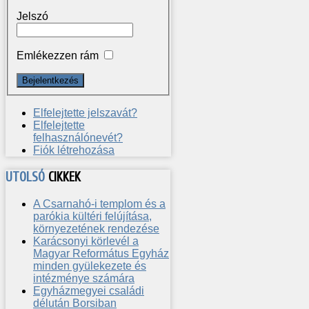
Jelszó
Emlékezzen rám
Elfelejtette jelszavát?
Elfelejtette
felhasználónevét?
Fiók létrehozása
UTOLSÓ
CIKKEK
A Csarnahó-i templom és a
parókia kültéri felújítása,
környezetének rendezése
Karácsonyi körlevél a
Magyar Református Egyház
minden gyülekezete és
intézménye számára
Egyházmegyei családi
délután Borsiban