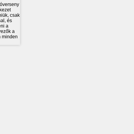
lóverseny
kezet
niük, csak
al, és
ni a
vezők a
en minden