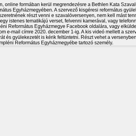
, online formában kerül megrendezésre a Bethlen Kata Szava
mátus Egyházmegyében. A szervező kisgéresi református gyüle
k szeretnének részt venni e szavalóversenyen, nem kell mást ten
egy istenes tematikájú verset, felvenni kamerával, vagy telefonn
pléni Református Egyházmegye Facebook oldalára, vagy elkülde
m e-mail címre 2020. december 1-ig. A kis videó mellett a szer
rát és gyülekezetét is kérik feltüntetni. Részt vehet a versenyb
mpléni Református Egyházmegyébe tartozó személy.