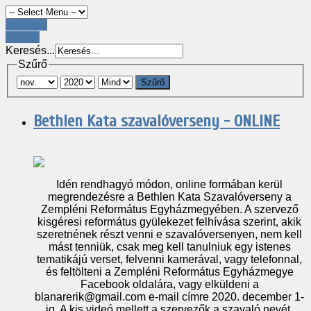
Register
LOGIN
Keresés...
Szűrő
Szűrő
Bethlen Kata szavalóverseny - ONLINE
Idén rendhagyó módon, online formában kerül
megrendezésre a Bethlen Kata Szavalóverseny a
Zempléni Református Egyházmegyében. A szervező
kisgéresi református gyülekezet felhívása szerint, akik
szeretnének részt venni e szavalóversenyen, nem kell
mást tenniük, csak meg kell tanulniuk egy istenes
tematikájú verset, felvenni kamerával, vagy telefonnal,
és feltölteni a Zempléni Református Egyházmegye
Facebook oldalára, vagy elküldeni a
blanarerik@gmail.com e-mail címre 2020. december 1-
ig. A kis videó mellett a szervezők a szavaló nevét,