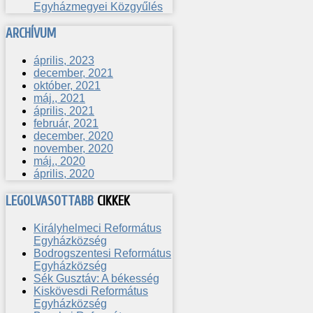
Egyházmegyei Közgyűlés
ARCHÍVUM
április, 2023
december, 2021
október, 2021
máj., 2021
április, 2021
február, 2021
december, 2020
november, 2020
máj., 2020
április, 2020
LEGOLVASOTTABB
CIKKEK
Királyhelmeci Református
Egyházközség
Bodrogszentesi Református
Egyházközség
Sék Gusztáv: A békesség
Kiskövesdi Református
Egyházközség