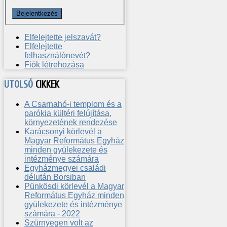
Elfelejtette jelszavát?
Elfelejtette
felhasználónevét?
Fiók létrehozása
UTOLSÓ
CIKKEK
A Csarnahó-i templom és a
parókia kültéri felújítása,
környezetének rendezése
Karácsonyi körlevél a
Magyar Református Egyház
minden gyülekezete és
intézménye számára
Egyházmegyei családi
délután Borsiban
Pünkösdi körlevél a Magyar
Református Egyház minden
gyülekezete és intézménye
számára - 2022
Szürnyegen volt az