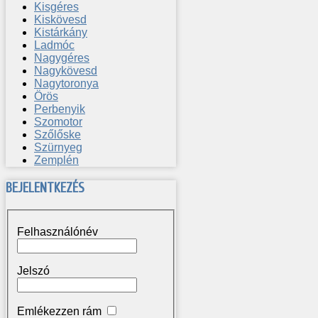
Kisgéres
Kiskövesd
Kistárkány
Ladmóc
Nagygéres
Nagykövesd
Nagytoronya
Örös
Perbenyik
Szomotor
Szőlőske
Szürnyeg
Zemplén
BEJELENTKEZÉS
Felhasználónév
Jelszó
Emlékezzen rám