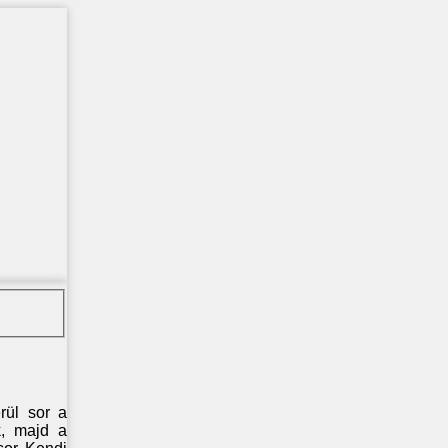
rül sor a
k, majd a