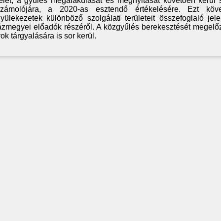
elét, a gyűlés megalakulását és megnyitását követően kerül 
ámolójára, a 2020-as esztendő értékelésére. Ezt köv
lekezetek különböző szolgálati területeit összefoglaló jele
zmegyei előadók részéről. A közgyűlés berekesztését megel
 tárgyalására is sor kerül.