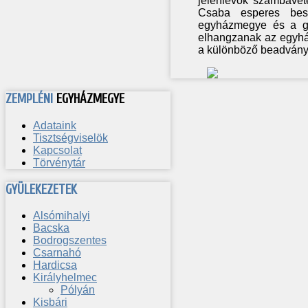
jelenlévők számbavét
Csaba esperes besz
egyházmegye és a gyü
elhangzanak az egyhá
a különböző beadványok
ZEMPLÉNI
EGYHÁZMEGYE
Adataink
Tisztségviselök
Kapcsolat
Törvénytár
GYÜLEKEZETEK
Alsómihalyi
Bacska
Bodrogszentes
Csarnahó
Hardicsa
Királyhelmec
Pólyán
Kisbári