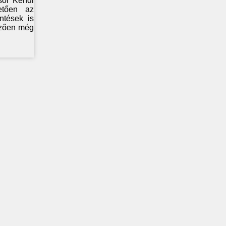
sor Kendi
etően az
ntések is
őzően még