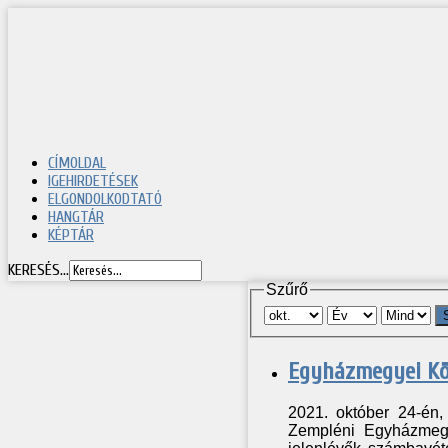
CÍMOLDAL
IGEHIRDETÉSEK
ELGONDOLKODTATÓ
HANGTÁR
KÉPTÁR
KERESÉS...
Szűrő
Egyházmegyei Kö
2021. október 24-én,
Zempléni Egyházmegye