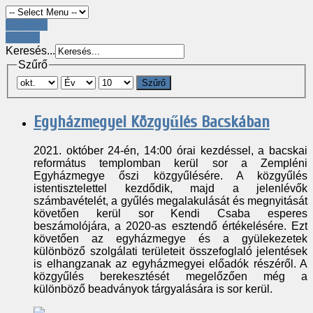
Register
LOGIN
Keresés...
Szűrő
Szűrő
Egyházmegyei Közgyűlés Bacskában
2021. október 24-én, 14:00 órai kezdéssel, a bacskai
református templomban kerül sor a Zempléni
Egyházmegye őszi közgyűlésére. A közgyűlés
istentisztelettel kezdődik, majd a jelenlévők
számbavételét, a gyűlés megalakulását és megnyitását
követően kerül sor Kendi Csaba esperes
beszámolójára, a 2020-as esztendő értékelésére. Ezt
követően az egyházmegye és a gyülekezetek
különböző szolgálati területeit összefoglaló jelentések
is elhangzanak az egyházmegyei előadók részéről. A
közgyűlés berekesztését megelőzően még a
különböző beadványok tárgyalására is sor kerül.