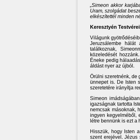
„Simeon akkor karjába
Uram, szolgádat besz
elkészítettél minden n
Keresztyén Testvérei
Világunk gyötrődéséib
Jeruzsálembe hálát 
találkoznak, Simeon
közeledését hozzánk.
Éneke pedig hálaadás i
áldást nyer az újból.
Örülni szeretnénk, de 
ünnepet is. De Isten 
szeretetére irányítja 
Simeon imádságában f
igazságnak tartotta Ist
nemcsak másoknak, ha
ingyen kegyelméből, e
létre bennünk is ezt a 
Hisszük, hogy Isten a
szent erejével. Jézus