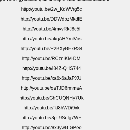
http://youtu.be/2w_KqWVrg5c
http://youtu.be/DDWdbzMkdlE
http://youtu.be/4mvvRkJ8c5I
http://youtu.be/akqAHYmIVos
http
://youtu.be/P2BXyBEkR34
http://youtu.be/RCzniKM-DMI
http://youtu.be/i84Z-QHS744
http://youtu.be/xa6x6aJaPXU
http://youtu.be/oaTJD6rmmaA
http://youtu.be/GhCUQNHy7Uk
http://youtu.be/fkt8hWDi9xk
http://youtu.be/8p_9Sdtg7WE
http://youtu.be/8x3ywB-GPeo