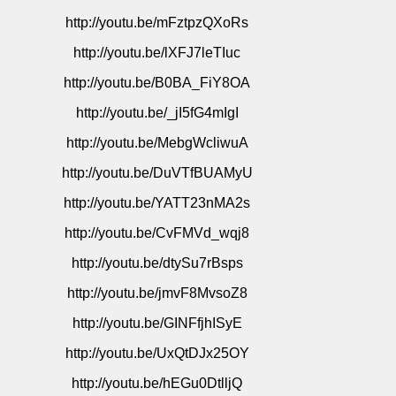
http://youtu.be/mFztpzQXoRs
http://youtu.be/lXFJ7leTIuc
http://youtu.be/B0BA_FiY8OA
http://youtu.be/_jI5fG4mIgI
http://youtu.be/MebgWcliwuA
http://youtu.be/DuVTfBUAMyU
http://youtu.be/YATT23nMA2s
http://youtu.be/CvFMVd_wqj8
http://youtu.be/dtySu7rBsps
http://youtu.be/jmvF8MvsoZ8
http://youtu.be/GINFfjhISyE
http://youtu.be/UxQtDJx25OY
http://youtu.be/hEGu0DtlljQ