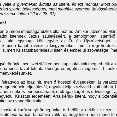
 vette a gyermeket, áldotta az Istent, és ezt mondta: Most bo
éded szerint békességgel, mert meglátta szemem üdvösségedet
ép szeme láttára.” (Lk 2,28–31)
nk!
en Simeon imádsága biztos oltalmat ad. Amikor József és Mári
adni Istennek Jézus születéséért, a templomban istenfélő
nal, aki egymaga köti egybe az Ó- és Újszövetséget, I
 Simeon karjába veszi a kisgyermeket, íme, a régi hordozza
s, mert Krisztusban teljesül Isten és ember új szövetsége, íme,
gyötrődünk, mert szétzilált emberi kapcsolataink megterhelik a 
soha sincs távol tőlünk. Hűsége és irgalma megerősíti hitünke
reménykedésünket.
elragyog az igaz hit, mert ő hosszú évtizedeken át várakoz
en ígéretének teljesülését, egyúttal teljes szívvel bízott abban, 
nem neki is bűnbocsánatot, örök igazságot és üdvösséget a
gyedül Krisztus érdeméért. Arra kérjük Istent, hogy a Szentl
hitet az evangélium által!
 mostani karácsonyi ünnepünket is betölti a nekünk szerzett
 születése napján láthatóvá válik az, hogy Isten nem mond le 