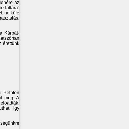
lenére az
e láttára”
t, nélküle
gasztalás,
 a Kárpát-
étszórtan
z érettünk
i Bethlen
at meg. A
 előadták,
that. Így
gíségünkre