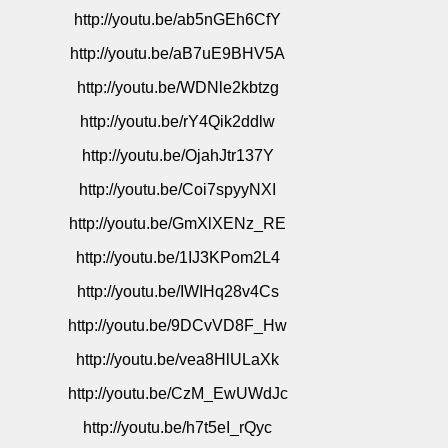
http://youtu.be/ab5nGEh6CfY
http://youtu.be/aB7uE9BHV5A
http://youtu.be/WDNle2kbtzg
http://youtu.be/rY4Qik2ddlw
http://youtu.be/OjahJtr137Y
http://youtu.be/Coi7spyyNXI
http://youtu.be/GmXlXENz_RE
http://youtu.be/1IJ3KPom2L4
http://youtu.be/IWIHq28v4Cs
http://youtu.be/9DCvVD8F_Hw
http://youtu.be/vea8HlULaXk
http://youtu.be/CzM_EwUWdJc
http://youtu.be/h7t5eI_rQyc