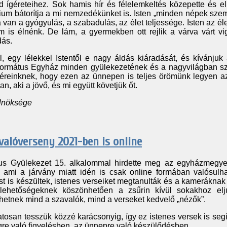
ígéreteihez. Sok hamis hír és félelemkeltés közepette és el
lium bátorítja a mi nemzedékünket is. Isten „minden népek szem
van a gyógyulás, a szabadulás, az élet teljessége. Isten az éle
m is élnénk. De lám, a gyermekben ott rejlik a várva várt vi
dás.
l, egy lélekkel Istentől e nagy áldás kiáradását, és kívánjuk
rmátus Egyház minden gyülekezetének és a nagyvilágban sz
tvéreinknek, hogy ezen az ünnepen is teljes örömünk legyen a
n, aki a jövő, és mi együtt követjük őt.
elnöksége
valóverseny 2021-ben is online
us Gyülekezet 15. alkalommal hirdette meg az egyházmegye
, ami a járvány miatt idén is csak online formában valósulh
 is készültek, istenes verseiket megtanulták és a kameráknak
lehetőségeknek köszönhetően a zsűrin kívül sokakhoz elju
etnek mind a szavalók, mind a verseket kedvelő „nézők”.
atosan tesszük közzé karácsonyig, így ez istenes versek is se
gre való figyelésben, az ünnepre való készülődésben.