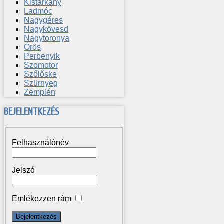
Kistárkány
Ladmóc
Nagygéres
Nagykövesd
Nagytoronya
Örös
Perbenyik
Szomotor
Szőlőske
Szürnyeg
Zemplén
BEJELENTKEZÉS
Felhasználónév
Jelszó
Emlékezzen rám