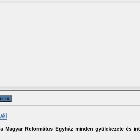
Szűrő
vél
l a Magyar Református Egyház
minden gyülekezete és in