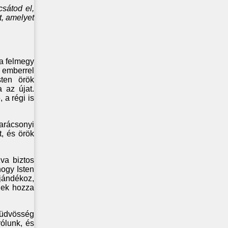
csátod el,
, amelyet
a felmegy
 emberrel
sten örök
 az újat.
 a régi is
karácsonyi
t, és örök
va biztos
hogy Isten
jándékoz,
élek hozza
 üdvösség
rólunk, és