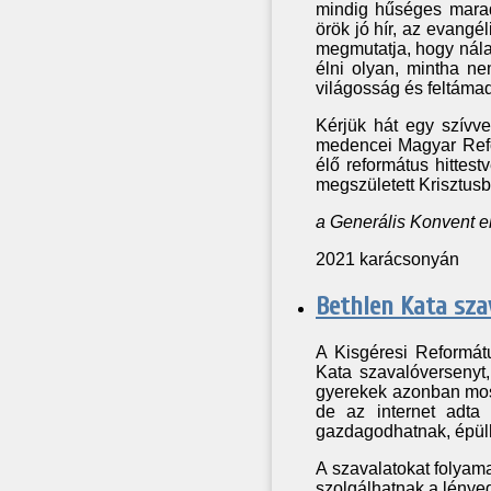
mindig hűséges marad 
örök jó hír, az evangé
megmutatja, hogy nála 
élni olyan, mintha ne
világosság és feltáma
Kérjük hát egy szívve
medencei Magyar Refo
élő református hittes
megszületett Krisztusba
a Generális Konvent 
2021 karácsonyán
Bethlen Kata sza
A Kisgéresi Reformát
Kata szavalóversenyt
gyerekek azonban most
de az internet adta 
gazdagodhatnak, épülh
A szavalatokat folyam
szolgálhatnak a lénye