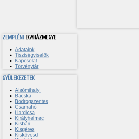
ZEMPLÉNI
EGYHÁZMEGYE
Adataink
Tisztségviselök
Kapcsolat
Törvénytár
GYÜLEKEZETEK
Alsómihalyi
Bacska
Bodrogszentes
Csarnahó
Hardicsa
Királyhelmec
Kisbári
Kisgéres
Kiskövesd