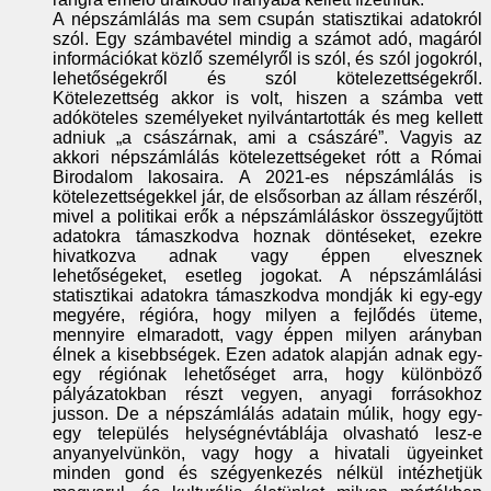
A népszámlálás ma sem csupán statisztikai adatokról
szól. Egy számbavétel mindig a számot adó, magáról
információkat közlő személyről is szól, és szól jogokról,
lehetőségekről és szól kötelezettségekről.
Kötelezettség akkor is volt, hiszen a számba vett
adóköteles személyeket nyilvántartották és meg kellett
adniuk „a császárnak, ami a császáré”. Vagyis az
akkori népszámlálás kötelezettségeket rótt a Római
Birodalom lakosaira. A 2021-es népszámlálás is
kötelezettségekkel jár, de elsősorban az állam részéről,
mivel a politikai erők a népszámláláskor összegyűjtött
adatokra támaszkodva hoznak döntéseket, ezekre
hivatkozva adnak vagy éppen elvesznek
lehetőségeket, esetleg jogokat. A népszámlálási
statisztikai adatokra támaszkodva mondják ki egy-egy
megyére, régióra, hogy milyen a fejlődés üteme,
mennyire elmaradott, vagy éppen milyen arányban
élnek a kisebbségek. Ezen adatok alapján adnak egy-
egy régiónak lehetőséget arra, hogy különböző
pályázatokban részt vegyen, anyagi forrásokhoz
jusson. De a népszámlálás adatain múlik, hogy egy-
egy település helységnévtáblája olvasható lesz-e
anyanyelvünkön, vagy hogy a hivatali ügyeinket
minden gond és szégyenkezés nélkül intézhetjük