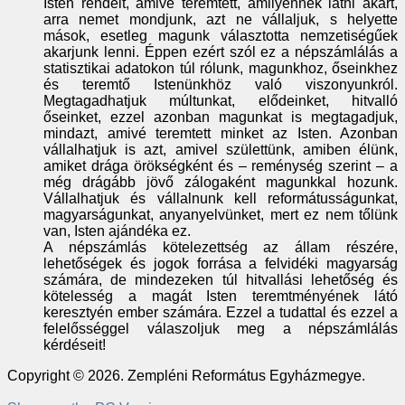
Isten rendelt, amivé teremtett, amilyennek látni akart,
arra nemet mondjunk, azt ne vállaljuk, s helyette
mások, esetleg magunk választotta nemzetiségűek
akarjunk lenni. Éppen ezért szól ez a népszámlálás a
statisztikai adatokon túl rólunk, magunkhoz, őseinkhez
és teremtő Istenünkhöz való viszonyunkról.
Megtagadhatjuk múltunkat, elődeinket, hitvalló
őseinket, ezzel azonban magunkat is megtagadjuk,
mindazt, amivé teremtett minket az Isten. Azonban
vállalhatjuk is azt, amivel születtünk, amiben élünk,
amiket drága örökségként és – reménység szerint – a
még drágább jövő zálogaként magunkkal hozunk.
Vállalhatjuk és vállalnunk kell reformátusságunkat,
magyarságunkat, anyanyelvünket, mert ez nem tőlünk
van, Isten ajándéka ez.
A népszámlás kötelezettség az állam részére,
lehetőségek és jogok forrása a felvidéki magyarság
számára, de mindezeken túl hitvallási lehetőség és
kötelesség a magát Isten teremtményének látó
keresztyén ember számára. Ezzel a tudattal és ezzel a
felelősséggel válaszoljuk meg a népszámlálás
kérdéseit!
Copyright © 2026. Zempléni Református Egyházmegye.