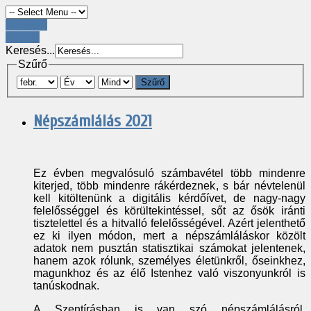
Register
LOGIN
Keresés...
Szűrő
Szűrő
Népszámlálás 2021
Ez évben megvalósuló számbavétel több mindenre
kiterjed, több mindenre rákérdeznek, s bár névtelenül
kell kitöltenünk a digitális kérdőívet, de nagy-nagy
felelősséggel és körültekintéssel, sőt az ősök iránti
tisztelettel és a hitvalló felelősségével. Azért jelenthető
ez ki ilyen módon, mert a népszámláláskor közölt
adatok nem pusztán statisztikai számokat jelentenek,
hanem azok rólunk, személyes életünkről, őseinkhez,
magunkhoz és az élő Istenhez való viszonyunkról is
tanúskodnak.
A Szentírásban is van szó népszámlálásról,