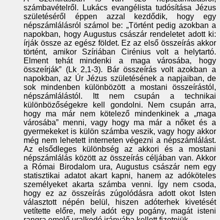
számbavételről. Lukács evangélista tudósítása Jézus
születéséről éppen azzal kezdődik, hogy egy
népszámlálásról számol be: „Történt pedig azokban a
napokban, hogy Augustus császár rendeletet adott ki:
írják össze az egész földet. Ez az első összeírás akkor
történt, amikor Szíriában Cirénius volt a helytartó.
Elment tehát mindenki a maga városába, hogy
összeírják” (Lk 2,1-3). Bár összeírás volt azokban a
napokban, az Úr Jézus születésének a napjaiban, de
sok mindenben különbözött a mostani összeírástól,
népszámlálástól. Itt nem csupán a technikai
különbözőségekre kell gondolni. Nem csupán arra,
hogy ma már nem kötelező mindenkinek a „maga
városába” menni, vagy hogy ma már a nőket és a
gyermekeket is külön számba veszik, vagy hogy akkor
még nem lehetett interneten végezni a népszámlálást.
Az elsődleges különbség az akkori és a mostani
népszámlálás között az összeírás céljában van. Akkor
a Római Birodalom ura, Augustus császár nem egy
statisztikai adatot akart kapni, hanem az adóköteles
személyeket akarta számba venni. Így nem csoda,
hogy ez az összeírás zúgolódásra adott okot Isten
választott népén belül, hiszen adóterhek kivetését
vetítette előre, mely adót egy pogány, magát isteni
rangra emelő uralkodó irányába kellett fizetniük.