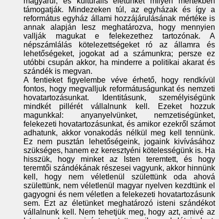
magyarul, és kulturális életünket milyen mértékben
támogatják. Mindezeken túl, az egyházak és így a
református egyház állami hozzájárulásának mértéke is
annak alapján lesz meghatározva, hogy mennyien
vallják magukat e felekezethez tartozónak. A
népszámlálás kötelezettségeket ró az államra és
lehetőségeket, jogokat ad a számunkra; persze ez
utóbbi csupán akkor, ha minderre a politikai akarat és
szándék is megvan.
A fentieket figyelembe véve érhető, hogy rendkívül
fontos, hogy megvalljuk reformátuságunkat és nemzeti
hovatartozásunkat. Identitásunk, személyiségünk
mindkét pillérét vállalnunk kell. Ezeket hozzuk
magunkkal: anyanyelvünket, nemzetiségünket,
felekezeti hovatartozásunkat, és amikor ezekről számot
adhatunk, akkor vonakodás nélkül meg kell tennünk.
Ez nem pusztán lehetőségeink, jogaink kivívásához
szükséges, hanem ez keresztyéni kötelességünk is. Ha
hisszük, hogy minket az Isten teremtett, és hogy
teremtői szándékának részesei vagyunk, akkor hinnünk
kell, hogy nem véletlenül születtünk oda ahová
születtünk, nem véletlenül magyar nyelven kezdtünk el
gagyogni és nem véletlen a felekezeti hovatartozásunk
sem. Ezt az életünket meghatározó isteni szándékot
vállalnunk kell. Nem tehetjük meg, hogy azt, amivé az