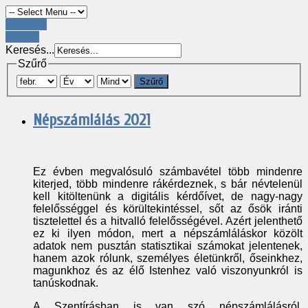
Register
LOGIN
Keresés...
Szűrő
Szűrő
Népszámlálás 2021
Ez évben megvalósuló számbavétel több mindenre
kiterjed, több mindenre rákérdeznek, s bár névtelenül
kell kitöltenünk a digitális kérdőívet, de nagy-nagy
felelősséggel és körültekintéssel, sőt az ősök iránti
tisztelettel és a hitvalló felelősségével. Azért jelenthető
ez ki ilyen módon, mert a népszámláláskor közölt
adatok nem pusztán statisztikai számokat jelentenek,
hanem azok rólunk, személyes életünkről, őseinkhez,
magunkhoz és az élő Istenhez való viszonyunkról is
tanúskodnak.
A Szentírásban is van szó népszámlálásról,