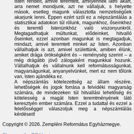
Isten rendelt, amivé teremtett, amilyennek látni akart,
arra nemet mondjunk, azt ne vállaljuk, s helyette
mások, esetleg magunk választotta nemzetiségűek
akarjunk lenni. Éppen ezért szól ez a népszámlálás a
statisztikai adatokon túl rólunk, magunkhoz, őseinkhez
és teremtő Istenünkhöz való viszonyunkról.
Megtagadhatjuk múltunkat, elődeinket, hitvalló
őseinket, ezzel azonban magunkat is megtagadjuk,
mindazt, amivé teremtett minket az Isten. Azonban
vállalhatjuk is azt, amivel születtünk, amiben élünk,
amiket drága örökségként és – reménység szerint – a
még drágább jövő zálogaként magunkkal hozunk.
Vállalhatjuk és vállalnunk kell reformátusságunkat,
magyarságunkat, anyanyelvünket, mert ez nem tőlünk
van, Isten ajándéka ez.
A népszámlás kötelezettség az állam részére,
lehetőségek és jogok forrása a felvidéki magyarság
számára, de mindezeken túl hitvallási lehetőség és
kötelesség a magát Isten teremtményének látó
keresztyén ember számára. Ezzel a tudattal és ezzel a
felelősséggel válaszoljuk meg a népszámlálás
kérdéseit!
Copyright © 2026. Zempléni Református Egyházmegye.