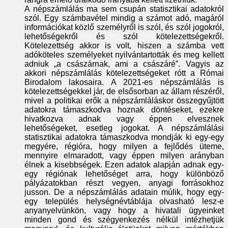
A népszámlálás ma sem csupán statisztikai adatokról
szól. Egy számbavétel mindig a számot adó, magáról
információkat közlő személyről is szól, és szól jogokról,
lehetőségekről és szól kötelezettségekről.
Kötelezettség akkor is volt, hiszen a számba vett
adóköteles személyeket nyilvántartották és meg kellett
adniuk „a császárnak, ami a császáré”. Vagyis az
akkori népszámlálás kötelezettségeket rótt a Római
Birodalom lakosaira. A 2021-es népszámlálás is
kötelezettségekkel jár, de elsősorban az állam részéről,
mivel a politikai erők a népszámláláskor összegyűjtött
adatokra támaszkodva hoznak döntéseket, ezekre
hivatkozva adnak vagy éppen elvesznek
lehetőségeket, esetleg jogokat. A népszámlálási
statisztikai adatokra támaszkodva mondják ki egy-egy
megyére, régióra, hogy milyen a fejlődés üteme,
mennyire elmaradott, vagy éppen milyen arányban
élnek a kisebbségek. Ezen adatok alapján adnak egy-
egy régiónak lehetőséget arra, hogy különböző
pályázatokban részt vegyen, anyagi forrásokhoz
jusson. De a népszámlálás adatain múlik, hogy egy-
egy település helységnévtáblája olvasható lesz-e
anyanyelvünkön, vagy hogy a hivatali ügyeinket
minden gond és szégyenkezés nélkül intézhetjük