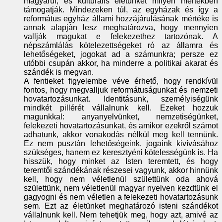
magyarul, és kulturális életünket milyen mértékben
támogatják. Mindezeken túl, az egyházak és így a
református egyház állami hozzájárulásának mértéke is
annak alapján lesz meghatározva, hogy mennyien
vallják magukat e felekezethez tartozónak. A
népszámlálás kötelezettségeket ró az államra és
lehetőségeket, jogokat ad a számunkra; persze ez
utóbbi csupán akkor, ha minderre a politikai akarat és
szándék is megvan.
A fentieket figyelembe véve érhető, hogy rendkívül
fontos, hogy megvalljuk reformátuságunkat és nemzeti
hovatartozásunkat. Identitásunk, személyiségünk
mindkét pillérét vállalnunk kell. Ezeket hozzuk
magunkkal: anyanyelvünket, nemzetiségünket,
felekezeti hovatartozásunkat, és amikor ezekről számot
adhatunk, akkor vonakodás nélkül meg kell tennünk.
Ez nem pusztán lehetőségeink, jogaink kivívásához
szükséges, hanem ez keresztyéni kötelességünk is. Ha
hisszük, hogy minket az Isten teremtett, és hogy
teremtői szándékának részesei vagyunk, akkor hinnünk
kell, hogy nem véletlenül születtünk oda ahová
születtünk, nem véletlenül magyar nyelven kezdtünk el
gagyogni és nem véletlen a felekezeti hovatartozásunk
sem. Ezt az életünket meghatározó isteni szándékot
vállalnunk kell. Nem tehetjük meg, hogy azt, amivé az