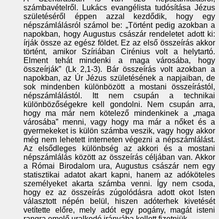
számbavételről. Lukács evangélista tudósítása Jézus
születéséről éppen azzal kezdődik, hogy egy
népszámlálásról számol be: „Történt pedig azokban a
napokban, hogy Augustus császár rendeletet adott ki:
írják össze az egész földet. Ez az első összeírás akkor
történt, amikor Szíriában Cirénius volt a helytartó.
Elment tehát mindenki a maga városába, hogy
összeírják” (Lk 2,1-3). Bár összeírás volt azokban a
napokban, az Úr Jézus születésének a napjaiban, de
sok mindenben különbözött a mostani összeírástól,
népszámlálástól. Itt nem csupán a technikai
különbözőségekre kell gondolni. Nem csupán arra,
hogy ma már nem kötelező mindenkinek a „maga
városába” menni, vagy hogy ma már a nőket és a
gyermekeket is külön számba veszik, vagy hogy akkor
még nem lehetett interneten végezni a népszámlálást.
Az elsődleges különbség az akkori és a mostani
népszámlálás között az összeírás céljában van. Akkor
a Római Birodalom ura, Augustus császár nem egy
statisztikai adatot akart kapni, hanem az adóköteles
személyeket akarta számba venni. Így nem csoda,
hogy ez az összeírás zúgolódásra adott okot Isten
választott népén belül, hiszen adóterhek kivetését
vetítette előre, mely adót egy pogány, magát isteni
rangra emelő uralkodó irányába kellett fizetniük.