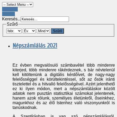
Register
LOGIN
Keresés...
Szűrő
Szűrő
Népszámlálás 2021
Ez évben megvalósuló számbavétel több mindenre
kiterjed, több mindenre rákérdeznek, s bár névtelenül
kell kitöltenünk a digitális kérdőívet, de nagy-nagy
felelősséggel és körültekintéssel, sőt az ősök iránti
tisztelettel és a hitvalló felelősségével. Azért jelenthető
ez ki ilyen módon, mert a népszámláláskor közölt
adatok nem pusztán statisztikai számokat jelentenek,
hanem azok rólunk, személyes életünkről, őseinkhez,
magunkhoz és az élő Istenhez való viszonyunkról is
tanúskodnak.
A Szentírásban is van szó népszámlálásról,