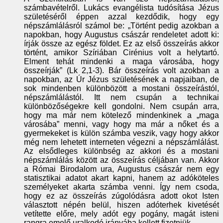
számbavételről. Lukács evangélista tudósítása Jézus
születéséről éppen azzal kezdődik, hogy egy
népszámlálásról számol be: „Történt pedig azokban a
napokban, hogy Augustus császár rendeletet adott ki:
írják össze az egész földet. Ez az első összeírás akkor
történt, amikor Szíriában Cirénius volt a helytartó.
Elment tehát mindenki a maga városába, hogy
összeírják” (Lk 2,1-3). Bár összeírás volt azokban a
napokban, az Úr Jézus születésének a napjaiban, de
sok mindenben különbözött a mostani összeírástól,
népszámlálástól. Itt nem csupán a technikai
különbözőségekre kell gondolni. Nem csupán arra,
hogy ma már nem kötelező mindenkinek a „maga
városába” menni, vagy hogy ma már a nőket és a
gyermekeket is külön számba veszik, vagy hogy akkor
még nem lehetett interneten végezni a népszámlálást.
Az elsődleges különbség az akkori és a mostani
népszámlálás között az összeírás céljában van. Akkor
a Római Birodalom ura, Augustus császár nem egy
statisztikai adatot akart kapni, hanem az adóköteles
személyeket akarta számba venni. Így nem csoda,
hogy ez az összeírás zúgolódásra adott okot Isten
választott népén belül, hiszen adóterhek kivetését
vetítette előre, mely adót egy pogány, magát isteni
rangra emelő uralkodó irányába kellett fizetniük.