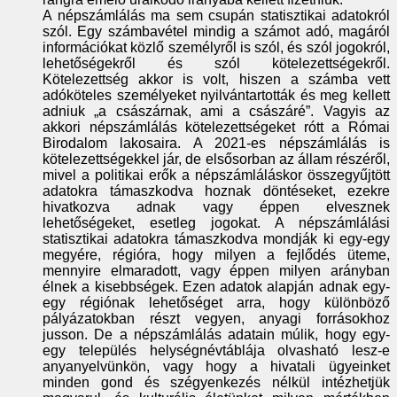
A népszámlálás ma sem csupán statisztikai adatokról
szól. Egy számbavétel mindig a számot adó, magáról
információkat közlő személyről is szól, és szól jogokról,
lehetőségekről és szól kötelezettségekről.
Kötelezettség akkor is volt, hiszen a számba vett
adóköteles személyeket nyilvántartották és meg kellett
adniuk „a császárnak, ami a császáré”. Vagyis az
akkori népszámlálás kötelezettségeket rótt a Római
Birodalom lakosaira. A 2021-es népszámlálás is
kötelezettségekkel jár, de elsősorban az állam részéről,
mivel a politikai erők a népszámláláskor összegyűjtött
adatokra támaszkodva hoznak döntéseket, ezekre
hivatkozva adnak vagy éppen elvesznek
lehetőségeket, esetleg jogokat. A népszámlálási
statisztikai adatokra támaszkodva mondják ki egy-egy
megyére, régióra, hogy milyen a fejlődés üteme,
mennyire elmaradott, vagy éppen milyen arányban
élnek a kisebbségek. Ezen adatok alapján adnak egy-
egy régiónak lehetőséget arra, hogy különböző
pályázatokban részt vegyen, anyagi forrásokhoz
jusson. De a népszámlálás adatain múlik, hogy egy-
egy település helységnévtáblája olvasható lesz-e
anyanyelvünkön, vagy hogy a hivatali ügyeinket
minden gond és szégyenkezés nélkül intézhetjük