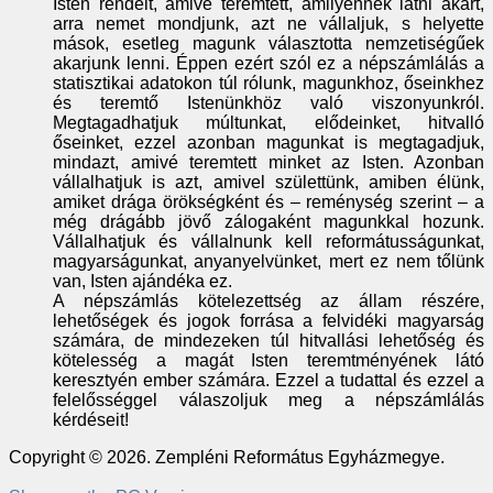
Isten rendelt, amivé teremtett, amilyennek látni akart,
arra nemet mondjunk, azt ne vállaljuk, s helyette
mások, esetleg magunk választotta nemzetiségűek
akarjunk lenni. Éppen ezért szól ez a népszámlálás a
statisztikai adatokon túl rólunk, magunkhoz, őseinkhez
és teremtő Istenünkhöz való viszonyunkról.
Megtagadhatjuk múltunkat, elődeinket, hitvalló
őseinket, ezzel azonban magunkat is megtagadjuk,
mindazt, amivé teremtett minket az Isten. Azonban
vállalhatjuk is azt, amivel születtünk, amiben élünk,
amiket drága örökségként és – reménység szerint – a
még drágább jövő zálogaként magunkkal hozunk.
Vállalhatjuk és vállalnunk kell reformátusságunkat,
magyarságunkat, anyanyelvünket, mert ez nem tőlünk
van, Isten ajándéka ez.
A népszámlás kötelezettség az állam részére,
lehetőségek és jogok forrása a felvidéki magyarság
számára, de mindezeken túl hitvallási lehetőség és
kötelesség a magát Isten teremtményének látó
keresztyén ember számára. Ezzel a tudattal és ezzel a
felelősséggel válaszoljuk meg a népszámlálás
kérdéseit!
Copyright © 2026. Zempléni Református Egyházmegye.