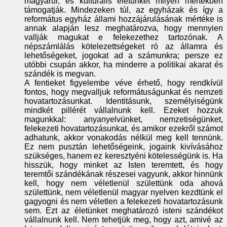
magyarul, és kulturális életünket milyen mértékben
támogatják. Mindezeken túl, az egyházak és így a
református egyház állami hozzájárulásának mértéke is
annak alapján lesz meghatározva, hogy mennyien
vallják magukat e felekezethez tartozónak. A
népszámlálás kötelezettségeket ró az államra és
lehetőségeket, jogokat ad a számunkra; persze ez
utóbbi csupán akkor, ha minderre a politikai akarat és
szándék is megvan.
A fentieket figyelembe véve érhető, hogy rendkívül
fontos, hogy megvalljuk reformátuságunkat és nemzeti
hovatartozásunkat. Identitásunk, személyiségünk
mindkét pillérét vállalnunk kell. Ezeket hozzuk
magunkkal: anyanyelvünket, nemzetiségünket,
felekezeti hovatartozásunkat, és amikor ezekről számot
adhatunk, akkor vonakodás nélkül meg kell tennünk.
Ez nem pusztán lehetőségeink, jogaink kivívásához
szükséges, hanem ez keresztyéni kötelességünk is. Ha
hisszük, hogy minket az Isten teremtett, és hogy
teremtői szándékának részesei vagyunk, akkor hinnünk
kell, hogy nem véletlenül születtünk oda ahová
születtünk, nem véletlenül magyar nyelven kezdtünk el
gagyogni és nem véletlen a felekezeti hovatartozásunk
sem. Ezt az életünket meghatározó isteni szándékot
vállalnunk kell. Nem tehetjük meg, hogy azt, amivé az