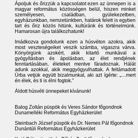
Ápoljuk és őrizzük a kapcsolatot ezen az ünnepen is a
magyar református közösségen belül, hiszen minket
személyesen, családban, gyülekezetben,
egyházunkban, nemzetünkben, határok felett is egyben
tart és őriz közös hitünk, kultúránk és történelmünk.
Hamarosan újra találkozhatunk!
Imádkozva gondolunk ezen a húsvéton azokra, akik
most veszteségeiket veszik számba, vigaszra várva.
Könyörgünk azokért, akik kitartó munkával a
gyógyításban és ápolásban, az élet rendjének
fenntartásában, életeket mentve fáradoznak. Hálát
adunk azokkal, akik meggyógyulhattak. A feltámadott
Úrba vetjük együtt bizalmunkat, aki azt ígérte: „…mert
én élek, és ti is élni fogtok.”
Áldott húsvéti ünnepeket kívánunk!
Balog Zoltán püspök és Veres Sándor főgondnok
Dunamelléki Református Egyházkerület
Steinbach József püspök és Dr. Nemes Pál főgondnok
Dunántúli Református Egyházkerület