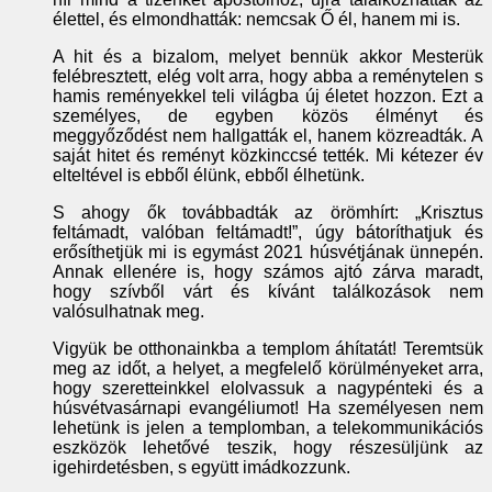
élettel, és elmondhatták: nemcsak Ő él, hanem mi is.
A hit és a bizalom, melyet bennük akkor Mesterük
felébresztett, elég volt arra, hogy abba a reménytelen s
hamis reményekkel teli világba új életet hozzon. Ezt a
személyes, de egyben közös élményt és
meggyőződést nem hallgatták el, hanem közreadták. A
saját hitet és reményt közkinccsé tették. Mi kétezer év
elteltével is ebből élünk, ebből élhetünk.
S ahogy ők továbbadták az örömhírt: „Krisztus
feltámadt, valóban feltámadt!”, úgy bátoríthatjuk és
erősíthetjük mi is egymást 2021 húsvétjának ünnepén.
Annak ellenére is, hogy számos ajtó zárva maradt,
hogy szívből várt és kívánt találkozások nem
valósulhatnak meg.
Vigyük be otthonainkba a templom áhítatát! Teremtsük
meg az időt, a helyet, a megfelelő körülményeket arra,
hogy szeretteinkkel elolvassuk a nagypénteki és a
húsvétvasárnapi evangéliumot! Ha személyesen nem
lehetünk is jelen a templomban, a telekommunikációs
eszközök lehetővé teszik, hogy részesüljünk az
igehirdetésben, s együtt imádkozzunk.