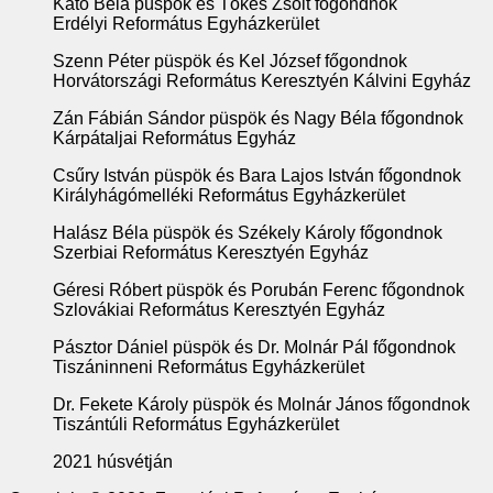
Kató Béla püspök és Tőkés Zsolt főgondnok
Erdélyi Református Egyházkerület
Szenn Péter püspök és Kel József főgondnok
Horvátországi Református Keresztyén Kálvini Egyház
Zán Fábián Sándor püspök és Nagy Béla főgondnok
Kárpátaljai Református Egyház
Csűry István püspök és Bara Lajos István főgondnok
Királyhágómelléki Református Egyházkerület
Halász Béla püspök és Székely Károly főgondnok
Szerbiai Református Keresztyén Egyház
Géresi Róbert püspök és Porubán Ferenc főgondnok
Szlovákiai Református Keresztyén Egyház
Pásztor Dániel püspök és Dr. Molnár Pál főgondnok
Tiszáninneni Református Egyházkerület
Dr. Fekete Károly püspök és Molnár János főgondnok
Tiszántúli Református Egyházkerület
2021 húsvétján