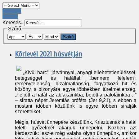
Register
LOGIN
Keresés...
Szűrő
Szűrő
Körlevél 2021 húsvétján
„Kívül harc”: járvánnyal, anyagi ellehetetlenüléssel,
betegséggel és halállal; „bennem félelem”:
reménytelenség, bizalmatlanság, fogyatkozó hit és
közöny, s bizonyára egyre többekben türelmetlenség.
„Feljött a halál az ablakainkba, bejött a palotáinkba…”
– siratta népét Jeremiás próféta (Jer 9,21), s ebben a
mostani időben közülünk is egyre többen siratják
szeretteiket.
Mégis, húsvét ünnepére készülünk, Krisztusnak a halál
feletti győzelmét akarjuk ünnepelni. Közben azt
kérdezzük: lesz-e még valaha olyan ünnepünk, amikor
félre tudjuk tenni gondjainkat, nehézségeinket, a világ