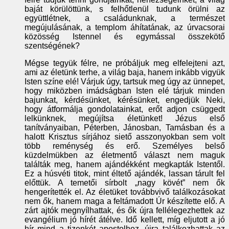
baját körülöttünk, s felhőtlenül tudunk örülni az
együttlétnek, a családunknak, a természet
megújulásának, a templom áhítatának, az úrvacsorai
közösség Istennel és egymással összekötő
szentségének?
Mégse tegyük félre, ne próbáljuk meg elfelejteni azt,
ami az életünk terhe, a világ baja, hanem inkább vigyük
Isten színe elé! Várjuk úgy, tartsuk meg úgy az ünnepet,
hogy miközben imádságban Isten elé tárjuk minden
bajunkat, kérdésünket, kérésünket, engedjük Neki,
hogy átformálja gondolatainkat, erőt adjon csüggedt
lelkünknek, megújítsa életünket! Jézus első
tanítványaiban, Péterben, Jánosban, Tamásban és a
halott Krisztus sírjához siető asszonyokban sem volt
több reménység és erő. Személyes belső
küzdelmükben az életmentő választ nem maguk
találták meg, hanem ajándékként megkapták Istentől.
Ez a húsvéti titok, mint éltető ajándék, lassan tárult fel
előttük. A temetői sírbolt „nagy kövét” nem ők
hengerítették el. Az életüket továbbvivő találkozásokat
nem ők, hanem maga a feltámadott Úr készítette elő. A
zárt ajtók megnyílhattak, és ők újra fellélegezhettek az
evangélium jó hírét átélve. Idő kellett, míg eljutott a jó
hír mind a tizenkét apostolhoz, újra találkozhattak az