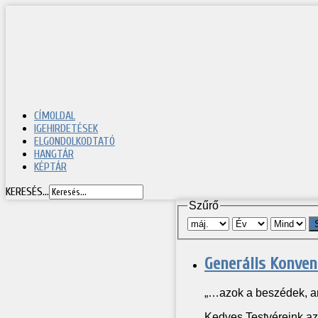
CÍMOLDAL
IGEHIRDETÉSEK
ELGONDOLKODTATÓ
HANGTÁR
KÉPTÁR
KERESÉS...
Szűrő
Generális Konven
„…azok a beszédek, am
Kedves Testvéreink az