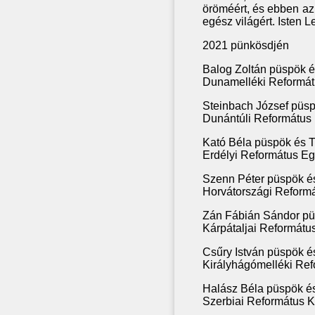
öröméért, és ebben a
egész világért. Isten L
2021 pünkösdjén
Balog Zoltán püspök 
Dunamelléki Reformát
Steinbach József püs
Dunántúli Református
Kató Béla püspök és 
Erdélyi Református Eg
Szenn Péter püspök é
Horvátországi Reformá
Zán Fábián Sándor pü
Kárpátaljai Reformát
Csűry István püspök é
Királyhágómelléki Ref
Halász Béla püspök é
Szerbiai Református 