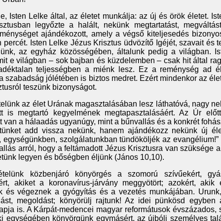
 Isten Lelke által, az életet munkálja: az új és örök életet. Ist
isztusban legyőzte a halált, nekünk megtartatást, megváltás
eménységet ajándékozott, amely a végső kiteljesedés bizony
percét. Isten Lelke Jézus Krisztus üdvözítő Igéjét, szavait és tet
ünk, az egyház közösségében, általunk pedig a világban. Is
mit e világban – sok bajban és küzdelemben – csak hit által r
déktalan teljességben a miénk lesz. Ez a reménység ad é
, a szabadság jólétében is biztos medret. Ezért mindenkor az élet
ztusról teszünk bizonyságot.
elünk az élet Urának magasztalásában lesz láthatóvá, nagy n
tt is megtartó kegyelmének megtapasztalásáért. Az Úr előtt
 van a hálaadás ugyanúgy, mint a bűnvallás és a konkrét fohás
etünket add vissza nekünk, hanem ajándékozz nekünk új éle
, egységünkben, szolgálatunkban tündököljék az evangélium!”
allás arról, hogy a feltámadott Jézus Krisztusra van szüksége a
letünk legyen és bőségben éljünk (János 10,10).
ételünk közbenjáró könyörgés a szomorú szívűekért, gyás
rt, akiket a koronavírus-járvány meggyötört; azokért, akik e
ek és végeznek a gyógyítás és a vezetés munkájában. Urunk, 
ulást, megoldást; könyörülj rajtunk! Az idei pünkösd egyben
pja is. A Kárpát-medencei magyar reformátusok évszázados,
lelki egységében könyörgünk egymásért, az újbóli személyes ta