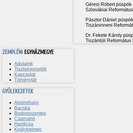
Géresi Róbert püspök
Szlovákiai Reformátu
Pásztor Dániel püspök
Tiszáninneni Reformá
Dr. Fekete Károly püs
Tiszántúli Református
ZEMPLÉNI
EGYHÁZMEGYE
Adataink
Tisztségviselök
Kapcsolat
Törvénytár
GYÜLEKEZETEK
Alsómihalyi
Bacska
Bodrogszentes
Csarnahó
Hardicsa
Királyhelmec