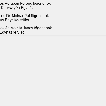
 és Porubán Ferenc főgondnok
s Keresztyén Egyház
 és Dr. Molnár Pál főgondnok
tus Egyházkerület
pök és Molnár János főgondnok
 Egyházkerület