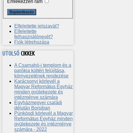
Emlékezzen rám
Elfelejtette jelszavát?
Elfelejtette
felhasználónevét?
Fiók létrehozása
UTOLSÓ
CIKKEK
A Csarnahó-i templom és a
parókia kültéri felújítása,
környezetének rendezése
Karácsonyi körlevél a
Magyar Református Egyház
minden gyülekezete és
intézménye számára
Egyházmegyei családi
délután Borsiban
Pünkösdi körlevél a Magyar
Református Egyház minden
gyülekezete és intézménye
számára - 2022