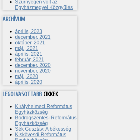
Szürnyegen volt az
Egyházmegyei Közgyűlés
ARCHÍVUM
április, 2023
december, 2021
október, 2021
máj., 2021
április, 2021
február, 2021
december, 2020
november, 2020
máj., 2020
április, 2020
LEGOLVASOTTABB
CIKKEK
Királyhelmeci Református
Egyházközség
Bodrogszentesi Református
Egyházközség
Sék Gusztáv: A békesség
Kiskövesdi Református