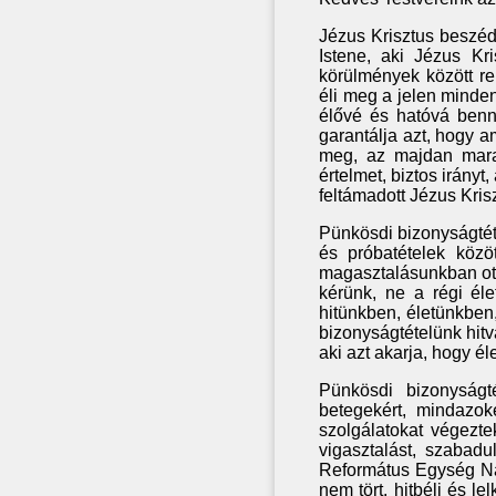
Jézus Krisztus beszéde,
Istene, aki Jézus Kr
körülmények között r
éli meg a jelen minden 
élővé és hatóvá benn
garantálja azt, hogy a
meg, az majdan mara
értelmet, biztos irányt
feltámadott Jézus Kris
Pünkösdi bizonyságtét
és próbatételek közö
magasztalásunkban ott
kérünk, ne a régi él
hitünkben, életünkben
bizonyságtételünk hitv
aki azt akarja, hogy é
Pünkösdi bizonyságt
betegekért, mindazoké
szolgálatokat végezt
vigasztalást, szabad
Református Egység Na
nem tört, hitbéli és 