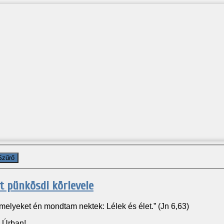
Szűrő
t pünkösdi körlevele
elyeket én mondtam nektek: Lélek és élet.” (Jn 6,63)
 Úrban!