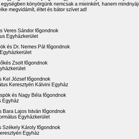
z egységben könyörgünk nemcsak a mieinkért, hanem mindnyáju
elke megvidámít, éltet és bátor szívet ad!
és Veres Sándor főgondnok
us Egyházkerület
pök és Dr. Nemes Pál főgondnok
 Egyházkerület
Tőkés Zsolt főgondnok
yházkerület
s Kel József főgondnok
tus Keresztyén Kálvini Egyház
spök és Nagy Béla főgondnok
us Egyház
s Bara Lajos István főgondnok
ormátus Egyházkerület
s Székely Károly főgondnok
Keresztyén Egyház