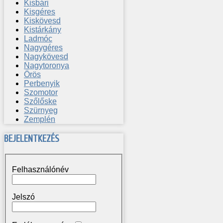
Kisbári
Kisgéres
Kiskövesd
Kistárkány
Ladmóc
Nagygéres
Nagykövesd
Nagytoronya
Örös
Perbenyik
Szomotor
Szőlőske
Szürnyeg
Zemplén
BEJELENTKEZÉS
Felhasználónév
Jelszó