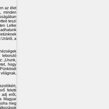
en az élet
t, minden
osságában
teit teszi
ten Lelke
agadhatunk
letünknek
 Uráról, a
ehézségek
 leboruló
z: „Urunk,
tet, hogy
 Pünkösdi
 világnak,
zolókért,
rő feletti
adj erőt,
 a Magyar
 soha meg
lálkozások