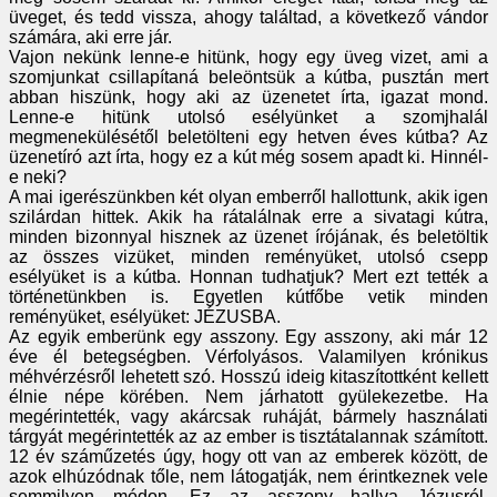
üveget, és tedd vissza, ahogy találtad, a következő vándor
számára, aki erre jár.
Vajon nekünk lenne-e hitünk, hogy egy üveg vizet, ami a
szomjunkat csillapítaná beleöntsük a kútba, pusztán mert
abban hiszünk, hogy aki az üzenetet írta, igazat mond.
Lenne-e hitünk utolsó esélyünket a szomjhalál
megmenekülésétől beletölteni egy hetven éves kútba? Az
üzenetíró azt írta, hogy ez a kút még sosem apadt ki. Hinnél-
e neki?
A mai igerészünkben két olyan emberről hallottunk, akik igen
szilárdan hittek. Akik ha rátalálnak erre a sivatagi kútra,
minden bizonnyal hisznek az üzenet írójának, és beletöltik
az összes vizüket, minden reményüket, utolsó csepp
esélyüket is a kútba. Honnan tudhatjuk? Mert ezt tették a
történetünkben is. Egyetlen kútfőbe vetik minden
reményüket, esélyüket: JÉZUSBA.
Az egyik emberünk egy asszony. Egy asszony, aki már 12
éve él betegségben. Vérfolyásos. Valamilyen krónikus
méhvérzésről lehetett szó. Hosszú ideig kitaszítottként kellett
élnie népe körében. Nem járhatott gyülekezetbe. Ha
megérintették, vagy akárcsak ruháját, bármely használati
tárgyát megérintették az az ember is tisztátalannak számított.
12 év száműzetés úgy, hogy ott van az emberek között, de
azok elhúzódnak tőle, nem látogatják, nem érintkeznek vele
semmilyen módon. Ez az asszony hallva Jézusról,