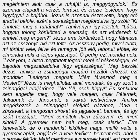
megérintem akár csak a ruháját is, meggyógyulok." És
azonnal elapadt a vérzés forrása, és érezte testében, hogy
kigyógyul a bajából. Jézus is azonnal észrevette, hogy erő
áradt ki belőle, ezért a sokaságban megfordulva így szólt: "Ki
érintette meg a ruhámat?" Tanítványai így feleltek: "Látod,
hogyan tolong körülötted a sokaság, és azt kérdezed: ki
érintett meg engem?" Jézus erre körülnézett, hogy láthassa
azt az asszonyt, aki ezt tette. Az asszony pedig, mivel tudta,
mi történt vele, félve és remegve jött elő; leborult előtte, és
elmondta neki a teljes igazságot. Ő pedig ezt mondta neki:
"Leányom, a hited megtartott téged: menj el békességgel, és
bajodtól megszabadulva légy egészséges." Még beszélt
Jézus, amikor a zsinagógai elöljáró házától érkezők ezt
mondták: "Leányod meghalt. Miért fárasztod még a
Mestert?"Jézus is meghallotta, amit mondtak, és így szólt a
zsinagógai elöljáróhoz: "Ne félj, csak higgy!" És senkinek
sem engedte meg, hogy vele menjen, csak Péternek,
Jakabnak és Jánosnak, a Jakab testvérének. Amikor
megérkeztek a zsinagógai elöljáró házához, látva a
zűrzavart, a hangosan sírókat és jajgatókat, bement, és így
szólt hozzájuk: "Miért csináltok ilyen zűrzavart, és miért
sírtok? A gyermek nem halt meg, csak alszik." Erre
kinevették; de ő mindenkit kiküldve maga mellé vette a
gyermek apját, anyját és a vele levőket, bement oda, ahol a
gyermek feküdt. Majd megfogva a gyermek kezét, ezt mondta