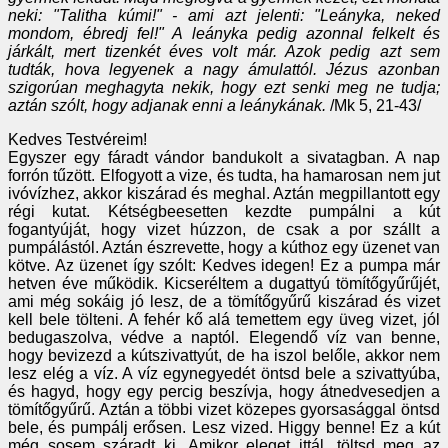
neki: "Talitha kúmi!" - ami azt jelenti: "Leányka, neked
mondom, ébredj fel!" A leányka pedig azonnal felkelt és
járkált, mert tizenkét éves volt már. Azok pedig azt sem
tudták, hova legyenek a nagy ámulattól. Jézus azonban
szigorúan meghagyta nekik, hogy ezt senki meg ne tudja;
aztán szólt, hogy adjanak enni a leánykának.
/Mk 5, 21-43/
Kedves Testvéreim!
Egyszer egy fáradt vándor bandukolt a sivatagban. A nap
forrón tűzött. Elfogyott a vize, és tudta, ha hamarosan nem jut
ivóvízhez, akkor kiszárad és meghal. Aztán megpillantott egy
régi kutat. Kétségbeesetten kezdte pumpálni a kút
fogantyúját, hogy vizet húzzon, de csak a por szállt a
pumpálástól. Aztán észrevette, hogy a kúthoz egy üzenet van
kötve. Az üzenet így szólt: Kedves idegen! Ez a pumpa már
hetven éve működik. Kicseréltem a dugattyú tömítőgyűrűjét,
ami még sokáig jó lesz, de a tömítőgyűrű kiszárad és vizet
kell bele tölteni. A fehér kő alá temettem egy üveg vizet, jól
bedugaszolva, védve a naptól. Elegendő víz van benne,
hogy bevizezd a kútszivattyút, de ha iszol belőle, akkor nem
lesz elég a víz. A víz egynegyedét öntsd bele a szivattyúba,
és hagyd, hogy egy percig beszívja, hogy átnedvesedjen a
tömítőgyűrű. Aztán a többi vizet közepes gyorsasággal öntsd
bele, és pumpálj erősen. Lesz vized. Higgy benne! Ez a kút
még sosem száradt ki. Amikor eleget ittál, töltsd meg az