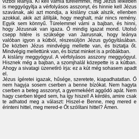
vízből leánya. Ki kell várnia türelemmel, míg Jézus lelkében
is meggyógyítja a vérfolyásos asszonyt, és hinnie kell Jézus
szavának, aki azt mondja, a kislány csak alszik, ellenben
azokkal, akik azt állítják, hogy meghalt, már nincs remény.
Egyik sem könnyű. Türelemmel várni a bajban, és hinni,
hogy Jézusnak van igaza. Ő mindig igazat mond. Utolsó
csepp hitére is szüksége van Jairusnak, hogy leánya
valóban igyon a kútból, részesüljön Jézus gyógyításában.
De közben Jézus mindvégig mellette van, és biztatja őt.
Mindvégig mellettünk van, és biztat minket is a próbákban.
A kislány meggyógyul. A vérfolyásos asszony meggyógyul.
Hisznek még a bajban, a szomjhalál közepette is a kútban.
Ahogy a sivatagi üzenetíró írja: ez a kút még sohasem apadt
el.
Jézus ígéretei igazak, hűsége, szeretete, kiapadhatatlan. Ő
nem hagyja sosem cserben a benne bízókat. Nem hagyta
cserben a beteg asszonyt, a gyermekéért aggódó apát. Nem
hagy cserben téged sem, ha így hiszel! A kérdés, amire csak
te adhatod meg a választ: Hiszel-e Benne, meg mered e
érinteni hittel, meg mered-e Őt szólítani hittel? Ámen.