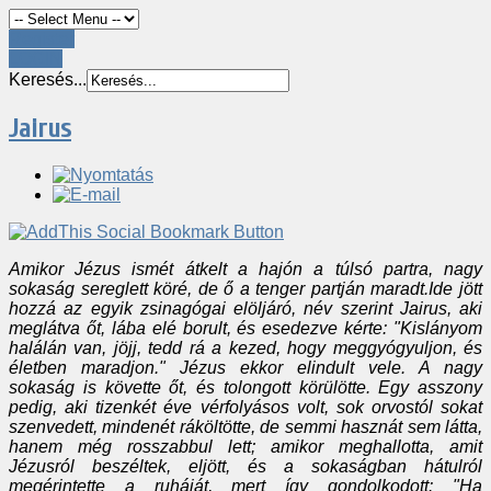
Register
LOGIN
Keresés...
Jairus
Amikor Jézus ismét átkelt a hajón a túlsó partra, nagy
sokaság sereglett köré, de ő a tenger partján maradt.Ide jött
hozzá az egyik zsinagógai elöljáró, név szerint Jairus, aki
meglátva őt, lába elé borult, és esedezve kérte: "Kislányom
halálán van, jöjj, tedd rá a kezed, hogy meggyógyuljon, és
életben maradjon." Jézus ekkor elindult vele. A nagy
sokaság is követte őt, és tolongott körülötte. Egy asszony
pedig, aki tizenkét éve vérfolyásos volt, sok orvostól sokat
szenvedett, mindenét ráköltötte, de semmi hasznát sem látta,
hanem még rosszabbul lett; amikor meghallotta, amit
Jézusról beszéltek, eljött, és a sokaságban hátulról
megérintette a ruháját, mert így gondolkodott: "Ha