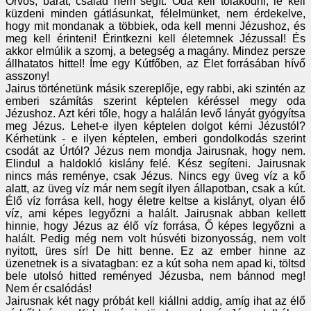
Orvos, barát, család nem segít. Oda kell tolakodni, le kell
küzdeni minden gátlásunkat, félelmünket, nem érdekelve,
hogy mit mondanak a többiek, oda kell menni Jézushoz, és
meg kell érinteni! Érintkezni kell életemnek Jézussal! És
akkor elmúlik a szomj, a betegség a magány. Mindez persze
állhatatos hittel! Íme egy Kútfőben, az Élet forrásában hívő
asszony!
Jairus történetünk másik szereplője, egy rabbi, aki szintén az
emberi számítás szerint képtelen kéréssel megy oda
Jézushoz. Azt kéri tőle, hogy a halálán levő lányát gyógyítsa
meg Jézus. Lehet-e ilyen képtelen dolgot kérni Jézustól?
Kérhetünk - e ilyen képtelen, emberi gondolkodás szerint
csodát az Úrtól? Jézus nem mondja Jairusnak, hogy nem.
Elindul a haldokló kislány felé. Kész segíteni. Jairusnak
nincs más reménye, csak Jézus. Nincs egy üveg víz a kő
alatt, az üveg víz már nem segít ilyen állapotban, csak a kút.
Élő víz forrása kell, hogy életre keltse a kislányt, olyan élő
víz, ami képes legyőzni a halált. Jairusnak abban kellett
hinnie, hogy Jézus az élő víz forrása, Ő képes legyőzni a
halált. Pedig még nem volt húsvéti bizonyosság, nem volt
nyitott, üres sír! De hitt benne. Ez az ember hinne az
üzenetnek is a sivatagban: ez a kút soha nem apad ki, töltsd
bele utolsó hitted reményed Jézusba, nem bánnod meg!
Nem ér csalódás!
Jairusnak két nagy próbát kell kiállni addig, amíg ihat az élő