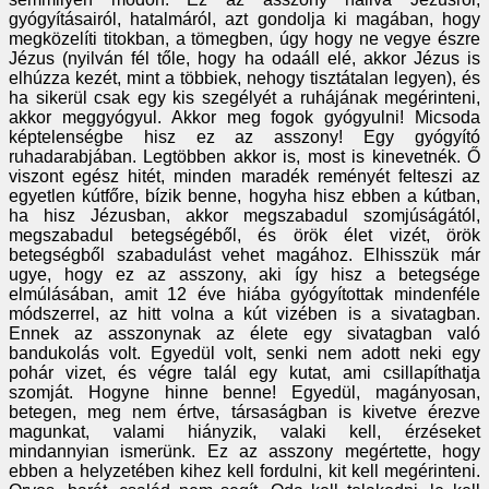
gyógyításairól, hatalmáról, azt gondolja ki magában, hogy
megközelíti titokban, a tömegben, úgy hogy ne vegye észre
Jézus (nyilván fél tőle, hogy ha odaáll elé, akkor Jézus is
elhúzza kezét, mint a többiek, nehogy tisztátalan legyen), és
ha sikerül csak egy kis szegélyét a ruhájának megérinteni,
akkor meggyógyul. Akkor meg fogok gyógyulni! Micsoda
képtelenségbe hisz ez az asszony! Egy gyógyító
ruhadarabjában. Legtöbben akkor is, most is kinevetnék. Ő
viszont egész hitét, minden maradék reményét felteszi az
egyetlen kútfőre, bízik benne, hogyha hisz ebben a kútban,
ha hisz Jézusban, akkor megszabadul szomjúságától,
megszabadul betegségéből, és örök élet vizét, örök
betegségből szabadulást vehet magához. Elhisszük már
ugye, hogy ez az asszony, aki így hisz a betegsége
elmúlásában, amit 12 éve hiába gyógyítottak mindenféle
módszerrel, az hitt volna a kút vizében is a sivatagban.
Ennek az asszonynak az élete egy sivatagban való
bandukolás volt. Egyedül volt, senki nem adott neki egy
pohár vizet, és végre talál egy kutat, ami csillapíthatja
szomját. Hogyne hinne benne! Egyedül, magányosan,
betegen, meg nem értve, társaságban is kivetve érezve
magunkat, valami hiányzik, valaki kell, érzéseket
mindannyian ismerünk. Ez az asszony megértette, hogy
ebben a helyzetében kihez kell fordulni, kit kell megérinteni.