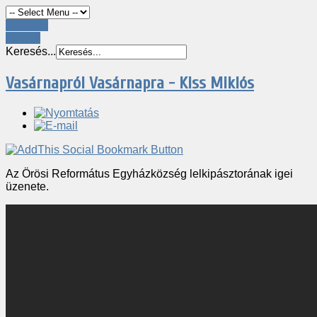
Register
LOGIN
Keresés...
Vasárnapról Vasárnapra - Kiss Miklós
Az Örösi Református Egyházközség lelkipásztorának igei
üzenete.