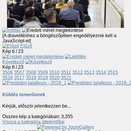
[A diavetítéshez a böngészőjében engedélyeznie kell a
JavaScript-et]
Előző
Kép 6 / 23
Következő
Kép 8 / 23
3506
3507
3508
3509
3510
3511
3512
3513
3514
3515
3516
3517
3518
3519
3520
3521
Küldés ismerősnek
Kérjük, először jelentkezzen be...
Összes kép a kategóriában: 3,355
Vissza a kategória áttekintőbe