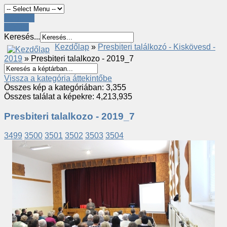
Register
LOGIN
Keresés...
Kezdőlap
»
Presbiteri találkozó - Kiskövesd -
2019
» Presbiteri talalkozo - 2019_7
Vissza a kategória áttekintőbe
Összes kép a kategóriában: 3,355
Összes találat a képekre: 4,213,935
Presbiteri talalkozo - 2019_7
3499
3500
3501
3502
3503
3504