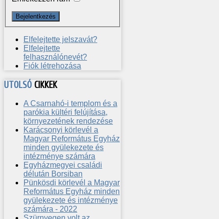
Elfelejtette jelszavát?
Elfelejtette
felhasználónevét?
Fiók létrehozása
UTOLSÓ
CIKKEK
A Csarnahó-i templom és a
parókia kültéri felújítása,
környezetének rendezése
Karácsonyi körlevél a
Magyar Református Egyház
minden gyülekezete és
intézménye számára
Egyházmegyei családi
délután Borsiban
Pünkösdi körlevél a Magyar
Református Egyház minden
gyülekezete és intézménye
számára - 2022
Szürnyegen volt az