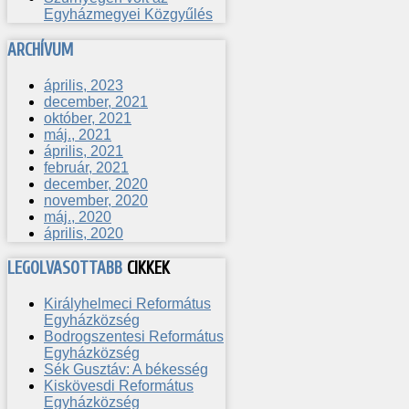
Egyházmegyei Közgyűlés
ARCHÍVUM
április, 2023
december, 2021
október, 2021
máj., 2021
április, 2021
február, 2021
december, 2020
november, 2020
máj., 2020
április, 2020
LEGOLVASOTTABB
CIKKEK
Királyhelmeci Református
Egyházközség
Bodrogszentesi Református
Egyházközség
Sék Gusztáv: A békesség
Kiskövesdi Református
Egyházközség