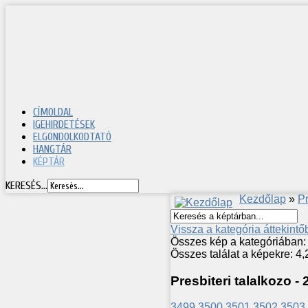
CÍMOLDAL
IGEHIRDETÉSEK
ELGONDOLKODTATÓ
HANGTÁR
KÉPTÁR
KERESÉS...
Kezdőlap
»
Pr
Vissza a kategória áttekintő
Összes kép a kategóriában:
Összes találat a képekre: 4
Presbiteri talalkozo -
3499
3500
3501
3502
3503