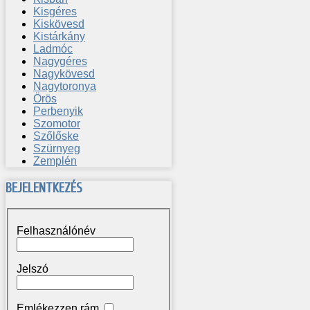
Kisgéres
Kiskövesd
Kistárkány
Ladmóc
Nagygéres
Nagykövesd
Nagytoronya
Örös
Perbenyik
Szomotor
Szőlőske
Szürnyeg
Zemplén
BEJELENTKEZÉS
Felhasználónév
Jelszó
Emlékezzen rám