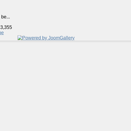
be...
 3,355
be