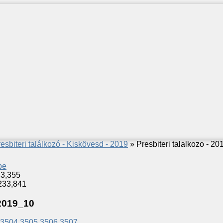
esbiteri találkozó - Kiskövesd - 2019
» Presbiteri talalkozo - 2
be
 3,355
,233,841
 2019_10
3504
3505
3506
3507