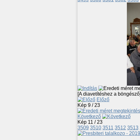
[A diavetítéshez a böngésző
Előző
Kép 9 / 23
Következő
Kép 11 / 23
3509
3510
3511
3512
3513