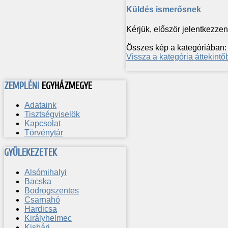
Küldés ismerősnek
Kérjük, először jelentkezzen 
Összes kép a kategóriában:
Vissza a kategória áttekintő
ZEMPLÉNI
EGYHÁZMEGYE
Adataink
Tisztségviselök
Kapcsolat
Törvénytár
GYÜLEKEZETEK
Alsómihalyi
Bacska
Bodrogszentes
Csarnahó
Hardicsa
Királyhelmec
Kisbári