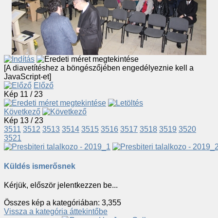
[A diavetítéshez a böngészőjében engedélyeznie kell a
JavaScript-et]
Előző
Kép 11 / 23
Következő
Kép 13 / 23
3511
3512
3513
3514
3515
3516
3517
3518
3519
3520
3521
Küldés ismerősnek
Kérjük, először jelentkezzen be...
Összes kép a kategóriában: 3,355
Vissza a kategória áttekintőbe