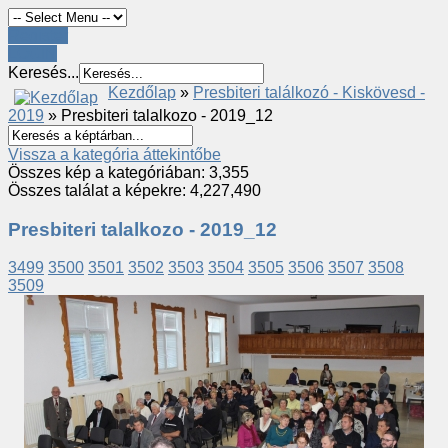
Register
LOGIN
Keresés...
Kezdőlap
»
Presbiteri találkozó - Kiskövesd -
2019
» Presbiteri talalkozo - 2019_12
Vissza a kategória áttekintőbe
Összes kép a kategóriában: 3,355
Összes találat a képekre: 4,227,490
Presbiteri talalkozo - 2019_12
3499
3500
3501
3502
3503
3504
3505
3506
3507
3508
3509