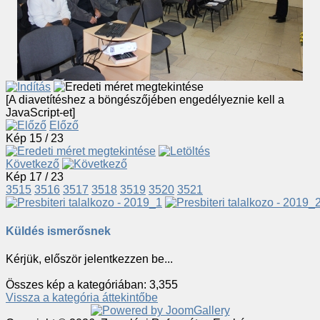
[A diavetítéshez a böngészőjében engedélyeznie kell a
JavaScript-et]
Előző
Kép 15 / 23
Következő
Kép 17 / 23
3515
3516
3517
3518
3519
3520
3521
Küldés ismerősnek
Kérjük, először jelentkezzen be...
Összes kép a kategóriában: 3,355
Vissza a kategória áttekintőbe