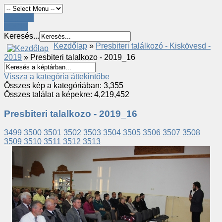
Register
LOGIN
Keresés...
Kezdőlap
»
Presbiteri találkozó - Kiskövesd -
2019
» Presbiteri talalkozo - 2019_16
Vissza a kategória áttekintőbe
Összes kép a kategóriában: 3,355
Összes találat a képekre: 4,219,452
Presbiteri talalkozo - 2019_16
3499
3500
3501
3502
3503
3504
3505
3506
3507
3508
3509
3510
3511
3512
3513