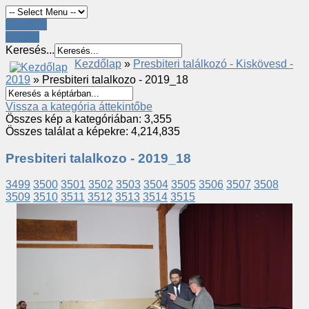
Register
LOGIN
Keresés...
Kezdőlap
»
Presbiteri találkozó - Kiskövesd -
2019
» Presbiteri talalkozo - 2019_18
Vissza a kategória áttekintőbe
Összes kép a kategóriában: 3,355
Összes találat a képekre: 4,214,835
Presbiteri talalkozo - 2019_18
3499
3500
3501
3502
3503
3504
3505
3506
3507
3508
3509
3510
3511
3512
3513
3514
3515