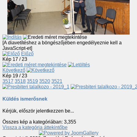
[A diavetítéshez a böngészőjében engedélyeznie kell a
JavaScript-et]
Előző
Kép 17 / 23
Következő
Kép 19 / 23
3517
3518
3519
3520
3521
Küldés ismerősnek
Kérjük, először jelentkezzen be...
Összes kép a kategóriában: 3,355
Vissza a kategória áttekintőbe