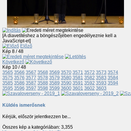
[A diavetítéshez a böngészőjében engedélyeznie kell a
JavaScript-et]
Előző
Kép 8 / 48
Következő
Kép 10 / 48
3565
3566
3567
3568
3569
3570
3571
3572
3573
3574
3575
3576
3577
3578
3579
3580
3581
3582
3583
3584
3585
3586
3587
3588
3589
3590
3591
3592
3593
3594
3595
3596
3597
3598
3599
3600
3601
3602
3603
Küldés ismerősnek
Kérjük, először jelentkezzen be...
Összes kép a kategóriában: 3,355