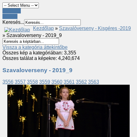
Register
LOGIN
Keresés...
Kezdőlap
»
Szavalóverseny - Kisgéres -2019
» Szavaloverseny - 2019_9
Vissza a kategória áttekintőbe
Összes kép a kategóriában: 3,355
Összes találat a képekre: 4,240,674
Szavaloverseny - 2019_9
3556
3557
3558
3559
3560
3561
3562
3563