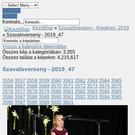
Register
LOGIN
Keresés...
Kezdőlap
»
Szavalóverseny - Kisgéres -2019
» Szavaloverseny - 2019_47
Vissza a kategória áttekintőbe
Összes kép a kategóriában: 3,355
Összes találat a képekre: 4,215,617
Szavaloverseny - 2019_47
3556
3557
3558
3559
3560
3561
3562
3563
3564
3565
3566
3567
3568
3569
3570
3571
3572
3573
3574
3575
3576
3577
3578
3579
3580
3581
3582
3583
3584
3585
3586
3587
3588
3589
3590
3591
3592
3593
3594
3595
3596
3597
3598
3599
3600
3601