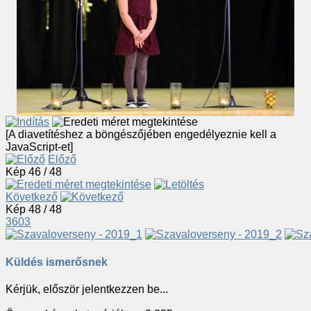
[A diavetítéshez a böngészőjében engedélyeznie kell a
JavaScript-et]
Előző
Kép 46 / 48
Következő
Kép 48 / 48
3603
Küldés ismerősnek
Kérjük, először jelentkezzen be...